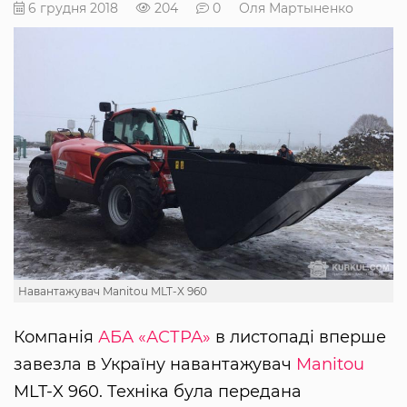
6 грудня 2018
204
0
Оля Мартыненко
Навантажувач Manitou MLT-X 960
Компанія
АБА «АСТРА»
в листопаді вперше
завезла в Україну навантажувач
Manitou
MLT-X 960. Техніка була передана