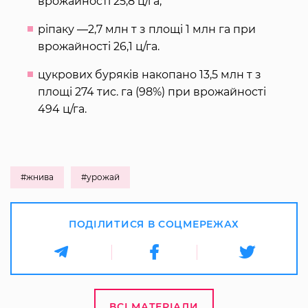
врожайності 25,8 ц/га;
ріпаку ―2,7 млн т з площі 1 млн га при
врожайності 26,1 ц/га.
цукрових буряків накопано 13,5 млн т з
площі 274 тис. га (98%) при врожайності
494 ц/га.
#жнива
#урожай
ПОДІЛИТИСЯ В СОЦМЕРЕЖАХ
ВСІ МАТЕРІАЛИ