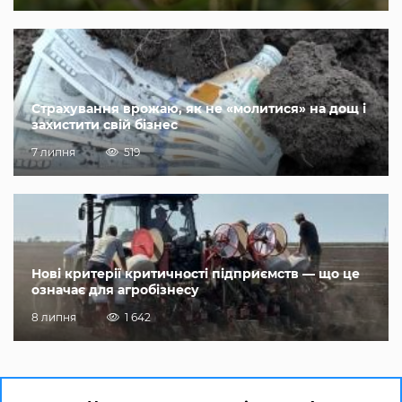
Страхування врожаю, як не «молитися» на дощ і
захистити свій бізнес
7 липня
519
Нові критерії критичності підприємств — що це
означає для агробізнесу
8 липня
1 642