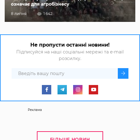
означає для агробізнесу
8 липня
1 642
Не пропусти останні новини!
Підписуйся на наші соціальні мережі та e-mail
розсилку.
Реклама
БІЛЬШЕ НОВИН