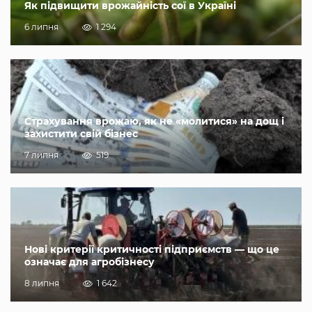
Як підвищити врожайність сої в Україні
6 липня
1 294
Страхування врожаю, як не «молитися» на дощ і
захистити свій бізнес
7 липня
519
Нові критерії критичності підприємств — що це
означає для агробізнесу
8 липня
1 642