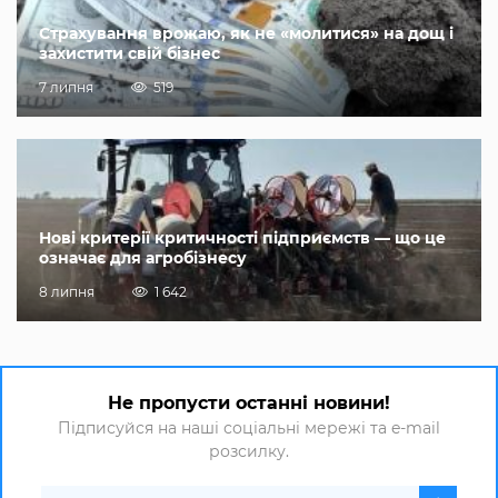
Страхування врожаю, як не «молитися» на дощ і
захистити свій бізнес
7 липня
519
Нові критерії критичності підприємств — що це
означає для агробізнесу
8 липня
1 642
Не пропусти останні новини!
Підписуйся на наші соціальні мережі та e-mail
розсилку.