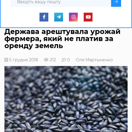
Держава арештувала урожай
фермера, який не платив за
оренду земель
5 грудня 2018
212
0
Оля Мартыненко