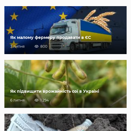
Як малому фермеру продавати в ЄС
3 липня
800
Як підвищити врожайність сої в Україні
6 липня
1 294