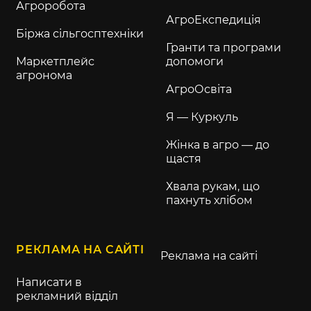
Агроробота
АгроЕкспедиція
Біржа сільгосптехніки
Гранти та програми
Маркетплейс
допомоги
агронома
АгроОсвіта
Я — Куркуль
Жінка в агро — до
щастя
Хвала рукам, що
пахнуть хлібом
РЕКЛАМА НА САЙТІ
Реклама на сайті
Написати в
рекламний відділ