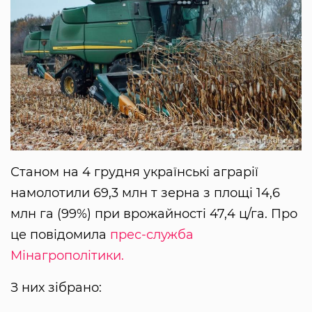
Станом на 4 грудня українські аграрії
намолотили 69,3 млн т зерна з площі 14,6
млн га (99%) при врожайності 47,4 ц/га. Про
це повідомила
прес-служба
Мінагрополітики.
З них зібрано: