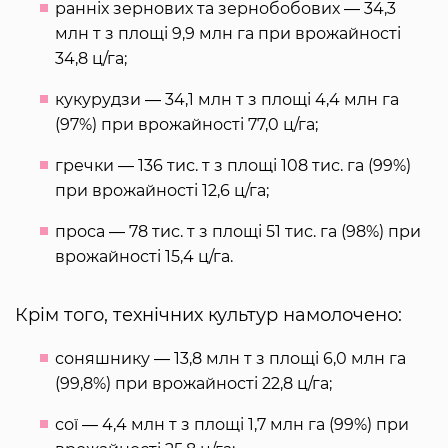
ранніх зернових та зернобобових ― 34,3
млн т з площі 9,9 млн га при врожайності
34,8 ц/га;
кукурудзи ― 34,1 млн т з площі 4,4 млн га
(97%) при врожайності 77,0 ц/га;
гречки ― 136 тис. т з площі 108 тис. га (99%)
при врожайності 12,6 ц/га;
проса ― 78 тис. т з площі 51 тис. га (98%) при
врожайності 15,4 ц/га.
Крім того, технічних культур намолочено:
соняшнику ― 13,8 млн т з площі 6,0 млн га
(99,8%) при врожайності 22,8 ц/га;
сої ― 4,4 млн т з площі 1,7 млн га (99%) при