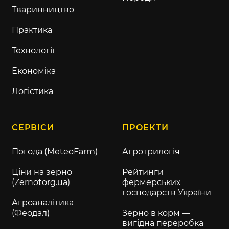
Тваринництво
Практика
Технології
Економіка
Логістика
СЕРВІСИ
ПРОЕКТИ
Погода (MeteoFarm)
Агротрилогія
Ціни на зерно
Рейтинги
(Zernotorg.ua)
фермерських
господарств України
Агроаналітика
(Феодал)
Зерно в корм —
вигідна переробка