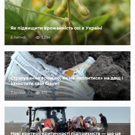
Як підвищити врожайність сої в Україні
6 липня
1 294
Страхування врожаю, як не «молитися» на дощ і
захистити свій бізнес
7 липня
519
Нові критерії критичності підприємств — що це