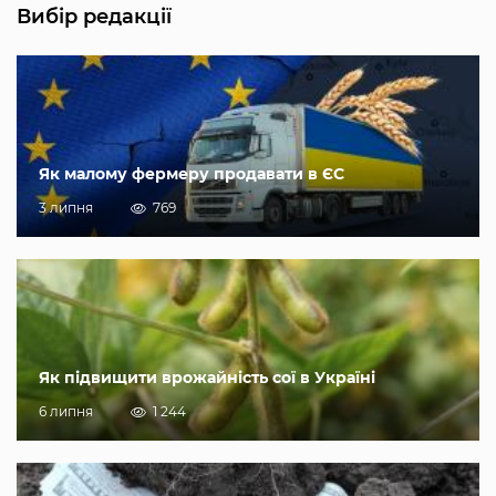
Вибір редакції
Як малому фермеру продавати в ЄС
3 липня
769
Як підвищити врожайність сої в Україні
6 липня
1 244