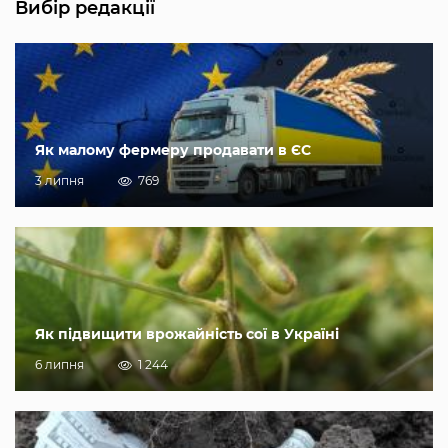
Вибір редакції
Як малому фермеру продавати в ЄС
3 липня
769
Як підвищити врожайність сої в Україні
6 липня
1 244