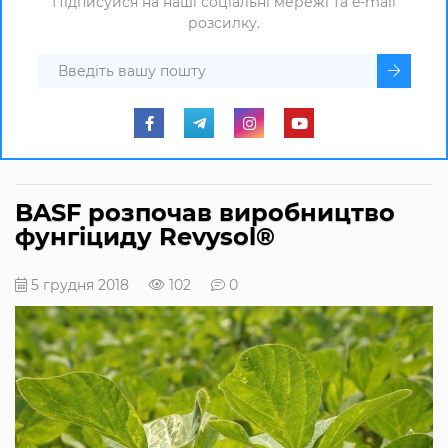
Підписуйся на наші соціальні мережі та e-mail
розсилку.
BASF розпочав виробництво
фунгіциду Revysol®
5 грудня 2018
102
0