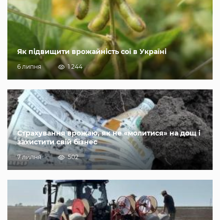
Як підвищити врожайність сої в Україні
6 липня
1 244
Страхування врожаю, як не «молитися» на дощ і
захистити свій бізнес
7 липня
502