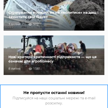
Страхування врожаю, як не «молитися» на дощ і
захистити свій бізнес
7 липня
502
Нові критерії критичності підприємств — що це
означає для агробізнесу
8 липня
1 581
Не пропусти останні новини!
Підписуйся на наші соціальні мережі та e-mail
розсилку.