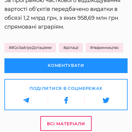
За програмою часткового відшкодування
вартості об'єктів передбачено видатки в
обсязі 1,2 млрд грн, з яких 958,69 млн грн
спрямовані аграріям.
##GoЗаАгроДотаціями
#дотації
#тваринництво
КОМЕНТУВАТИ
ПОДІЛИТИСЯ В СОЦМЕРЕЖАХ
ВСІ МАТЕРІАЛИ