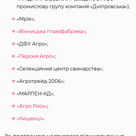
промислову групу компаній «Дніпровська»);
«Мрія»;
«Вінницька птахофабрика»
;
«ДФУ Агро»;
«Персей Агро»
;
«Селекційний центр свинарства»;
«Агротрейд-2006»;
«МАРЛЕН-КД»;
«Агро Рось»
;
«Кищенці»
.