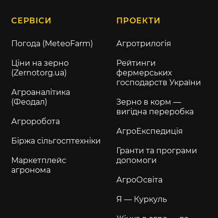
СЕРВІСИ
ПРОЕКТИ
Погода (MeteoFarm)
Агротрилогія
Ціни на зерно
Рейтинги
(Zernotorg.ua)
фермерських
господарств України
Агроаналітика
(Феодал)
Зерно в корм —
вигідна переробка
Агроробота
АгроЕкспедиція
Біржа сільгосптехніки
Гранти та програми
Маркетплейс
допомоги
агронома
АгроОсвіта
Я — Куркуль