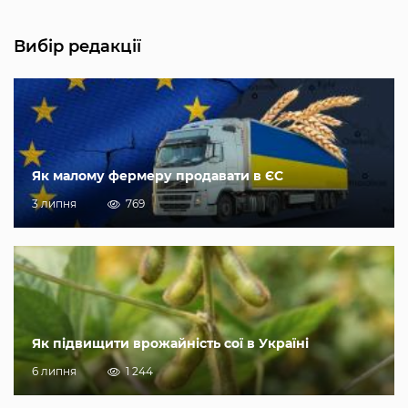
Вибір редакції
Як малому фермеру продавати в ЄС
3 липня
769
Як підвищити врожайність сої в Україні
6 липня
1 244