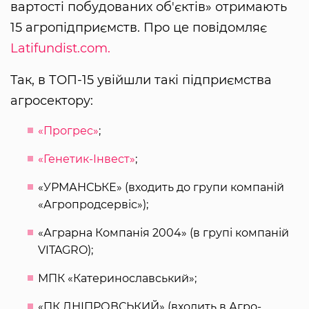
вартості побудованих об'єктів» отримають
15 агропідприємств. Про це повідомляє
Latifundist.com.
Так, в ТОП-15 увійшли такі підприємства
агросектору:
«Прогрес»
;
«Генетик-Інвест»
;
«УРМАНСЬКЕ» (входить до групи компаній
«Агропродсервіс»);
«Аграрна Компанія 2004» (в групі компаній
VITAGRO);
МПК «Катеринославський»;
«ПК ДНІПРОВСЬКИЙ» (входить в Агро-