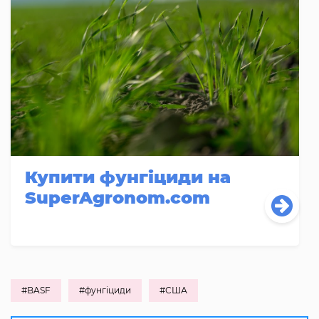
Купити фунгіциди на
SuperAgronom.com
#BASF
#фунгіциди
#США