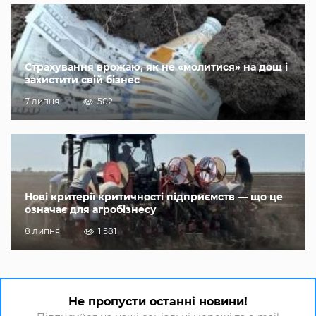
Страхування врожаю, як не «молитися» на дощ і
захистити свій бізнес
7 липня
502
Нові критерії критичності підприємств — що це
означає для агробізнесу
8 липня
1 581
Не пропусти останні новини!