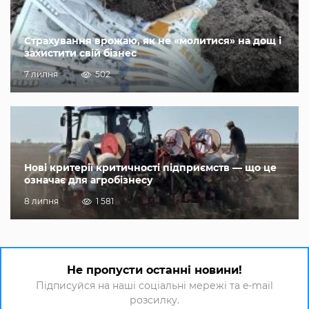
Страхування врожаю, як не «молитися» на дощ і
захистити свій бізнес
7 липня
502
Нові критерії критичності підприємств — що це
означає для агробізнесу
8 липня
1 581
Не пропусти останні новини!
Підписуйся на наші соціальні мережі та e-mail
розсилку.