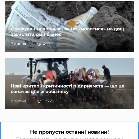
Страхування врожаю, як не «молитися» на дощ і
захистити свій бізнес
7 липня
499
Нові критерії критичності підприємств — що це
означає для агробізнесу
8 липня
1 572
Не пропусти останні новини!
Підписуйся на наші соціальні мережі та e-mail