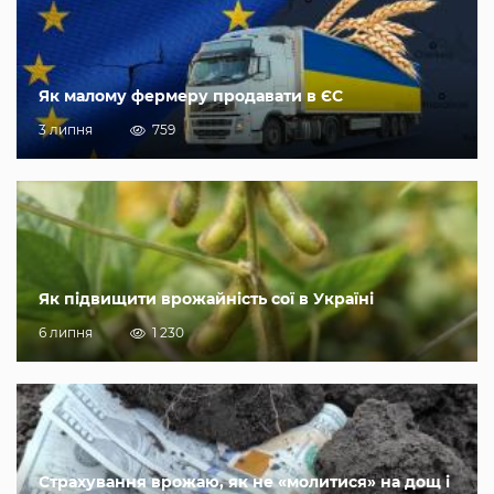
Як малому фермеру продавати в ЄС
3 липня
759
Як підвищити врожайність сої в Україні
6 липня
1 230
Страхування врожаю, як не «молитися» на дощ і