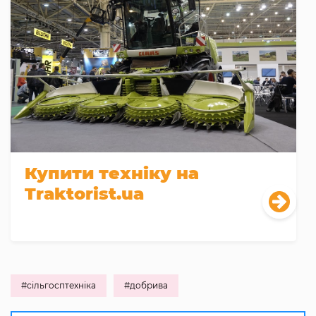
Купити техніку на
Traktorist.ua
#сільгосптехніка
#добрива