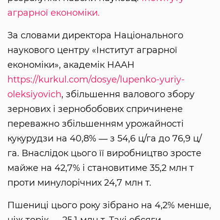
аграрної економіки.
За словами директора Національного
наукового центру «Інститут аграрної
економіки», академік НААН
https://kurkul.com/dosye/lupenko-yuriy-
oleksiyovich
, збільшення валового збору
зернових і зернобобових спричинене
переважно збільшенням урожайності
кукурудзи на 40,8% ― з 54,6 ц/га до 76,9 ц/
га. Внаслідок цього її виробництво зросте
майже на 42,7% і становитиме 35,2 млн т
проти минулорічних 24,7 млн т.
Пшениці цього року зібрано на 4,2% менше,
ніж торік ― 25,1 млн т. Такі обсяги