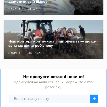
захистити свій бізнес
7 липня
499
Нові критерії критичності підприємств — що це
означає для агробізнесу
8 липня
1 572
Не пропусти останні новини!
Підписуйся на наші соціальні мережі та e-mail
розсилку.