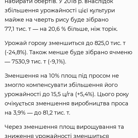
набирати обертів. У 2018 р. внаслідок
збільшення урожайності цієї культури
майже на чверть рису буде зібрано
77,1 тис. т ― на 20,6 % більше, ніж торік.
Урожай гороху зменшиться до 825,0 тис. т
(-24,8%). Також менше буде зібрано ячменю
― 7530,9 тис. т (-9,1%).
Зменшення на 10% площ під просом не
змогло компенсувати збільшення його
урожайності до 15,5 ц/га (+5,4%). Цього року
очікується зменшення виробництва проса
на 3,9% ― до 81,2 тис. т.
Через зменшення площ вирощування та
зниження урожайності зменшиться