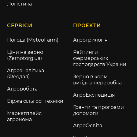
Логістика
СЕРВІСИ
ПРОЕКТИ
Погода (MeteoFarm)
Агротрилогія
Ціни на зерно
Рейтинги
(Zernotorg.ua)
фермерських
господарств України
Агроаналітика
(Феодал)
Зерно в корм —
вигідна переробка
Агроробота
АгроЕкспедиція
Біржа сільгосптехніки
Гранти та програми
Маркетплейс
допомоги
агронома
АгроОсвіта