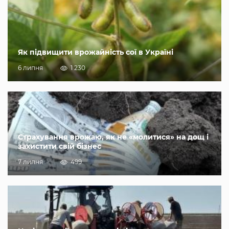
Як підвищити врожайність сої в Україні
6 липня
1 230
Страхування врожаю, як не «молитися» на дощ і
захистити свій бізнес
7 липня
499