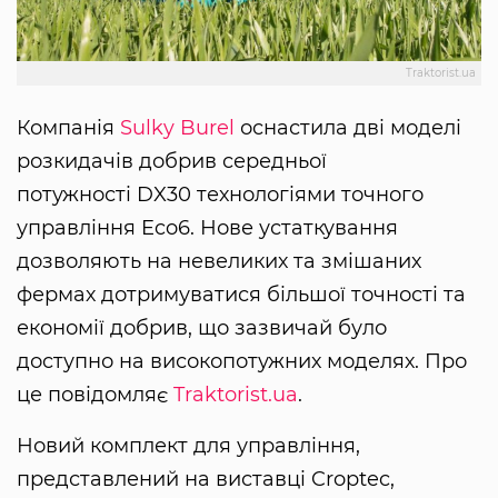
Traktorist.ua
Компанія
Sulky Burel
оснастила дві моделі
розкидачів добрив середньої
потужності DX30 технологіями точного
управління Eco6. Нове устаткування
дозволяють на невеликих та змішаних
фермах дотримуватися більшої точності та
економії добрив, що зазвичай було
доступно на високопотужних моделях. Про
це повідомляє
Traktorist.ua
.
Новий комплект для управління,
представлений на виставці Croptec,