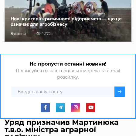
Нові критерії критичності підприємств — що це
означає для агробізнесу
8 липня
1 572
Не пропусти останні новини!
Підписуйся на наші соціальні мережі та e-mail
розсилку.
Уряд призначив Мартинюка
т.в.о. міністра аграрної