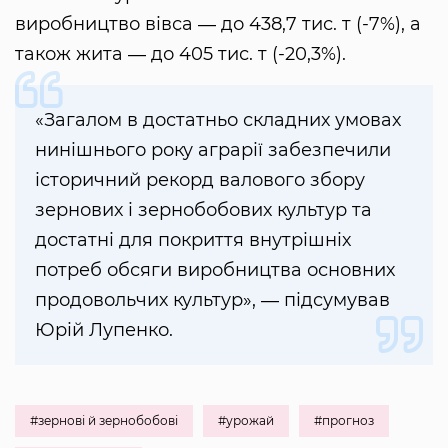
виробництво вівса ― до 438,7 тис. т (-7%), а
також жита ― до 405 тис. т (-20,3%).
«Загалом в достатньо складних умовах
нинішнього року аграрії забезпечили
історичний рекорд валового збору
зернових і зернобобових культур та
достатні для покриття внутрішніх
потреб обсяги виробництва основних
продовольчих культур», ― підсумував
Юрій Лупенко.
#зернові й зернобобові
#урожай
#прогноз