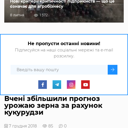
Нові критерії критичності підприємств — що це
означає для агробізнесу
8 липня
1 572
Не пропусти останні новини!
Підписуйся на наші соціальні мережі та e-mail
розсилку.
Вчені збільшили прогноз
урожаю зерна за рахунок
кукурудзи
7 грудня 2018
85
0