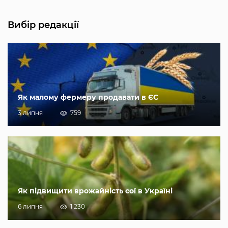
Вибір редакції
Як малому фермеру продавати в ЄС
3 липня
759
Як підвищити врожайність сої в Україні
6 липня
1 230