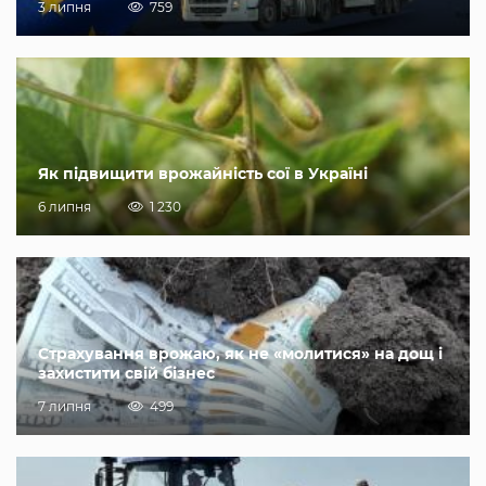
3 липня
759
Як підвищити врожайність сої в Україні
6 липня
1 230
Страхування врожаю, як не «молитися» на дощ і
захистити свій бізнес
7 липня
499