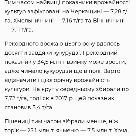
Тим часом найвищі показники врожайності
культур зафіксовані на Черкащині — 7,28 т/
га, Хмельниччині — 7,16 т/га та Вінниччині
— 7,11 т/га.
Рекордного врожаю цього року вдалось
досягти завдяки кукурудзі. І рекордний
показник у 34,5 млн т взимку може зрости,
адже чимало кукурудзи ще в полі. Варто
відзначити і цьогорічну врожайність
культури. На круг у середньому збирали по
7,72 т/га, тоді як в 2017 р. цей показник
становив 5,4 т/га.
Пшениці тим часом зібрали менше, ніж
торік — 25,1 млн т, ячменю — 7,5 млн т. Хоча,