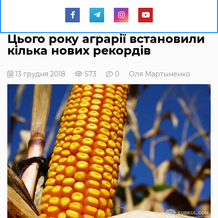
Цього року аграрії встановили
кілька нових рекордів
13 грудня 2018
573
0
Оля Мартыненко