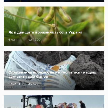
Як підвищити врожайність сої в Україні
6 липня
1 300
Страхування врожаю, як не «молитися» на дощ і
захистити свій бізнес
7 липня
522