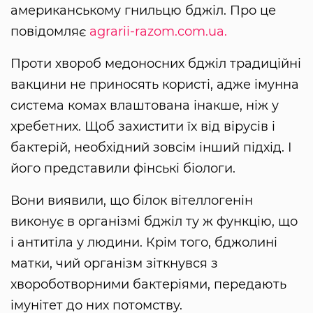
американському гнильцю бджіл. Про це
повідомляє
agrarii-razom.com.ua.
Проти хвороб медоносних бджіл традиційні
вакцини не приносять користі, адже імунна
система комах влаштована інакше, ніж у
хребетних. Щоб захистити їх від вірусів і
бактерій, необхідний зовсім інший підхід. І
його представили фінські біологи.
Вони виявили, що білок вітеллогенін
виконує в організмі бджіл ту ж функцію, що
і антитіла у людини. Крім того, бджолині
матки, чий організм зіткнувся з
хвороботворними бактеріями, передають
імунітет до них потомству.