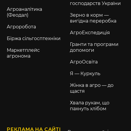
господарств України
Агроаналітика
(Феодал)
Зерно в корм —
вигідна переробка
Агроробота
АгроЕкспедиція
Біржа сільгосптехніки
Гранти та програми
Маркетплейс
допомоги
агронома
АгроОсвіта
Я — Куркуль
Жінка в агро — до
щастя
Хвала рукам, що
пахнуть хлібом
РЕКЛАМА НА САЙТІ