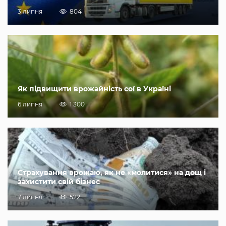
3 липня
804
Як підвищити врожайність сої в Україні
6 липня
1 300
Страхування врожаю, як не «молитися» на дощ і
захистити свій бізнес
7 липня
522