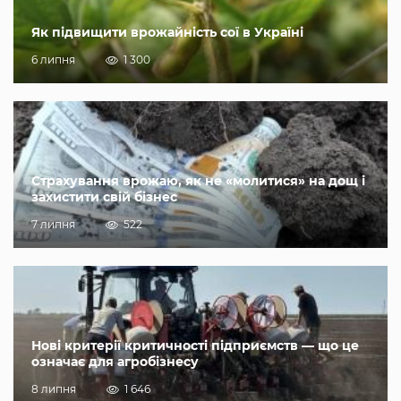
Як підвищити врожайність сої в Україні
6 липня
1 300
Страхування врожаю, як не «молитися» на дощ і
захистити свій бізнес
7 липня
522
Нові критерії критичності підприємств — що це
означає для агробізнесу
8 липня
1 646