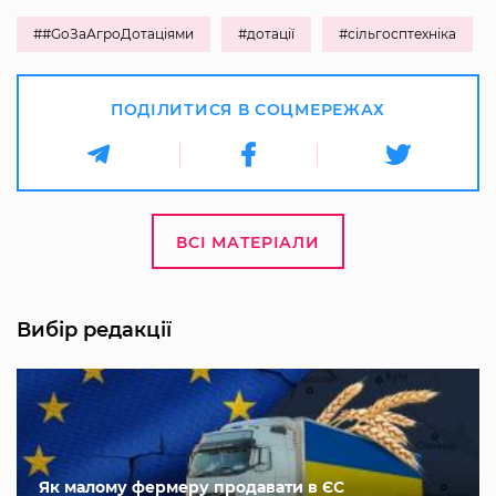
##GoЗаАгроДотаціями
#дотації
#сільгосптехніка
ПОДІЛИТИСЯ В СОЦМЕРЕЖАХ
ВСІ МАТЕРІАЛИ
Вибір редакції
Як малому фермеру продавати в ЄС