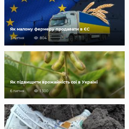
Як малому фермеру продавати в ЄС
3 липня
804
Як підвищити врожайність сої в Україні
6 липня
1 300