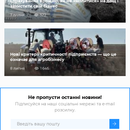
Страхування врожаю, як не «молитися» на дощ і
захистити свій бізнес
7 липня
522
Нові критерії критичності підприємств — що це
означає для агробізнесу
8 липня
1 646
Не пропусти останні новини!
Підписуйся на наші соціальні мережі та e-mail
розсилку.