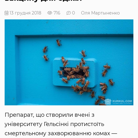
13 грудня 2018
716
0
Оля Мартыненко
Препарат, що створили вчені з
університету Гельсінкі протистоїть
смертельному захворюванню комах —