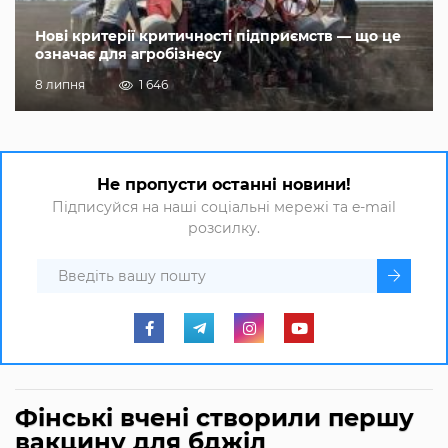
Нові критерії критичності підприємств — що це
означає для агробізнесу
8 липня
1 646
Не пропусти останні новини!
Підписуйся на наші соціальні мережі та e-mail
розсилку.
Фінські вчені створили першу
вакцину для бджіл