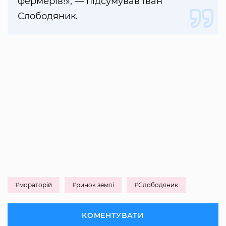
фермерів!», — підсумував Іван
Слободяник.
#мораторій
#ринок землі
#Слободяник
КОМЕНТУВАТИ