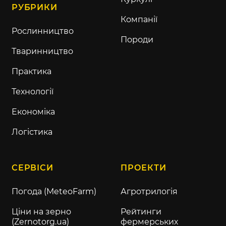
РУБРИКИ
Компанії
Рослинництво
Породи
Тваринництво
Практика
Технології
Економіка
Логістика
СЕРВІСИ
ПРОЕКТИ
Погода (MeteoFarm)
Агротрилогія
Ціни на зерно
Рейтинги
(Zernotorg.ua)
фермерських