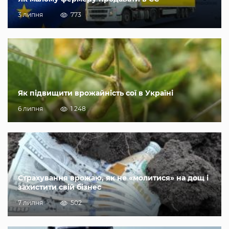
3 липня
773
Як підвищити врожайність сої в Україні
6 липня
1 248
Страхування врожаю, як не «молитися» на дощ і
захистити свій бізнес
7 липня
502