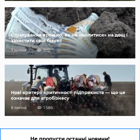
Страхування врожаю, як не «молитися» на дощ і
захистити свій бізнес
7 липня
502
Нові критерії критичності підприємств — що це
означає для агробізнесу
8 липня
1 586
Не пропусти останні новини!