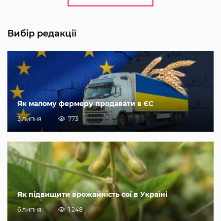
Вибір редакції
Як малому фермеру продавати в ЄС
3 липня
773
Як підвищити врожайність сої в Україні
6 липня
1 248