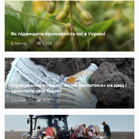
Як підвищити врожайність сої в Україні
6 липня
1 248
Страхування врожаю, як не «молитися» на дощ і
захистити свій бізнес
7 липня
502