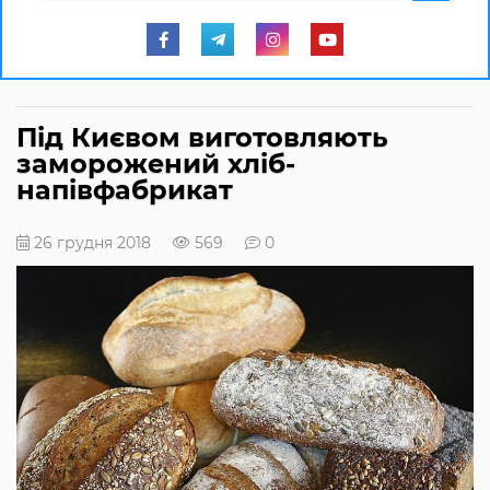
Під Києвом виготовляють
заморожений хліб-
напівфабрикат
26 грудня 2018
569
0