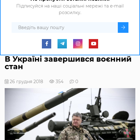
Підписуйся на наші соціальні мережі та e-mail
розсилку.
В Україні завершився воєнний
стан
26 грудня 2018
354
0