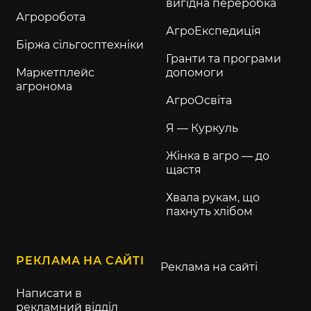
вигідна переробка
Агроробота
АгроЕкспедиція
Біржа сільгосптехніки
Гранти та програми
Маркетплейс
допомоги
агронома
АгроОсвіта
Я — Куркуль
Жінка в агро — до
щастя
Хвала рукам, що
пахнуть хлібом
РЕКЛАМА НА САЙТІ
Реклама на сайті
Написати в
рекламний відділ