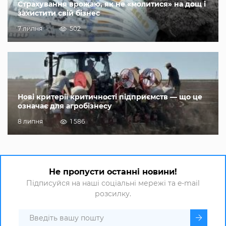
Страхування врожаю, як не «молитися» на дощ і
захистити свій бізнес
7 липня
502
Нові критерії критичності підприємств — що це
означає для агробізнесу
8 липня
1 586
Не пропусти останні новини!
Підписуйся на наші соціальні мережі та e-mail
розсилку.