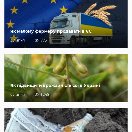
Як малому фермеру продавати в ЄС
3 липня
773
Як підвищити врожайність сої в Україні
6 липня
1 248