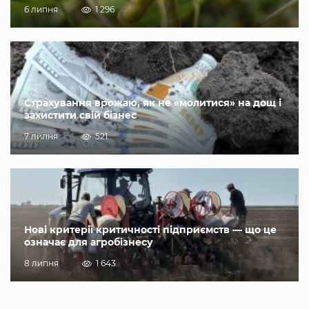
6 липня
1 296
Страхування врожаю, як не «молитися» на дощ і
захистити свій бізнес
7 липня
521
Нові критерії критичності підприємств — що це
означає для агробізнесу
8 липня
1 643