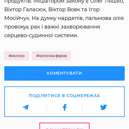
продуктів. Ініціатором закону є Олег Ляшко,
Віктор Галасюк, Віктор Вовк та Ігор
Мосійчук. На думку нардепів, пальмова олія
провокує рак і важкі захворювання
серцево-судинної системи.
#молоко
#молочна ферма
КОМЕНТУВАТИ
ПОДІЛИТИСЯ В СОЦМЕРЕЖАХ