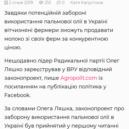
2 січня 2019
210
0
Катя Капустина
Завдяки потенційній забороні
використання пальмової олії в Україні
вітчизняні фермери зможуть продавати
молоко зі своїх ферм за конкурентною
ціною.
Нещодавно лідер Радикальної партії Олег
Ляшко зареєстрував у ВРУ відповідний
законопроект, пише
Agropolit.com
із
посиланням на публікацію політика у
Facebook.
За словами Олега Ляшка, законопроект про
заборону використання пальмової олії в
Україні був прийнятий у першому читанні