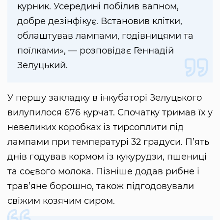
курник. Усередині побілив вапном,
добре дезінфікує. Встановив клітки,
облаштував лампами, годівницями та
поїлками», — розповідає Геннадій
Зелуцький.
У першу закладку в інкубаторі Зелуцького
вилупилося 676 курчат. Спочатку тримав їх у
невеликих коробках із тирсоплити під
лампами при температурі 32 градуси. П’ять
днів годував кормом із кукурудзи, пшениці
та соєвого молока. Пізніше додав рибне і
трав’яне борошно, також підгодовували
свіжим козячим сиром.