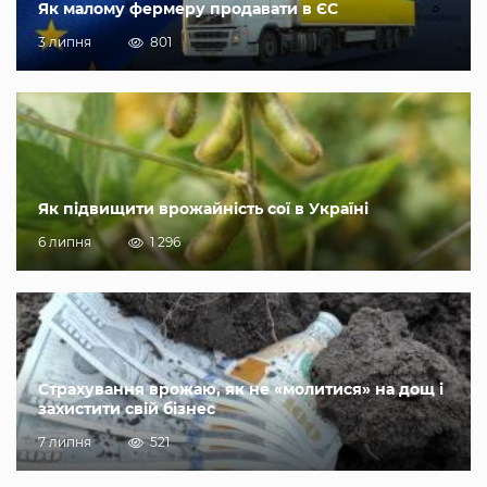
Як малому фермеру продавати в ЄС
3 липня
801
Як підвищити врожайність сої в Україні
6 липня
1 296
Страхування врожаю, як не «молитися» на дощ і
захистити свій бізнес
7 липня
521