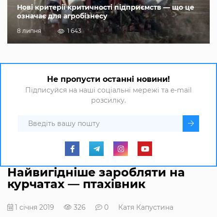
Нові критерії критичності підприємств — що це
означає для агробізнесу
8 липня
1 643
Не пропусти останні новини!
Підписуйся на наші соціальні мережі та e-mail
розсилку.
Найвигідніше заробляти на
курчатах — птахівник
1 січня 2019
326
0
Катя Капустина