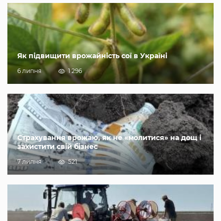
Як підвищити врожайність сої в Україні
6 липня
1 296
Страхування врожаю, як не «молитися» на дощ і
захистити свій бізнес
7 липня
521