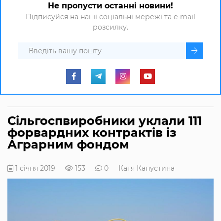
Не пропусти останні новини!
Підписуйся на наші соціальні мережі та e-mail
розсилку.
Сільгоспвиробники уклали 111
форвардних контрактів із
Аграрним фондом
1 січня 2019
153
0
Катя Капустина