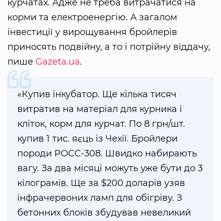
курчатах. Адже не треба витрачатися на
корми та електроенергію. А загалом
інвестиції у вирощування бройлерів
приносять подвійну, а то і потрійну віддачу,
пише
Gazeta.ua
.
«Купив інкубатор. Ще кілька тисяч
витратив на матеріал для курника і
кліток, корм для курчат. По 8 грн/шт.
купив 1 тис. яєць із Чехії. Бройлери
породи РОСС-308. Швидко набирають
вагу. За два місяці можуть уже бути до 3
кілограмів. Ще за $200 доларів узяв
інфрачервоних ламп для обігріву. З
бетонних блоків збудував невеликий