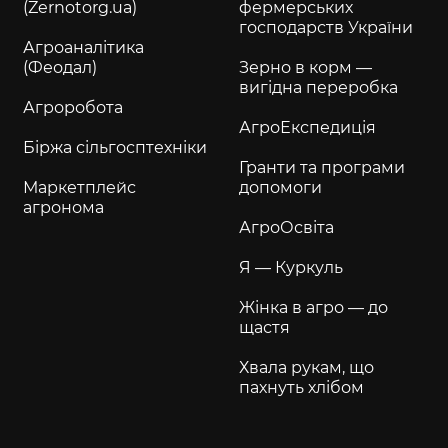
(Zernotorg.ua)
фермерських
господарств України
Агроаналітика
(Феодал)
Зерно в корм —
вигідна переробка
Агроробота
АгроЕкспедиція
Біржа сільгосптехніки
Гранти та програми
Маркетплейс
допомоги
агронома
АгроОсвіта
Я — Куркуль
Жінка в агро — до
щастя
Хвала рукам, що
пахнуть хлібом