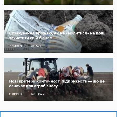
Страхування врожаю, як не «молитися» на дощ і
захистити свій бізнес
7 липня
521
Нові критерії критичності підприємств — що це
означає для агробізнесу
8 липня
1 643