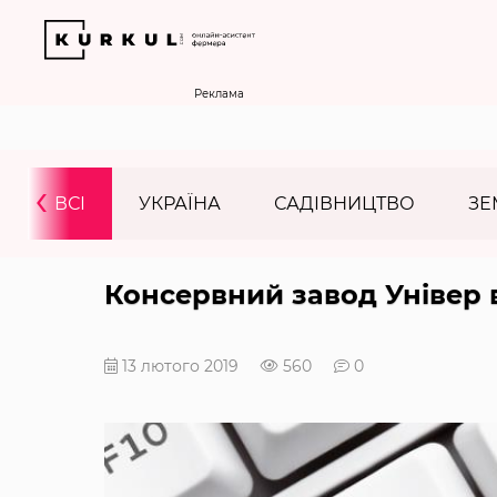
Реклама
‹
ВСІ
УКРАЇНА
САДІВНИЦТВО
ЗЕ
Консервний завод Універ 
13 лютого 2019
560
0