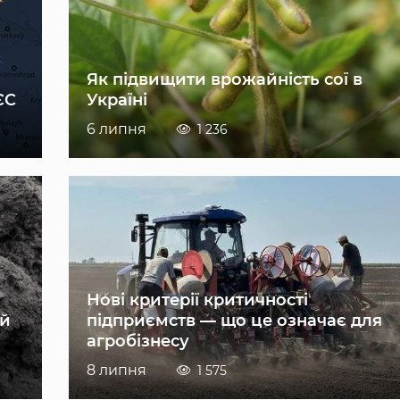
Як підвищити врожайність сої в
ЄС
Україні
6 липня
1 236
Нові критерії критичності
ій
підприємств — що це означає для
агробізнесу
8 липня
1 575