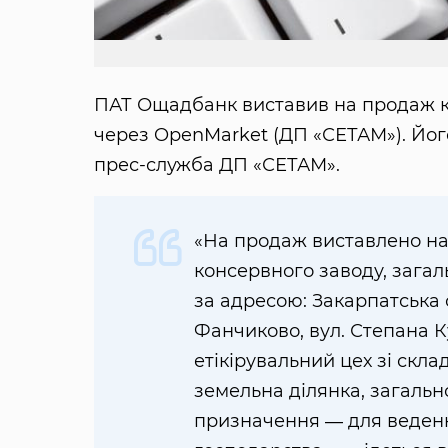
ПАТ Ощадбанк виставив на продаж ко
через OpenMarket (ДП «СЕТАМ»). Його
прес-служба ДП «СЕТАМ».
«На продаж виставлено нас
консервного заводу, загал
за адресою: Закарпатська о
Фанчиково, вул. Степана К
етікірувальний цех зі скл
земельна ділянка, загальн
призначення ― для веденн