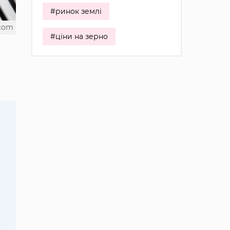
#ринок землі
.com
#ціни на зерно
а