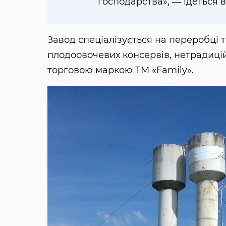
господарства», ― ідеться в
Завод спеціалізується на переробці 
плодоовочевих консервів, нетрадиційн
торговою маркою ТМ «Family».