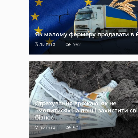
Як малому фермеру продавати в 
3 липня
762
Страхування врожаю, як не
«молитися» на дощ і захистити св
бізнес
7 липня
501