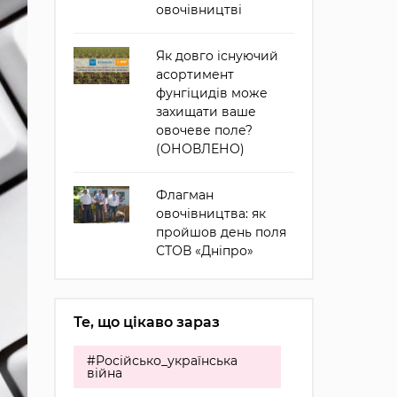
овочівництві
Як довго існуючий
асортимент
фунгіцидів може
захищати ваше
овочеве поле?
(ОНОВЛЕНО)
Флагман
овочівництва: як
пройшов день поля
СТОВ «Дніпро»
Те, що цікаво зараз
#Російсько_українська
війна