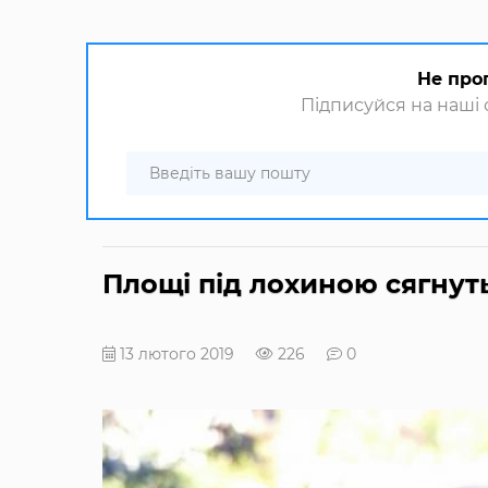
Не про
Підписуйся на наші с
Площі під лохиною сягнуть
13 лютого 2019
226
0