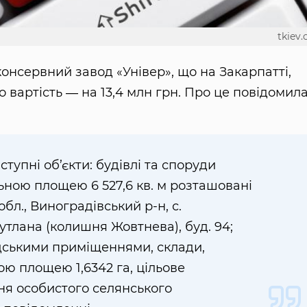
tkiev
нсервний завод «Універ», що на Закарпатті,
 вартість ― на 13,4 млн грн. Про це повідомил
тупні об’єкти: будівлі та споруди
ьною площею 6 527,6 кв. м розташовані
бл., Виноградівський р-н, с.
утлана (колишня Жовтнева), буд. 94;
адськими приміщеннями, склади,
ою площею 1,6342 га, цільове
я особистого селянського