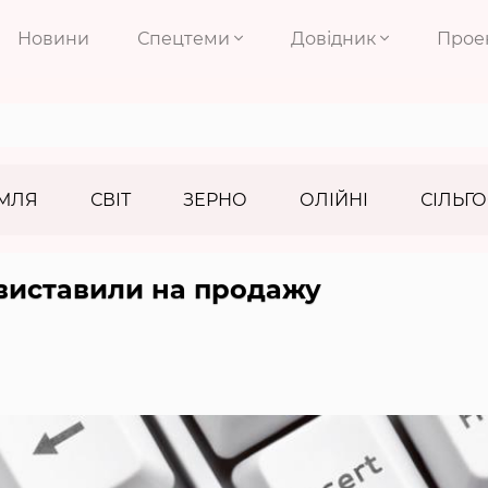
Новини
Спецтеми
Довідник
Прое
МЛЯ
СВІТ
ЗЕРНО
ОЛІЙНІ
СІЛЬГО
виставили на продажу