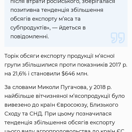
після втрати російського, зберігалася
позитивна тенденція збільшення
обсягів експорту м’яса та
субпродуктів», — йдеться в
повідомленні.
Торік обсяги експорту продукції м’ясної
групи збільшилися проти показників 2017 р.
на 21,6% і становили $646 млн.
За словами Миколи Пугачова, у 2018 р.
найбільше вітчизняної м’ясопродукції було
вивезено до країн Євросоюзу, Близького
Сходу та СНД. При цьому позначилася
тенденція збільшення обсягів експорту
цього виду агропродовольства до країн ЄС.