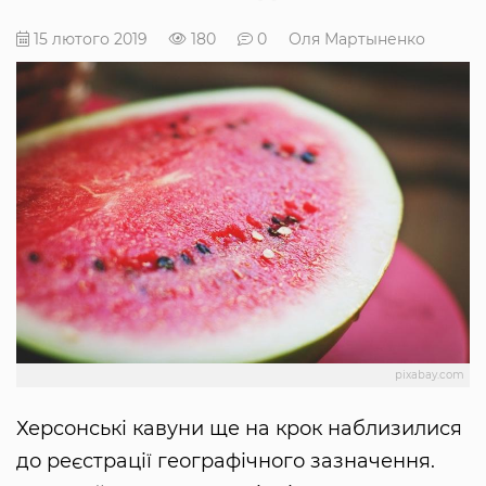
15 лютого 2019
180
0
Оля Мартыненко
pixabay.com
Херсонські кавуни ще на крок наблизилися
до реєстрації географічного зазначення.