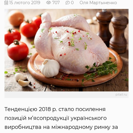
15 лютого 2019
707
0
Оля Мартыненко
pitall.ru
Тенденцією 2018 р. стало посилення
позицій м’ясопродукції українського
виробництва на міжнародному ринку за