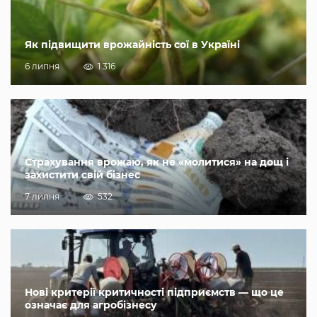
Як підвищити врожайність сої в Україні
6 липня
1 316
Страхування врожаю, як не «молитися» на дощ і
захистити свій бізнес
7 липня
532
Нові критерії критичності підприємств — що це
означає для агробізнесу