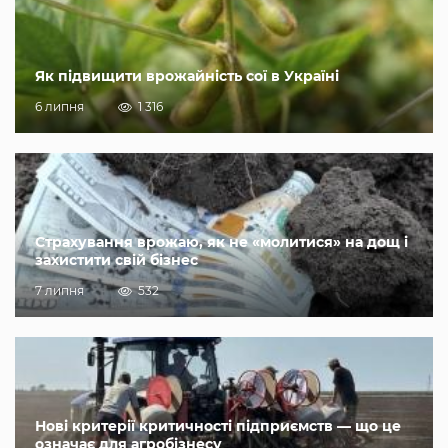
Як підвищити врожайність сої в Україні
6 липня
1 316
Страхування врожаю, як не «молитися» на дощ і
захистити свій бізнес
7 липня
532
Нові критерії критичності підприємств — що це
означає для агробізнесу