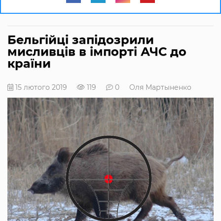
Бельгійці запідозрили
мисливців в імпорті АЧС до
країни
15 лютого 2019
119
0
Оля Мартыненко