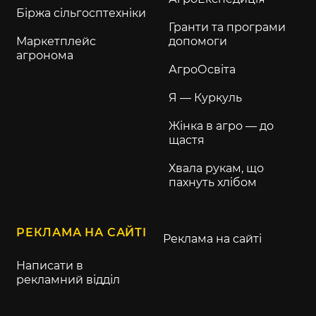
Біржа сільгосптехніки
Гранти та програми
Маркетплейс
допомоги
агронома
АгроОсвіта
Я — Куркуль
Жінка в агро — до
щастя
Хвала рукам, що
пахнуть хлібом
РЕКЛАМА НА САЙТІ
Реклама на сайті
Написати в
рекламний відділ