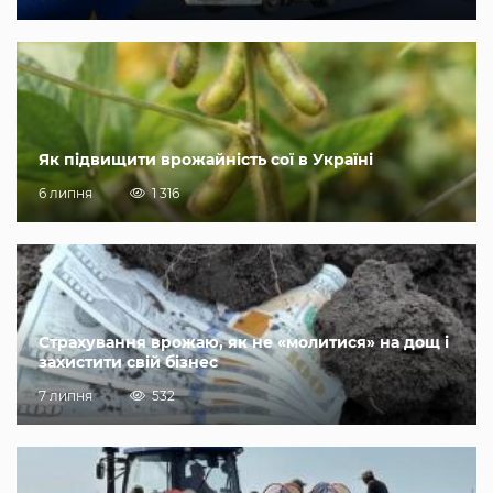
Як підвищити врожайність сої в Україні
6 липня
1 316
Страхування врожаю, як не «молитися» на дощ і
захистити свій бізнес
7 липня
532