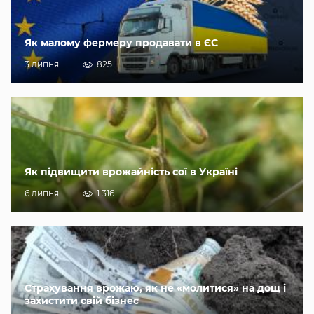
Як малому фермеру продавати в ЄС
3 липня
825
Як підвищити врожайність сої в Україні
6 липня
1 316
Страхування врожаю, як не «молитися» на дощ і
захистити свій бізнес