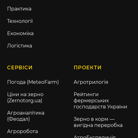
Практика
Технології
Економіка
Логістика
СЕРВІСИ
ПРОЕКТИ
Погода (MeteoFarm)
Агротрилогія
Ціни на зерно
Рейтинги
(Zernotorg.ua)
фермерських
господарств України
Агроаналітика
(Феодал)
Зерно в корм —
вигідна переробка
Агроробота
АгроЕкспедиція