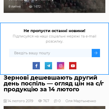
8 липня
1 672
Не пропусти останні новини!
Підписуйся на наші соціальні мережі та e-mail
розсилку.
Зернові дешевшають другий
день поспіль — огляд цін на с/г
продукцію за 14 лютого
14 лютого 2019
767
0
Оля Мартыненко