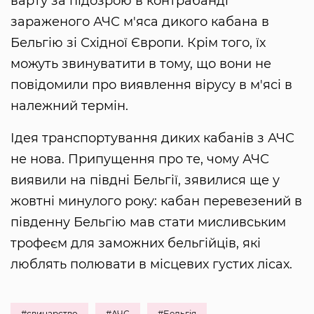
варту за підозрою в контрабанді
зараженого АЧС м'яса дикого кабана в
Бельгію зі Східної Європи. Крім того, їх
можуть звинуватити в тому, що вони не
повідомили про виявлення вірусу в м'ясі в
належний термін.
Ідея транспортування диких кабанів з АЧС
не нова. Припущення про те, чому АЧС
виявили на півдні Бельгії, зявилися ще у
жовтні минулого року: кабан перевезений в
південну Бельгію мав стати мисливським
трофеєм для заможних бельгійців, які
люблять полювати в місцевих густих лісах.
#свинарство
#АЧС
#Бельгія