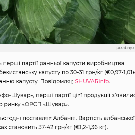
pixabay
ь перші партії ранньої капусти виробництва
истанську капусту по 30-31 грн/кг (€0,97-1,01кг
анню капусту. Повідомляє
SHUVARinfo
.
о-Шувар», перші партії цієї продукції з’явили
о ринку «ОРСП «Шувар».
сьогодні поставляє Албанія. Вартість албанської
 становить 37-42 грн/кг (€1,2-1,36 кг).