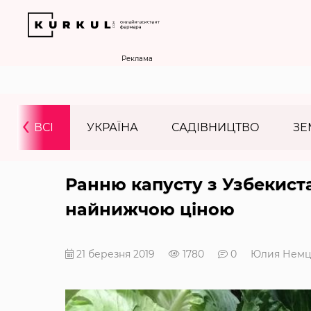
Реклама
‹
ВСІ
УКРАЇНА
САДІВНИЦТВО
ЗЕ
Ранню капусту з Узбекиста
найнижчою ціною
21 березня 2019
1780
0
Юлия Немц