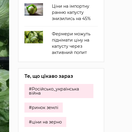
Ціни на імпортну
ранню капусту
знизились на 45%
Фермери можуть
піднімати ціну на
капусту через
активний попит
Те, що цікаво зараз
#Російсько_українська
війна
#ринок землі
#ціни на зерно