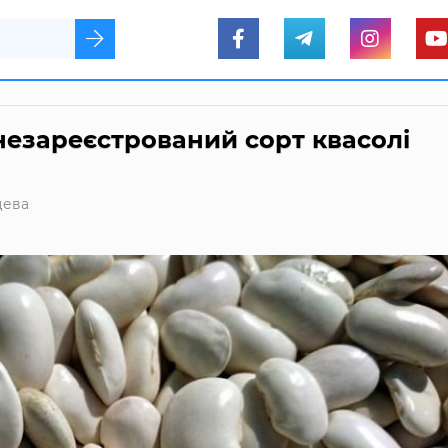
езареєстрований сорт квасолі
цева