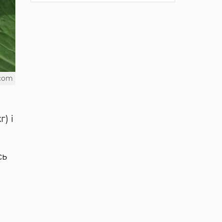
.com
) і
сь