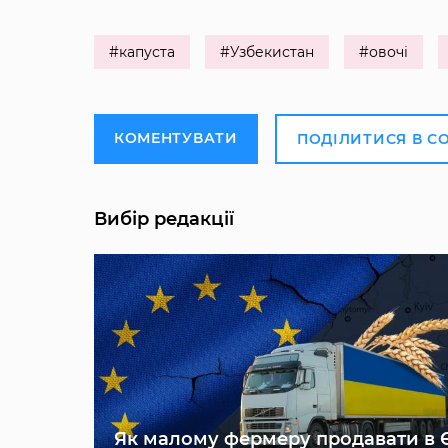
#капуста
#Узбекистан
#овочі
КОМЕНТУВАТИ
ПОДІЛИТИСЯ В С
Вибір редакції
Як малому фермеру продавати в 