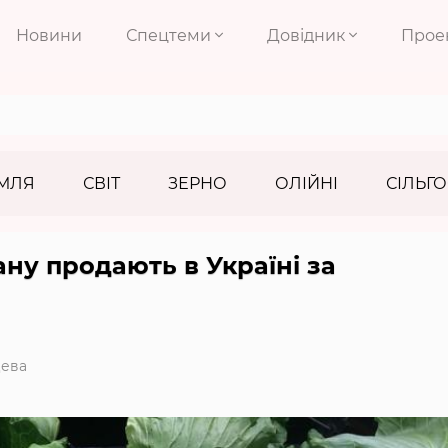
Новини
Спецтеми
Довідник
Прое
МЛЯ
СВІТ
ЗЕРНО
ОЛІЙНІ
СІЛЬГО
ну продають в Україні за
ева