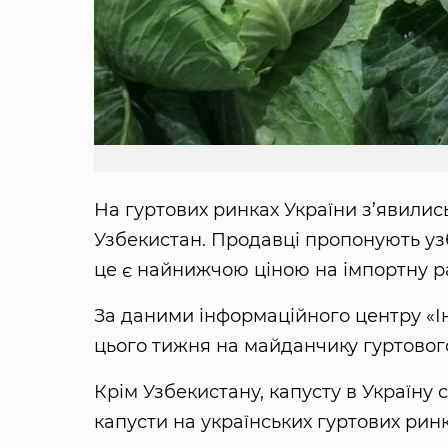
На гуртових ринках України з’явилис
Узбекистан. Продавці пропонують узбек
це є найнижчою ціною на імпортну р
За даними інформаційного центру «Інф
цього тижня на майданчику гуртовог
Крім Узбекистану, капусту в Україну 
капусти на українських гуртових ринках