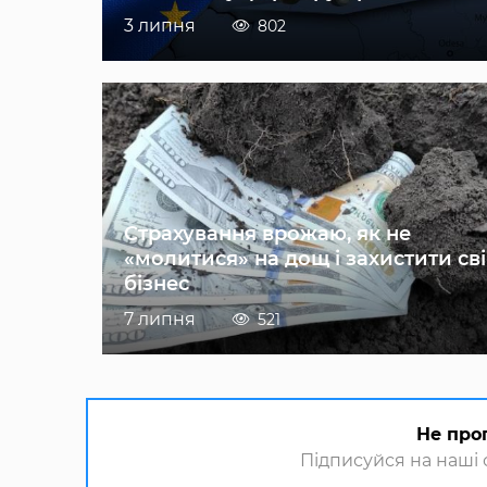
3 липня
802
Страхування врожаю, як не
«молитися» на дощ і захистити св
бізнес
7 липня
521
Не про
Підписуйся на наші с