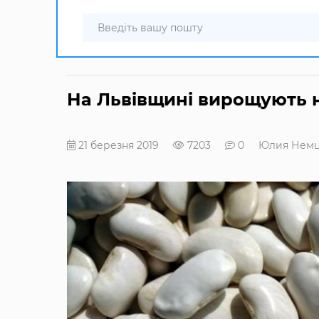
На Львівщині вирощують н
21 березня 2019
7203
0
Юлия Нем