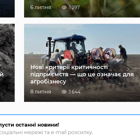
6 липня
1 297
Нові критерії критичності
ій
підприємств — що це означає для
агробізнесу
8 липня
1 644
пусти останні новини!
оціальні мережі та e-mail розсилку.