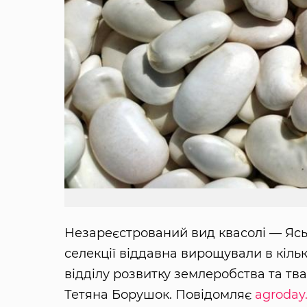
Незареєстрований вид квасолі — Ясь
селекції віддавна вирощували в кіль
відділу розвитку землеробства та т
Тетяна Борушок. Повідомляє
agroday