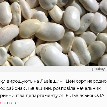
pixabay
ку, вирощують на Львівщині. Цей сорт народно
кох районах Львівщини, розповіла начальник
варинництва департаменту АПК Львівської ОДА
.com.ua
.