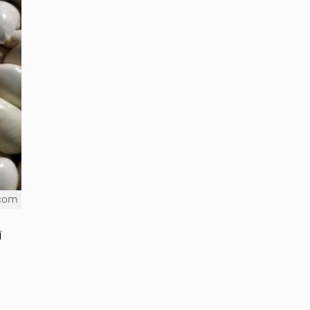
.com
ї