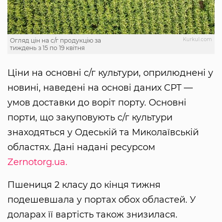
Kurkul.com
Огляд цін на с/г продукцію за
тиждень з 15 по 19 квітня
Ціни на основні с/г культури, оприлюднені у
новині, наведені на основі даних CPT —
умов доставки до воріт порту. Основні
порти, що закуповують с/г культури
знаходяться у Одеській та Миколаївській
областях. Дані надані ресурсом
Zernotorg.ua.
Пшениця 2 класу до кінця тижня
подешевшала у портах обох областей. У
доларах її вартість також знизилася.