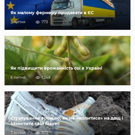
Як малому фермеру продавати в ЄС
3 липня
773
Як підвищити врожайність сої в Україні
6 липня
1 248
Страхування врожаю, як не «молитися» на дощ і
захистити свій бізнес
7 липня
502