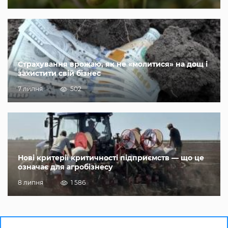
Страхування врожаю, як не «молитися» на дощ і
захистити свій бізнес
7 липня
502
Нові критерії критичності підприємств — що це
означає для агробізнесу
8 липня
1 586