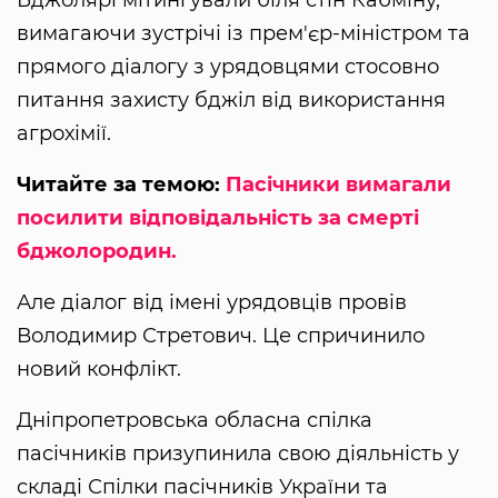
Бджолярі мітингували біля стін Кабміну,
вимагаючи зустрічі із прем'єр-міністром та
прямого діалогу з урядовцями стосовно
питання захисту бджіл від використання
агрохімії.
Читайте за темою:
Пасічники вимагали
посилити відповідальність за смерті
бджолородин.
Але діалог від імені урядовців провів
Володимир Стретович. Це спричинило
новий конфлікт.
Дніпропетровська обласна спілка
пасічників призупинила свою діяльність у
складі Спілки пасічників України та