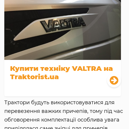
Купити техніку VALTRA на
Traktorist.ua
Трактори будуть використовуватися для
перевезення важких причепів, тому під час
обговорення комплектації особлива увага
приділялася саме зчіпці для причепів.