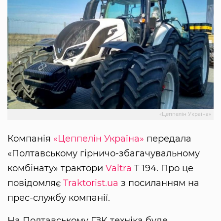
«Цеппелін Україна»
Компанія
«Цеппелін Україна»
передала
«Полтавському гірничо-збагачувальному
комбінату» трактори
Valtra
T 194. Про це
повідомляє
Traktorist.ua
з посиланням на
прес-службу компанії.
На Полтавському ГЗК техніка буде