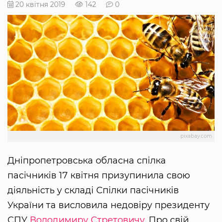
20 квітня 2019
142
0
pixabay.com
Дніпропетровська обласна спілка
пасічників 17 квітня призупинила свою
діяльність у складі Спілки пасічників
України та висловила недовіру президенту
СПУ
Володимиру Стретовичу.
Про свій