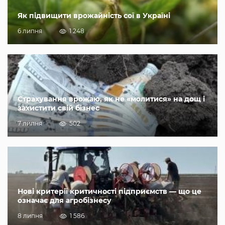
Як підвищити врожайність сої в Україні
6 липня
1 248
Страхування врожаю, як не «молитися» на дощ і
захистити свій бізнес
7 липня
502
Нові критерії критичності підприємств — що це
означає для агробізнесу
8 липня
1 586