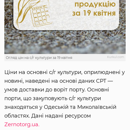
Kurkul.com
Огляд цін на с/г культури за 19 квітня
Ціни на основні с/г культури, оприлюднені у
новині, наведені на основі даних CPT —
умов доставки до воріт порту. Основні
порти, що закуповують с/г культури
знаходяться у Одеській та Миколаївській
областях. Дані надані ресурсом
Zernotorg.ua.