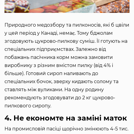
Природного медозбору та пилконосів, які б цвіли
у цей період у Канаді, немає. Тому бджолам
згодовують цукрово-пилкову суміш. Її готують на
спеціальних підприємствах. Залежно від
побажань пасічника корм можна замовити
виробнику з різним вмістом пилку (від 4% і
більше). Готовий сироп наливають до
спеціальних бочок, зверху кидають солому та
ставлять між вуликами. На одну родину
рекомендують згодовувати до 2 кг цукрово-
пилкового сиропу.
4. Не економте на заміні маток
На промисловій пасіці щорічно змінюють 4-5 тис.