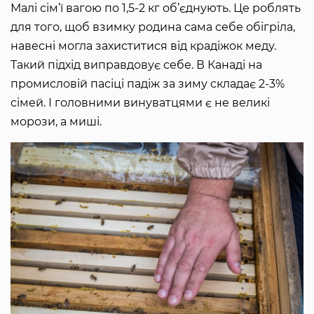
Малі сім’ї вагою по 1,5-2 кг об’єднують. Це роблять
для того, щоб взимку родина сама себе обігріла,
навесні могла захиститися від крадіжок меду.
Такий підхід виправдовує себе. В Канаді на
промисловій пасіці падіж за зиму складає 2-3%
сімей. І головними винуватцями є не великі
морози, а миші.