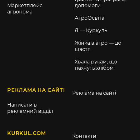
Маркетплейс
допомоги
агронома
АгроОсвіта
Я — Куркуль
Жінка в агро — до
щастя
Хвала рукам, що
пахнуть хлібом
РЕКЛАМА НА САЙТІ
Реклама на сайті
Написати в
рекламний відділ
KURKUL.COM
Контакти