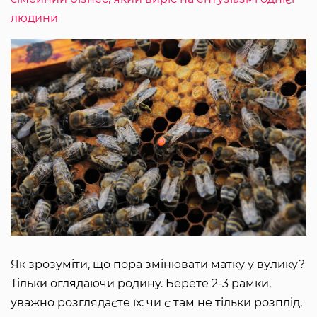
людини
Як зрозуміти, що пора змінювати матку у вулику?
Тільки оглядаючи родину. Берете 2-3 рамки,
уважно розглядаєте їх: чи є там не тільки розплід,