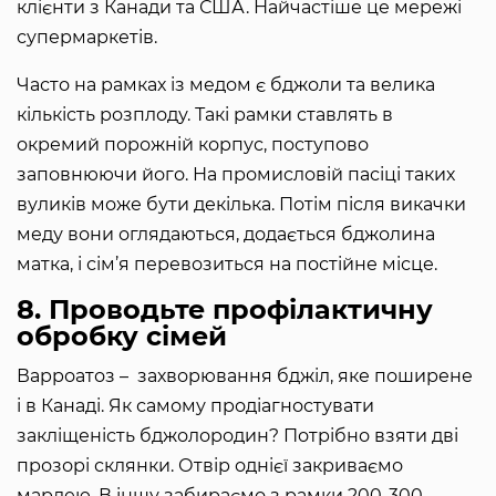
клієнти з Канади та США. Найчастіше це мережі
супермаркетів.
Часто на рамках із медом є бджоли та велика
кількість розплоду. Такі рамки ставлять в
окремий порожній корпус, поступово
заповнюючи його. На промисловій пасіці таких
вуликів може бути декілька. Потім після викачки
меду вони оглядаються, додається бджолина
матка, і сім’я перевозиться на постійне місце.
8. Проводьте профілактичну
обробку сімей
Варроатоз – захворювання бджіл, яке поширене
і в Канаді. Як самому продіагностувати
закліщеність бджолородин? Потрібно взяти дві
прозорі склянки. Отвір однієї закриваємо
марлею. В іншу забираємо з рамки 200-300