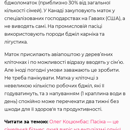
бджоломаток (приблизно 30% від загальної
кількості сімей). У Канаді закуповують маток у
спеціалізованих господарствах на Гаваях (США), а
не виводять самі. На промисловій пасіці
використовують породи бджіл карніка та
лігустика.
Маток присилають авіапоштою у дерев’яних
кліточках і по можливості відразу вводять у сім’ю.
Але іноді погодні умови заважають це зробити.
Не треба панікувати. Матка у кліточці з
невеликою кількістю робочих бджіл, які її
годуватимуть, та з напуванням (1 краплина води в
день) спокійно може перечекати два тижні без
шкоди для її здоров'я та продуктивності.
Читати за темою:
Олег Коцюмбас: Пасіка — це
сімейний бізнес, який виріс на ентузіазмі однієї