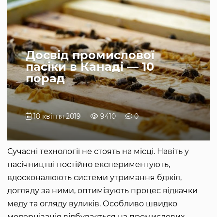
Досвід промислової
пасіки в Канаді — 10
порад
18 квітня 2019
9410
0
Сучасні технології не стоять на місці. Навіть у
пасічництві постійно експериментують,
вдосконалюють системи утримання бджіл,
догляду за ними, оптимізують процес відкачки
меду та огляду вуликів. Особливо швидко
модернізація відбувається на промислових