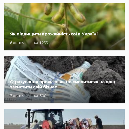
Як підвищити врожайність сої в Україні
6 липня
1 233
Страхування врожаю, як не «молитися» на дощ і
захистити свій бізнес
7 липня
500