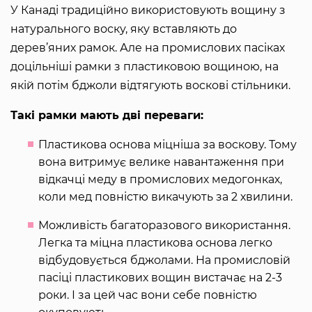
У Канаді традиційно використовують вощину з
натурального воску, яку вставляють до
дерев’яних рамок. Але на промислових пасіках
доцільніші рамки з пластиковою вощиною, на
якій потім бджоли відтягують воскові стільники.
Такі рамки мають дві переваги:
Пластикова основа міцніша за воскову. Тому
вона витримує велике навантаження при
відкачці меду в промислових медогонках,
коли мед повністю викачують за 2 хвилини.
Можливість багаторазового використання.
Легка та міцна пластикова основа легко
відбудовується бджолами. На промисловій
пасіці пластикових вощин вистачає на 2-3
роки. І за цей час вони себе повністю