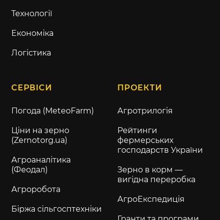
Технології
Економіка
Логістика
СЕРВІСИ
ПРОЕКТИ
Погода (MeteoFarm)
Агротрилогія
Ціни на зерно
Рейтинги
(Zernotorg.ua)
фермерських
господарств України
Агроаналітика
(Феодал)
Зерно в корм —
вигідна переробка
Агроробота
АгроЕкспедиція
Біржа сільгосптехніки
Гранти та програми