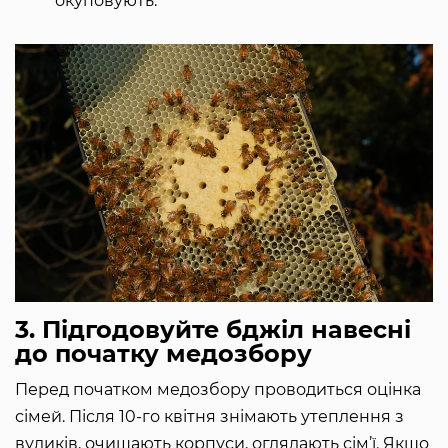
окуповують.
3. Підгодовуйте бджіл навесні
до початку медозбору
Перед початком медозбору проводиться оцінка
сімей. Після 10-го квітня знімають утеплення з
вуликів, очищають корпуси, оглядають сім’ї. Якщо