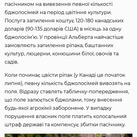
пасічником на вивезення певної кількості
бджолосімей на період цвітіння культури.
Послуга запилення коштує 120-180 канадських
доларів (90-135 доларів США) в місяць за одну
бджолосім’ю. У провінції Альберта найчастіше
замовляють запилення ріпака, баштанних
культур, люцерни, конюшини білої, овочів та
садів.
Коли починає цвісти ріпак (у Канаді це початок
липня), певну кількість бджолосімей вивозять на
поля. Відразу ставлять табличку-попередження,
що поле залюється бджолами, тому внесення
будь-якої агрохімії заборонене. У випадку
порушення власник поля платить колосальний
штраф державі та компенсує збитки пасічнику.