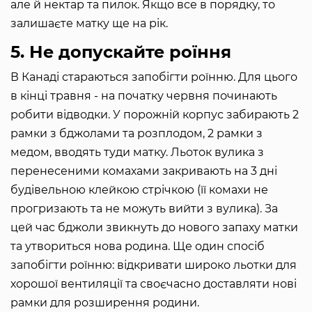
але й нектар та пилок. Якщо все в порядку, то
залишаєте матку ще на рік.
5. Не допускайте роїння
В Канаді стараються запобігти роїнню. Для цього
в кінці травня - на початку червня починають
робити відводки. У порожній корпус забирають 2
рамки з бджолами та розплодом, 2 рамки з
медом, вводять туди матку. Льоток вулика з
перенесеними комахами закривають на 3 дні
будівельною клейкою стрічкою (її комахи не
прогризають та не можуть вийти з вулика). За
цей час бджоли звикнуть до нового запаху матки
та утвориться нова родина. Ще один спосіб
запобігти роїнню: відкривати широко льотки для
хорошої вентиляції та своєчасно доставляти нові
рамки для розширення родини.