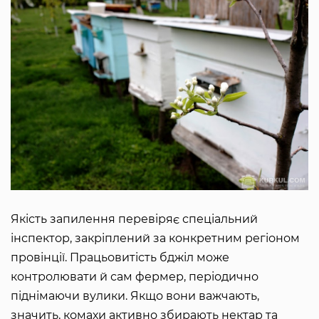
Якість запилення перевіряє спеціальний
інспектор, закріплений за конкретним регіоном
провінції. Працьовитість бджіл може
контролювати й сам фермер, періодично
піднімаючи вулики. Якщо вони важчають,
значить, комахи активно збирають нектар та