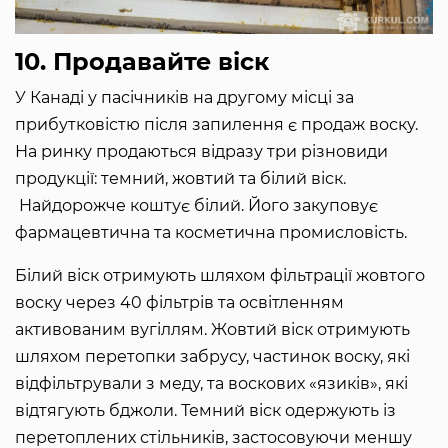
10. Продавайте віск
У Канаді у пасічників на другому місці за
прибутковістю після запилення є продаж воску.
На ринку продаються відразу три різновиди
продукції: темний, жовтий та білий віск.
Найдорожче коштує білий. Його закуповує
фармацевтична та косметична промисловість.
Білий віск отримують шляхом фільтрації жовтого
воску через 40 фільтрів та освітленням
активованим вугіллям. Жовтий віск отримують
шляхом перетопки забрусу, частинок воску, які
відфільтрували з меду, та воскових «язиків», які
відтягують бджоли. Темний віск одержують із
перетоплених стільників, застосовуючи меншу