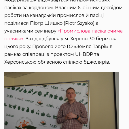
пасіках за кордоном. Власним 6-річним досвідом
роботи на канадській промисловій пасіці
поділився Піотр Шишко (Piotr Szysko) з
учасниками семінару
«Промислова пасіка очима
поляка»
. Захід відбувся у м. Херсон 30 березня
цього року. Провела його ГО «Земля Таврії» в
рамках співпраці з проектом UHBDP та
Херсонською обласною спілкою бджолярів.