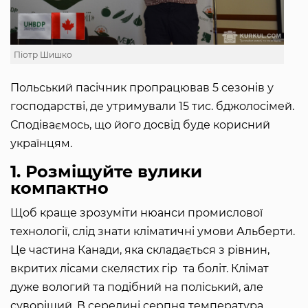
Піотр Шишко
Польський пасічник пропрацював 5 сезонів у
господарстві, де утримували 15 тис. бджолосімей.
Сподіваємось, що його досвід буде корисний
українцям.
1. Розміщуйте вулики
компактно
Щоб краще зрозуміти нюанси промислової
технології, слід знати кліматичні умови Альберти.
Це частина Канади, яка складається з рівнин,
вкритих лісами скелястих гір та боліт. Клімат
дуже вологий та подібний на поліський, але
суворіший. В середині серпня температура