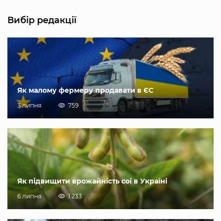
Вибір редакції
Як малому фермеру продавати в ЄС
3 липня
759
Як підвищити врожайність сої в Україні
6 липня
1 233