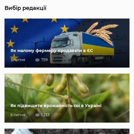
Вибір редакції
Як малому фермеру продавати в ЄС
3 липня
759
Як підвищити врожайність сої в Україні
6 липня
1 233