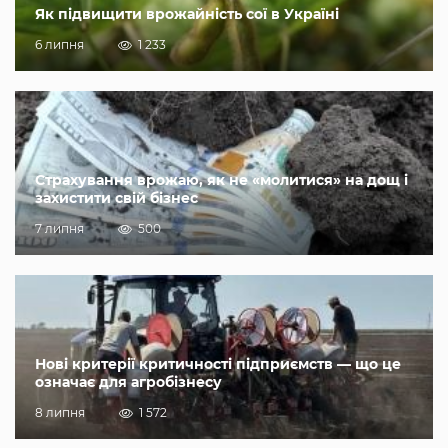
Як підвищити врожайність сої в Україні
6 липня
1 233
Страхування врожаю, як не «молитися» на дощ і
захистити свій бізнес
7 липня
500
Нові критерії критичності підприємств — що це
означає для агробізнесу
8 липня
1 572