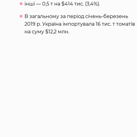
інші — 0,5 т на $414 тис. (3,4%).
В загальному за період січень-березень
2019 р. Україна імпортувала 16 тис. т томатів
на суму $12,2 млн.