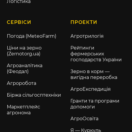
Логістика
СЕРВІСИ
ПРОЕКТИ
Погода (MeteoFarm)
Агротрилогія
Ціни на зерно
Рейтинги
(Zernotorg.ua)
фермерських
господарств України
Агроаналітика
(Феодал)
Зерно в корм —
вигідна переробка
Агроробота
АгроЕкспедиція
Біржа сільгосптехніки
Гранти та програми
Маркетплейс
допомоги
агронома
АгроОсвіта
Я — Куркуль