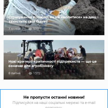
Страхування врожаю, як не «молитися» на дощ і
захистити свій бізнес
7 липня
500
Нові критерії критичності підприємств — що це
означає для агробізнесу
8 липня
1 572
Не пропусти останні новини!
Підписуйся на наші соціальні мережі та e-mail
розсилку.