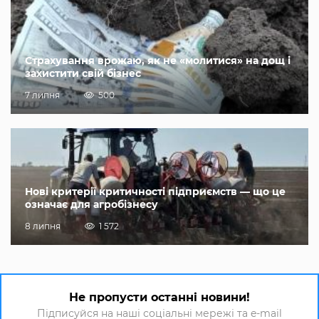
Страхування врожаю, як не «молитися» на дощ і
захистити свій бізнес
7 липня
500
Нові критерії критичності підприємств — що це
означає для агробізнесу
8 липня
1 572
Не пропусти останні новини!
Підписуйся на наші соціальні мережі та e-mail