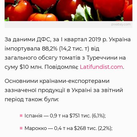
pixabay.com
За даними ДФС, за І квартал 2019 р. Україна
імпортувала 88,2% (14,2 тис. т) від
загального обсягу томатів з Туреччини на
суму $10 млн. Повідомляє
Latifundist.com
.
Основними країнами-експортерами
зазначеної продукції в Україні за звітний
період також були:
Іспанія — 0,9 т на $751 тис. (6,1%);
Марокко — 0,4 т на $268 тис. (2,2%);