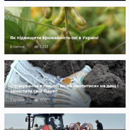
Як підвищити врожайність сої в Україні
6 липня
1 233
Страхування врожаю, як не «молитися» на дощ і
захистити свій бізнес
7 липня
500