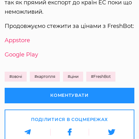
так як прямий експорт до країн ЕС поки що
неможливий.
Продовжуємо стежити за цінами з FreshBot:
Appstore
Google Play
#овочі
#картопля
#ціни
#FreshBot
КОМЕНТУВАТИ
ПОДІЛИТИСЯ В СОЦМЕРЕЖАХ