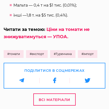
Мальта — 0,4 т на $1 тис. (0,01%);
інші —1,8 т. на $5 тис. (0,4%).
Читати за темою:
Ціни на томати не
знижуватимуться — УПОА.
#томати
#експорт
#Туреччина
#імпорт
ПОДІЛИТИСЯ В СОЦМЕРЕЖАХ
ВСІ МАТЕРІАЛИ