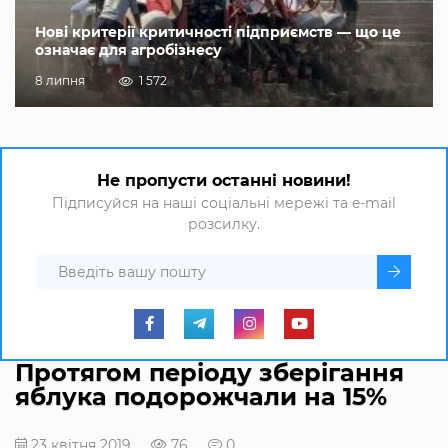
Нові критерії критичності підприємств — що це
означає для агробізнесу
8 липня
1 572
Не пропусти останні новини!
Підписуйся на наші соціальні мережі та e-mail
розсилку.
Протягом періоду зберігання
яблука подорожчали на 15%
23 квітня 2019
76
0