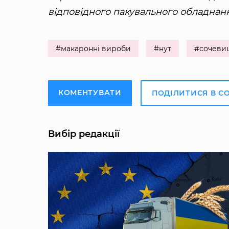
відповідного пакувального обладнан
#макаронні вироби
#нут
#сочеви
КОМЕНТУВАТИ
ПОДІЛИТИСЯ В С
Вибір редакції