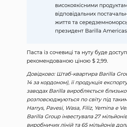
високоякісними продуктам
відповідальних постачальн
життя та середземноморсь
президент Barilla Americas
Паста із сочевиці та нуту буде дост
рекомендованою ціною $ 2,99.
Довідково: Штаб-квартира Barilla Group
14 за кордоном), її продукція експорт
заводах Barilla виробляється близько
розповсюджуються по світу під такими
Harrys, Pavesi, Wasa, Filiz, Yemina e Ve
Barilla Group інвестувала 27 мільйо
виробничих ліній та 65 мільйонів до