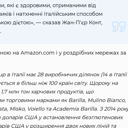
и, які є здоровими, отриманими від
иків і натхненні італійським способом
кою дієтою», — сказав Жан-П'єр Конт,
.
упною на Amazon.com і у роздрібних мережах за
 в Італії має 28 виробничих ділянок (14 в Італії
ується в більш ніж 100 країн світу. Щороку на
 1,7 млн тон харчових продуктів, що
 торговими марками як Barilla, Mulino Bianco,
sta, Misko, Voiello та Academia Barilla. З 2014 рок
нів доларів США у встановлення безглютенових
ларів США у розширення двох нових ліній та