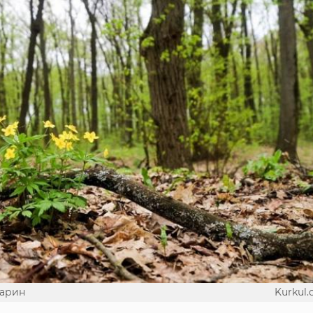
варин
Kurkul