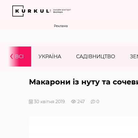
Реклама
‹
ВСІ
УКРАЇНА
САДІВНИЦТВО
ЗЕ
Макарони із нуту та соче
30 квітня 2019
247
0