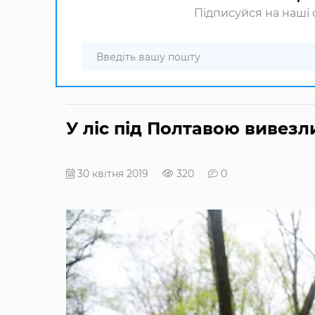
Підписуйся на наші с
У ліс під Полтавою вивез
30 квітня 2019
320
0