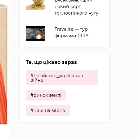
Вчені винайшли
новий сорт
теплостійкого нуту
Travelite — тур
фермами США
Те, що цікаво зараз
#Російсько_українська
війна
#ринок землі
#ціни на зерно