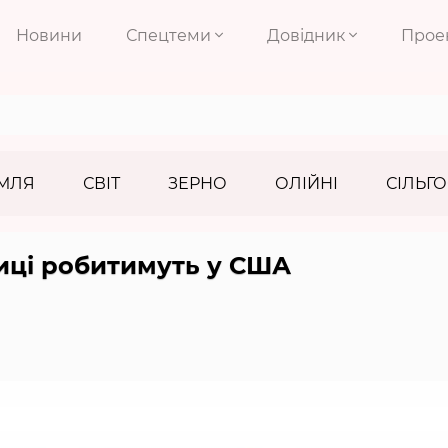
Новини
Спецтеми
Довідник
Прое
МЛЯ
СВІТ
ЗЕРНО
ОЛІЙНІ
СІЛЬГО
виці робитимуть у США