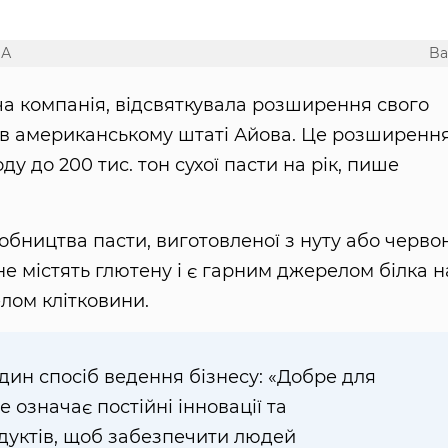
ША
Bar
ьча компанія, відсвяткувала розширення свого
 в американському штаті Айова. Це розширенн
у до 200 тис. тон сухої пасти на рік, пише
робництва пасти, виготовленої з нуту або черво
не містять глютену і є гарним джерелом білка н
лом клітковини.
один спосіб ведення бізнесу: «Добре для
е означає постійні інновації та
уктів, щоб забезпечити людей