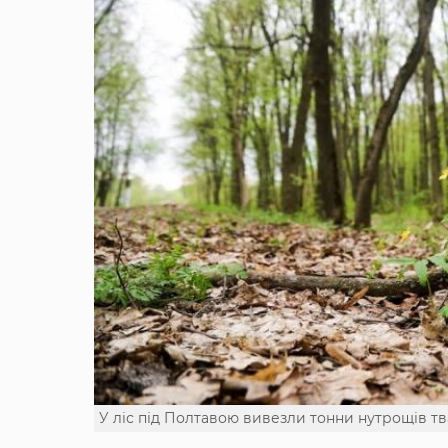
У ліс під Полтавою вивезли тонни нутрощів т