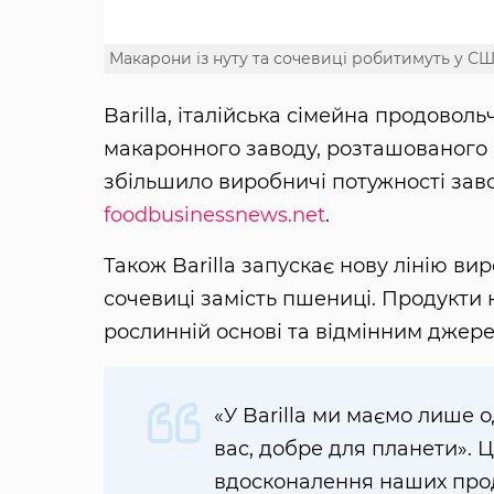
Макарони із нуту та сочевиці робитимуть у С
Barilla, італійська сімейна продовол
макаронного заводу, розташованого
збільшило виробничі потужності завод
foodbusinessnews.net
.
Також Barilla запускає нову лінію ви
сочевиці замість пшениці. Продукти 
рослинній основі та відмінним джере
«У Barilla ми маємо лише 
вас, добре для планети». Ц
вдосконалення наших прод