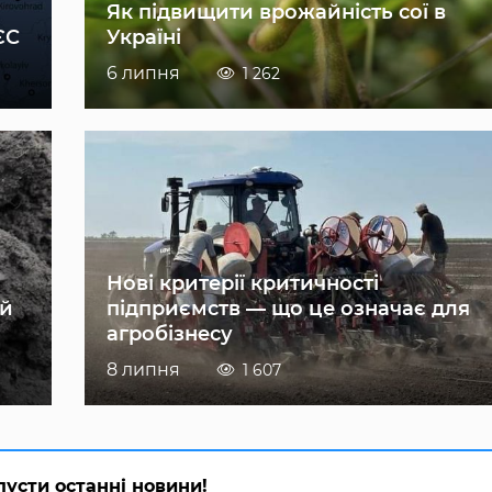
Як підвищити врожайність сої в
ЄС
Україні
6 липня
1 262
Нові критерії критичності
ій
підприємств — що це означає для
агробізнесу
8 липня
1 607
пусти останні новини!