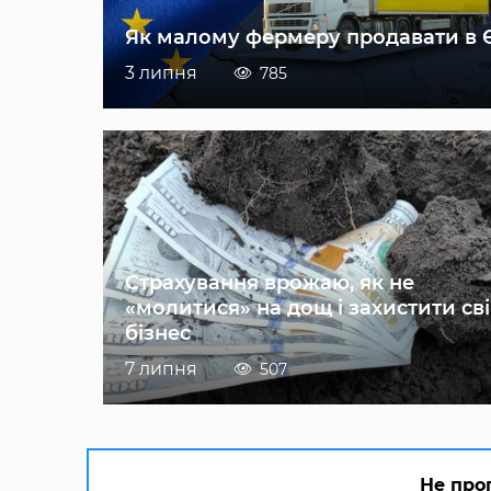
Як малому фермеру продавати в 
3 липня
785
Страхування врожаю, як не
«молитися» на дощ і захистити св
бізнес
7 липня
507
Не про