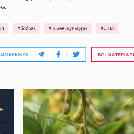
ня.
ця
#бобові
#нішеві культури
#США
ОЦМЕРЕЖАХ
ВСІ МАТЕРІАЛ