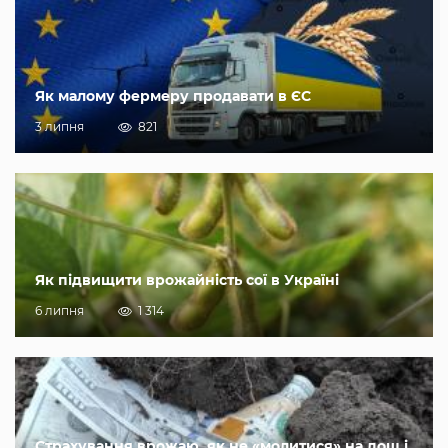
Як малому фермеру продавати в ЄС
3 липня
821
Як підвищити врожайність сої в Україні
6 липня
1 314
Страхування врожаю, як не «молитися» на дощ і