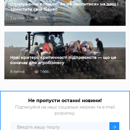
Страхування врожаю, як не «молитися» на дощ і
захистити свій бізнес
7 липня
530
Нові критерії критичності підприємств — що це
означає для агробізнесу
8 липня
1 666
Не пропусти останні новини!
Підписуйся на наші соціальні мережі та e-mail
розсилку.