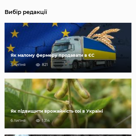
Вибір редакції
Як малому фермеру продавати в ЄС
3 липня
821
Як підвищити врожайність сої в Україні
6 липня
1 314