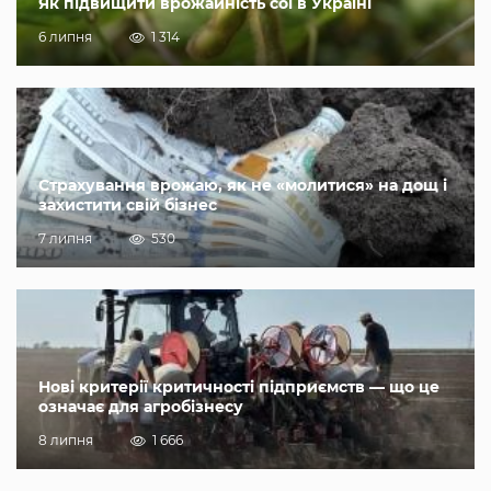
Як підвищити врожайність сої в Україні
6 липня
1 314
Страхування врожаю, як не «молитися» на дощ і
захистити свій бізнес
7 липня
530
Нові критерії критичності підприємств — що це
означає для агробізнесу
8 липня
1 666