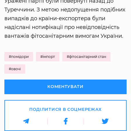
Уражені партії були повернуті назад до
Туреччини. З метою недопущення подібних
випадків до країни-експортера були
надіслані нотифікації про невідповідність
вантажів фітосанітарним вимогам України.
#помідори
#імпорт
#фітосанітарний стан
#овочі
КОМЕНТУВАТИ
ПОДІЛИТИСЯ В СОЦМЕРЕЖАХ