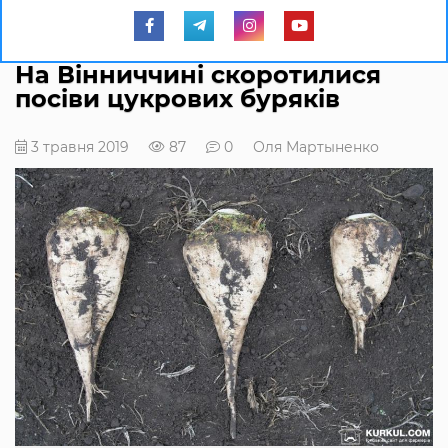
На Вінниччині скоротилися
посіви цукрових буряків
3 травня 2019
87
0
Оля Мартыненко