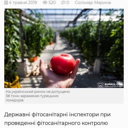
4 травня 2019
520
0
Солонар Марина
На український ринок не допущено
38 тонн заражених турецьких
помідорів
Державні фітосанітарні інспектори при
проведенні фітосанітарного контролю