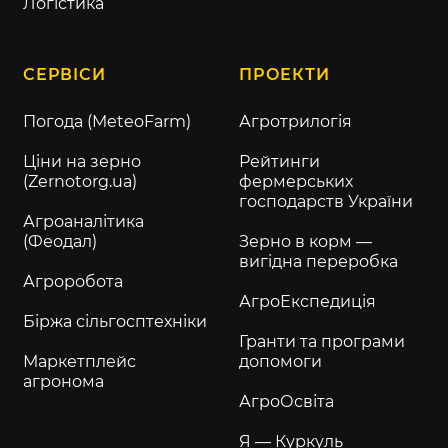
Логістика
СЕРВІСИ
ПРОЕКТИ
Погода (MeteoFarm)
Агротрилогія
Ціни на зерно
Рейтинги
(Zernotorg.ua)
фермерських
господарств України
Агроаналітика
(Феодал)
Зерно в корм —
вигідна переробка
Агроробота
АгроЕкспедиція
Біржа сільгосптехніки
Гранти та програми
Маркетплейс
допомоги
агронома
АгроОсвіта
Я — Куркуль