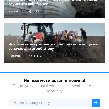
захистити свій бізнес
7 липня
530
Нові критерії критичності підприємств — що це
означає для агробізнесу
8 липня
1 666
Не пропусти останні новини!
Підписуйся на наші соціальні мережі та e-mail
розсилку.