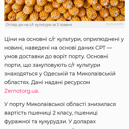
Kurkul.com
Огляд цін на с/г культури за 3 травня
Ціни на основні с/г культури, оприлюднені у
новині, наведені на основі даних CPT —
умов доставки до воріт порту. Основні
порти, що закуповують с/г культури
знаходяться у Одеській та Миколаївській
областях. Дані надані ресурсом
Zernotorg.ua.
У порту Миколаївської області знизилася
вартість пшениці 2 класу, пшениці
фуражної та кукурудзи. У доларах