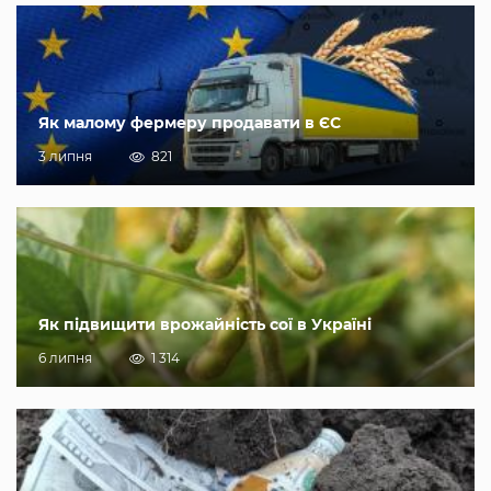
Як малому фермеру продавати в ЄС
3 липня
821
Як підвищити врожайність сої в Україні
6 липня
1 314