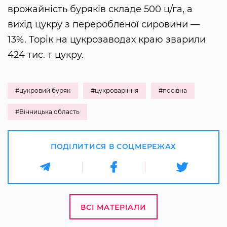
врожайність буряків складе 500 ц/га, а
вихід цукру з переробленої сировини —
13%. Торік на цукрозаводах краю зварили
424 тис. т цукру.
#цукровий буряк
#цукроваріння
#посівна
#Вінницька область
ПОДІЛИТИСЯ В СОЦМЕРЕЖАХ
ВСІ МАТЕРІАЛИ