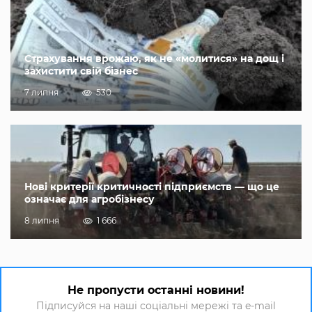
Страхування врожаю, як не «молитися» на дощ і
захистити свій бізнес
7 липня
530
Нові критерії критичності підприємств — що це
означає для агробізнесу
8 липня
1 666
Не пропусти останні новини!
Підписуйся на наші соціальні мережі та e-mail