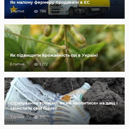
Як малому фермеру продавати в ЄС
3 липня
786
Як підвищити врожайність сої в Україні
6 липня
1 272
Страхування врожаю, як не «молитися» на дощ і
захистити свій бізнес
7 липня
510