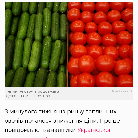
pixabay.com
Тепличні овочі продовжать
дешевшати — прогноз
З минулого тижня на ринку тепличних
овочів почалося зниження ціни. Про це
повідомляють аналітики
Української