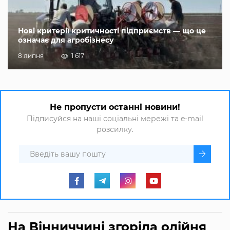
Нові критерії критичності підприємств — що це
означає для агробізнесу
8 липня
1 617
Не пропусти останні новини!
Підписуйся на наші соціальні мережі та e-mail
розсилку.
На Вінниччині згоріла олійня