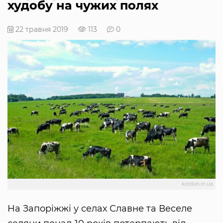
худобу на чужих полях
22 травня 2019
113
0
kordon.in.ua
На Запоріжжі у селах Славне та Веселе