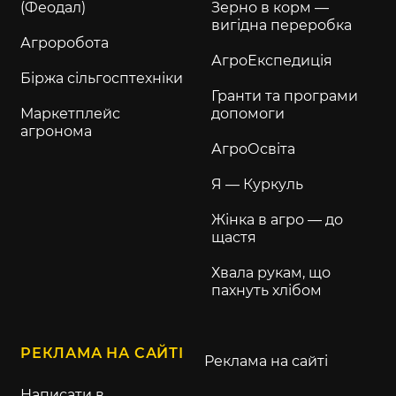
(Феодал)
Зерно в корм —
вигідна переробка
Агроробота
АгроЕкспедиція
Біржа сільгосптехніки
Гранти та програми
Маркетплейс
допомоги
агронома
АгроОсвіта
Я — Куркуль
Жінка в агро — до
щастя
Хвала рукам, що
пахнуть хлібом
РЕКЛАМА НА САЙТІ
Реклама на сайті
Написати в