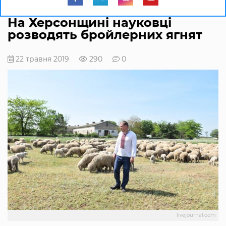
На Херсонщині науковці
розводять бройлерних ягнят
22 травня 2019
290
0
livejournal.com