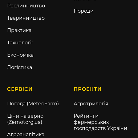
Рослинництво
Породи
Тваринництво
Практика
Технології
Економіка
Логістика
СЕРВІСИ
ПРОЕКТИ
Погода (MeteoFarm)
Агротрилогія
Ціни на зерно
Рейтинги
(Zernotorg.ua)
фермерських
господарств України
Агроаналітика