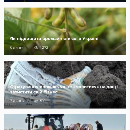
Як підвищити врожайність сої в Україні
6 липня
1 272
Страхування врожаю, як не «молитися» на дощ і
захистити свій бізнес
7 липня
510