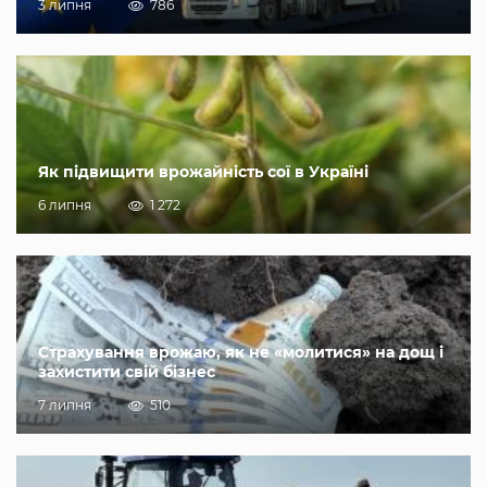
3 липня
786
Як підвищити врожайність сої в Україні
6 липня
1 272
Страхування врожаю, як не «молитися» на дощ і
захистити свій бізнес
7 липня
510