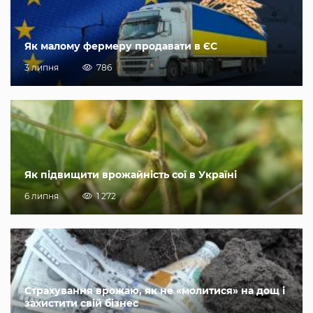
Як малому фермеру продавати в ЄС
3 липня
786
Як підвищити врожайність сої в Україні
6 липня
1 272
Страхування врожаю, як не «молитися» на дощ і
захистити свій бізнес