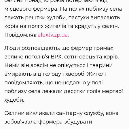
селяни понад 10 років потерпають від
місцевого фермера. На полях поблизу села
лежать рештки худоби, пастухи випасають
корів на полях жителів та крадуть у селян.
Повідомляє
alextv.zp.ua.
Люди розповідають, що фермер тримає
велике поголів’я ВРХ, сотні овець та корів.
Ними він зовсім не опікується і тварини
вмирають від голоду і хвороб. Жителі
повідомляють, що нещодавно у полі
поблизу села лежали десятки голів мертвої
худоби.
Селяни викликали санітарну службу, вона
зобов’язала фермера збудувати