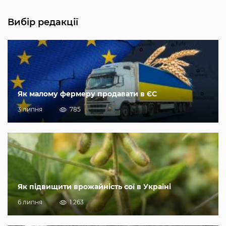
Вибір редакції
Як малому фермеру продавати в ЄС
3 липня
785
Як підвищити врожайність сої в Україні
6 липня
1 263