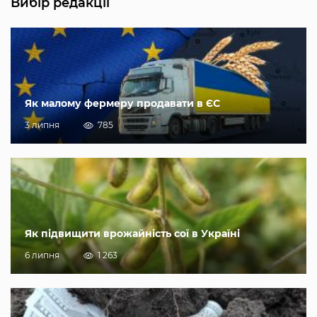
Вибір редакції
Як малому фермеру продавати в ЄС
3 липня
785
Як підвищити врожайність сої в Україні
6 липня
1 263