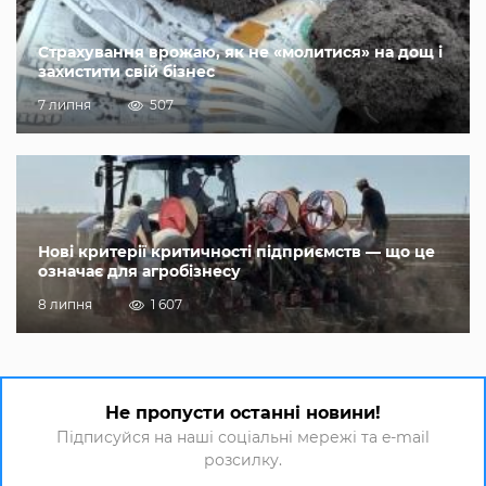
Страхування врожаю, як не «молитися» на дощ і
захистити свій бізнес
7 липня
507
Нові критерії критичності підприємств — що це
означає для агробізнесу
8 липня
1 607
Не пропусти останні новини!
Підписуйся на наші соціальні мережі та e-mail
розсилку.