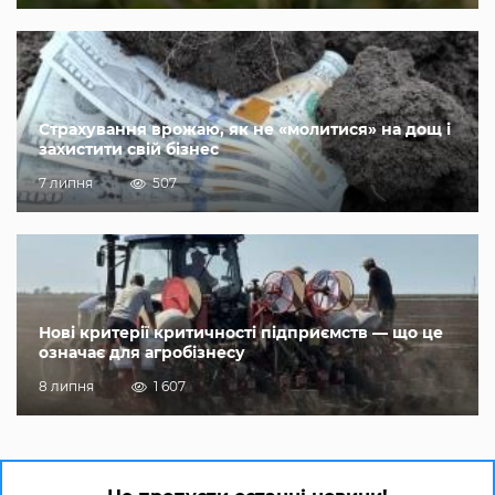
Страхування врожаю, як не «молитися» на дощ і
захистити свій бізнес
7 липня
507
Нові критерії критичності підприємств — що це
означає для агробізнесу
8 липня
1 607