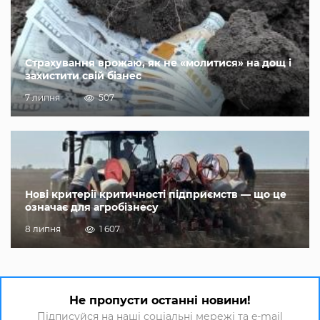
Страхування врожаю, як не «молитися» на дощ і
захистити свій бізнес
7 липня
507
Нові критерії критичності підприємств — що це
означає для агробізнесу
8 липня
1 607
Не пропусти останні новини!
Підписуйся на наші соціальні мережі та e-mail