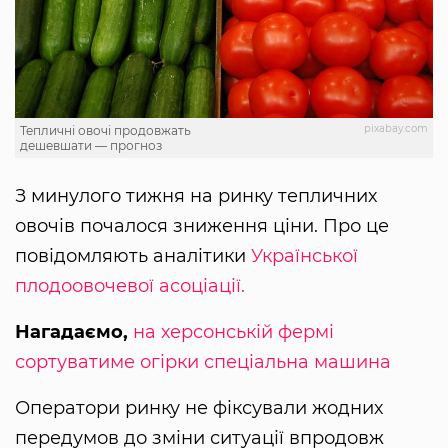
pixabay.com
Тепличні овочі продовжать
дешевшати — прогноз
З минулого тижня на ринку тепличних
овочів почалося зниження ціни. Про це
повідомляють аналітики
Української
плодоовочевої асоціації.
Нагадаємо,
на херсонській фермі
сортуватиме огірки спеціальна машина
Оператори ринку не фіксували жодних
передумов до зміни ситуації впродовж