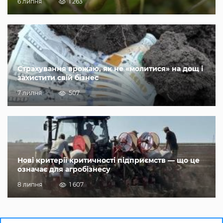
6 липня
1 263
Страхування врожаю, як не «молитися» на дощ і
захистити свій бізнес
7 липня
507
Нові критерії критичності підприємств — що це
означає для агробізнесу
8 липня
1 607