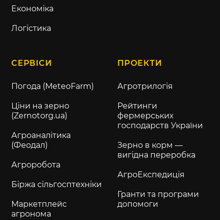
Економіка
Логістика
СЕРВІСИ
ПРОЕКТИ
Погода (MeteoFarm)
Агротрилогія
Ціни на зерно
Рейтинги
(Zernotorg.ua)
фермерських
господарств України
Агроаналітика
(Феодал)
Зерно в корм —
вигідна переробка
Агроробота
АгроЕкспедиція
Біржа сільгосптехніки
Гранти та програми
Маркетплейс
допомоги
агронома