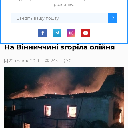
розсилку.
На Вінниччині згоріла олійня
22 травня 2019
244
0