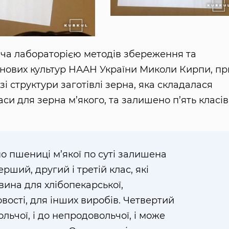
вача лабораторією методів збереження та
ернових культур НААН України Миколи Кирпи, пр
зі структури заготівлі зерна, яка складалася
си для зерна м’якого, та залишено п’ять класів
но пшениці м’якої по суті залишена
ший, другий і третій клас, які
ина для хлібопекарської,
ості, для інших виробів. Четвертий
льчої, і до непродовольчої, і може