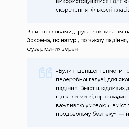
використовуватися і для е
скорочення кількості клас
За його словами, друга важлива змін
Зокрема, по натурі, по числу падіння,
фузаріозних зерен
«Були підвищені вимоги т
переробної галузі, для як
падіння. Вміст шкідливих 
що коли ми відправляємо з
важливою умовою є вміст т
продовольчу безпеку», — 