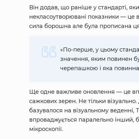
Він додав, що раніше у стандарті, як
некласоутворювані показники — це 
сила борошна але була прописана ця
«По-перше, у цьому станд
значення, яким повинен б
черепашкою і яка повинна 
Ще одне важливе оновлення — це в
сажкових зерен. Не тільки візуально
базувалося на візуальному веденні, Т
впроваджується паралельно інший, б
мікроскопії.