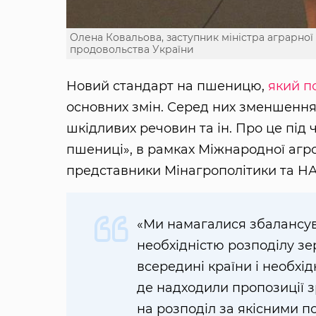
Олена Ковальова, заступник міністра аграрної 
продовольства України
Новий стандарт на пшеницю,
який по
основних змін. Серед них зменшення 
шкідливих речовин та ін. Про це під 
пшениці», в рамках Міжнародної аг
представники Мінагрополітики та Н
«Ми намагалися збалансув
необхідністю розподілу зе
всередині країни і необхі
де надходили пропозиції з
на розподіл за якісними п