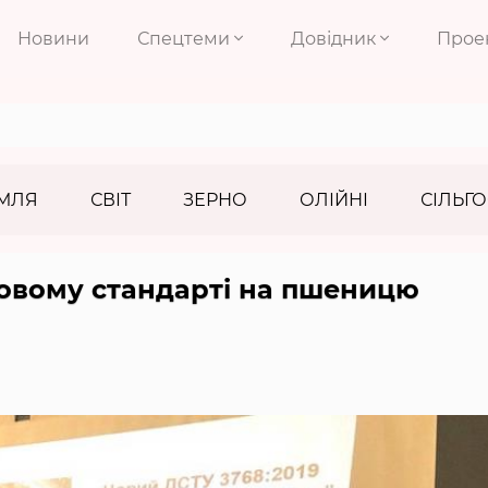
Новини
Спецтеми
Довідник
Прое
МЛЯ
СВІТ
ЗЕРНО
ОЛІЙНІ
СІЛЬГО
новому стандарті на пшеницю