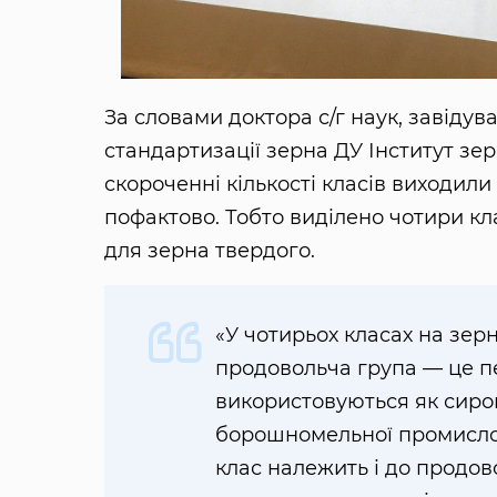
За словами доктора с/г наук, завіду
стандартизації зерна ДУ Інститут з
скороченні кількості класів виходили 
пофактово. Тобто виділено чотири кла
для зерна твердого.
«У чотирьох класах на зер
продовольча група — це пер
використовуються як сиров
борошномельної промислов
клас належить і до продово