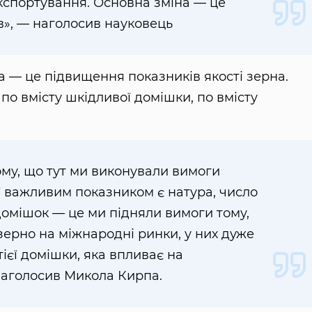
кспортування. Основна зміна — це
ів», — наголосив науковець
а — це підвищення показників якості зерна.
 по вмісту шкідливої домішки, по вмісту
ому, що тут ми виконували вимоги
ої важливим показником є натура, число
домішок — це ми підняли вимоги тому,
ерно на міжнародні ринки, у них дуже
ієї домішки, яка впливає на
наголосив Микола Кирпа.