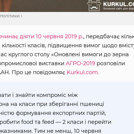
політики і
чинає діяти 10 червня 2019 р.
, передбачає кіль
кількості класів, підвищення вимог щодо вміст
час круглого столу «Оновлені вимоги до зерна
ропромислової виставки
АГРО-2019
розповіли
ААН. Про це повідомляє
Kurkul.com.
ати і знайти компроміс між
рна на класи при зберіганні пшениці
дністю формування експортних партій,
робити food та feed — 2 класи і перейти
оказниками. Тим не менш, 10 червня