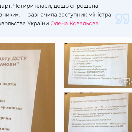
дарт. Чотири класи, дещо спрощена
азники», — зазначила заступник міністра
овольства України
Олена Ковальова.