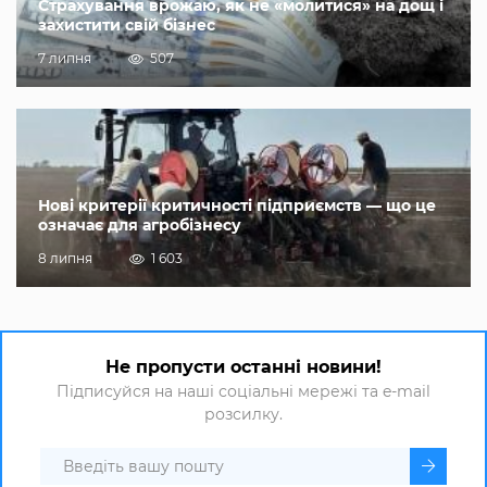
Страхування врожаю, як не «молитися» на дощ і
захистити свій бізнес
7 липня
507
Нові критерії критичності підприємств — що це
означає для агробізнесу
8 липня
1 603
Не пропусти останні новини!
Підписуйся на наші соціальні мережі та e-mail
розсилку.