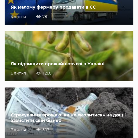
Як малому фермеру продавати в ЄС
3 липня
781
Як підвищити врожайність сої в Україні
6 липня
1 260
Страхування врожаю, як не «молитися» на дощ і
захистити свій бізнес
7 липня
507