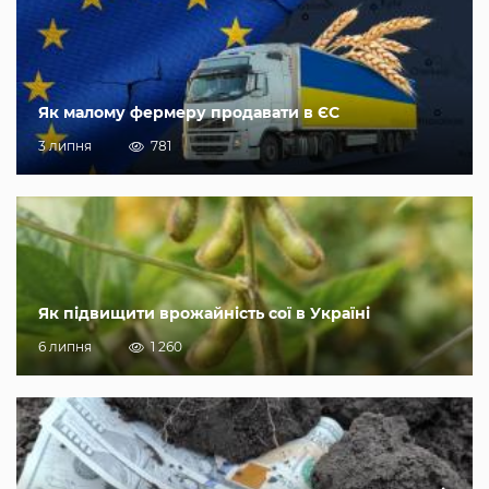
Як малому фермеру продавати в ЄС
3 липня
781
Як підвищити врожайність сої в Україні
6 липня
1 260