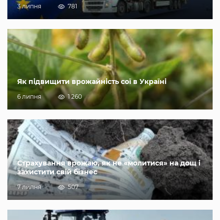
3 липня
781
Як підвищити врожайність сої в Україні
6 липня
1 260
Страхування врожаю, як не «молитися» на дощ і
захистити свій бізнес
7 липня
507