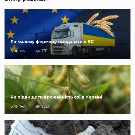
Як малому фермеру продавати в ЄС
3 липня
781
Як підвищити врожайність сої в Україні
6 липня
1 260