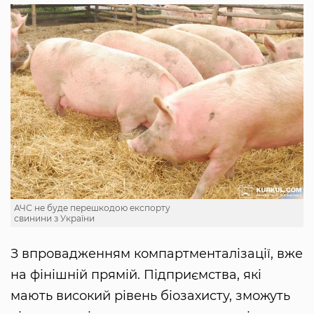
АЧС не буде перешкодою експорту
свинини з України
З впровадженням компартменталізації, вже
на фінішній прямій. Підприємства, які
мають високий рівень біозахисту, зможуть