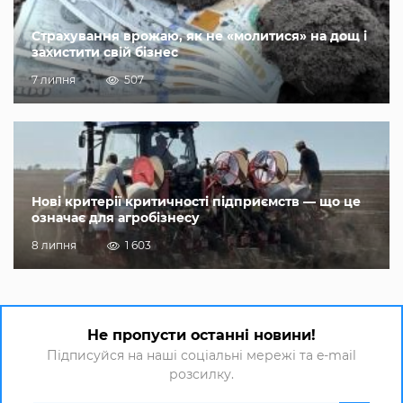
Страхування врожаю, як не «молитися» на дощ і
захистити свій бізнес
7 липня
507
Нові критерії критичності підприємств — що це
означає для агробізнесу
8 липня
1 603
Не пропусти останні новини!
Підписуйся на наші соціальні мережі та e-mail
розсилку.