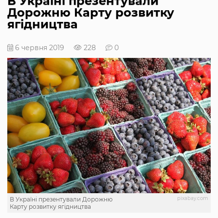
В Україні презентували
Дорожню Карту розвитку
ягідництва
6 червня 2019
228
0
pixabay.com
В Україні презентували Дорожню
Карту розвитку ягідництва