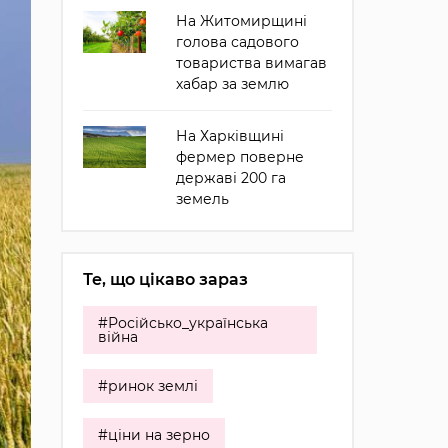
На Житомирщині
голова садового
товариства вимагав
хабар за землю
На Харківщині
фермер поверне
державі 200 га
земель
Те, що цікаво зараз
#Російсько_українська
війна
#ринок землі
#ціни на зерно