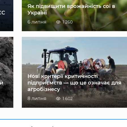
Як підвищити врожайність сої в
ЄС
Україні
6 липня
1 260
Нові критерії критичності
ій
підприємств — що це означає для
агробізнесу
8 липня
1 602