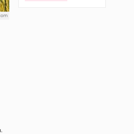
.com
.