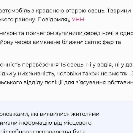
автомобіль з краденою отарою овець. Тварини
ького району. Повідомляє
УНН
.
ником та причепом зупинили серед ночі в одн
району через вимкнене ближнє світло фар та
ність перевезення 18 овець, ні у водія, ні у дв
ідки у них живність, чоловіки також не змогли. 
льського відділу поліції для з’ясування обстави
чоловіками, які виявилися жителями
римали інформацію від місцевого
 підсобного господарства була