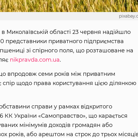
pixabay
П в Миколаївській області 23 червня надійшло
:00 представники приватного підприємства
пшениці зі спірного поля, що розташоване на
мляє
nikpravda.com.ua
.
и, що впродовж семи років між приватним
 спір щодо права користування цією ділянкою
 обставини справи у рамках відкритого
6 КК України «Самоправство», що карається
ваних мінімумів доходів громадян або
х років, або арештом на строк до трьох місяців