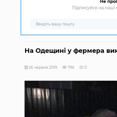
Не про
Підписуйся на наші с
На Одещині у фермера ви
26 червня 2019
796
0