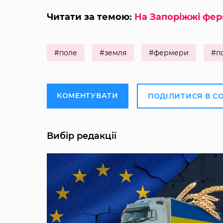
Читати за темою:
На Запоріжжі фер
#поле
#земля
#фермери
#по
КОМЕНТУВАТИ
ПОДІЛИТИСЯ В С
Вибір редакції