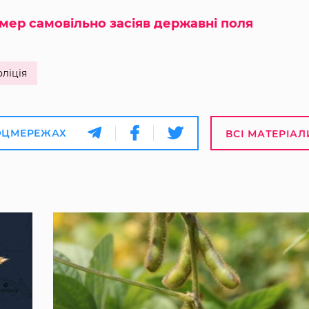
мер самовільно засіяв державні поля
ліція
ОЦМЕРЕЖАХ
ВСІ МАТЕРІАЛ