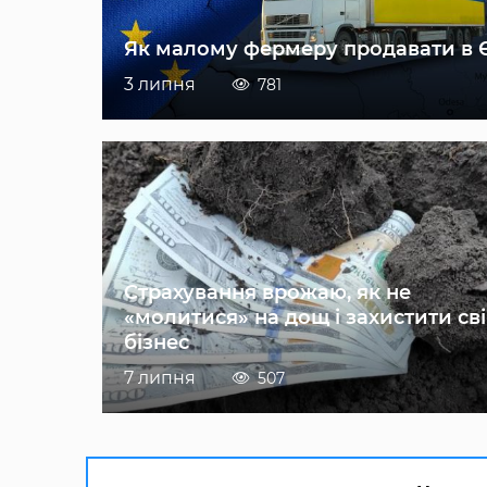
Як малому фермеру продавати в 
3 липня
781
Страхування врожаю, як не
«молитися» на дощ і захистити св
бізнес
7 липня
507