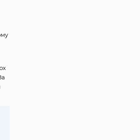
ому
ох
За
н