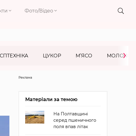
кти
Фото/Відео
›
СПТЕХНІКА
ЦУКОР
М’ЯСО
МОЛОКО
Реклама
Матеріали за темою
На Полтавщині
серед пшеничного
поля впав літак