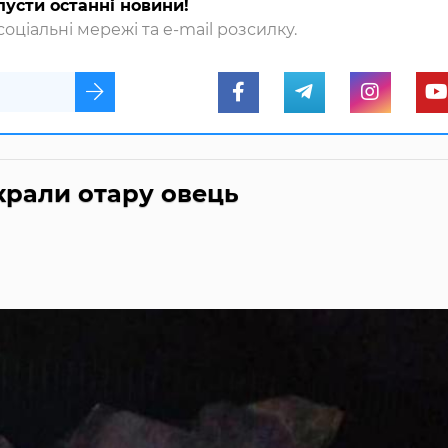
пусти останні новини!
оціальні мережі та e-mail розсилку.
крали отару овець