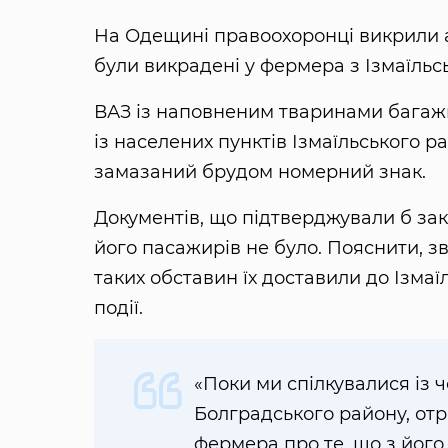
На Одещині правоохоронці викрили 
були викрадені у фермера з Ізмаїльс
ВАЗ із наповненим тваринами багаж
із населених пунктів Ізмаїльського 
замазаний брудом номерний знак.
Документів, що підтверджували б закон
його пасажирів не було. Пояснити, зв
таких обставин їх доставили до Ізмаї
події.
«Поки ми спілкувалися із 
Болградського району, от
фермера про те, що з його