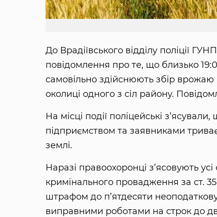
До Врадіївського відділу поліції ГУН
повідомлення про те, що близько 19
самовільно здійснюють збір врожаю 
околиці одного з сіл району. Повідо
На місці події поліцейські з’ясувал
підприємством та заявниками триває
землі.
Наразі правоохоронці з’ясовують усі
кримінального провадження за ст. 35
штрафом до п’ятдесяти неоподаткову
виправними роботами на строк до дво