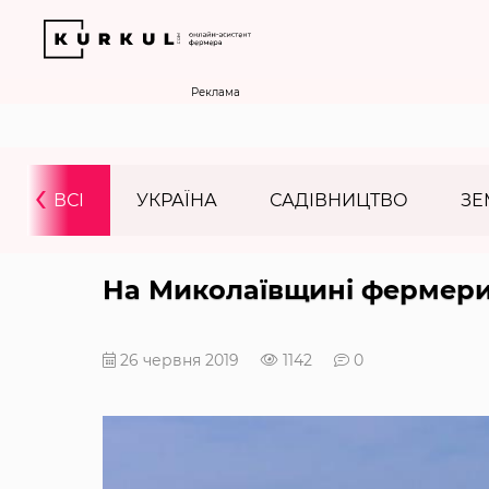
Реклама
‹
ВСІ
УКРАЇНА
САДІВНИЦТВО
ЗЕ
На Миколаївщині фермери
26 червня 2019
1142
0