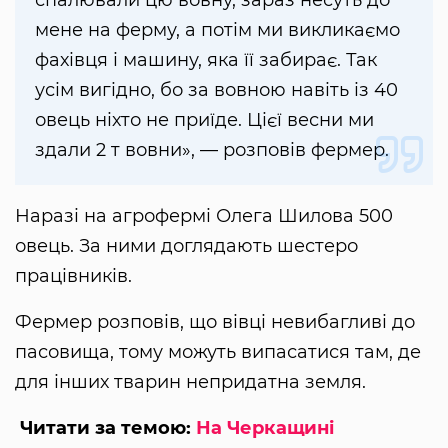
спалювали цю вовну, зараз несуть до
мене на ферму, а потім ми викликаємо
фахівця і машину, яка її забирає. Так
усім вигідно, бо за вовною навіть із 40
овець ніхто не приїде. Цієї весни ми
здали 2 т вовни», — розповів фермер.
Наразі на агрофермі Олега Шилова 500
овець. За ними доглядають шестеро
працівників.
Фермер розповів, що вівці невибагливі до
пасовища, тому можуть випасатися там, де
для інших тварин непридатна земля.
Читати за темою:
На Черкащині