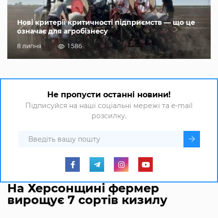
Нові критерії критичності підприємств — що це
означає для агробізнесу
8 липня
1 586
Не пропусти останні новини!
Підписуйся на наші соціальні мережі та e-mail
розсилку.
На Херсонщині фермер
вирощує 7 сортів кизилу