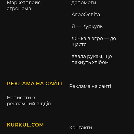
Маркетплейс
допомоги
агронома
АгроОсвіта
Я — Куркуль
Жінка в агро — до
щастя
Хвала рукам, що
пахнуть хлібом
РЕКЛАМА НА САЙТІ
Реклама на сайті
Написати в
рекламний відділ
KURKUL.COM
Контакти