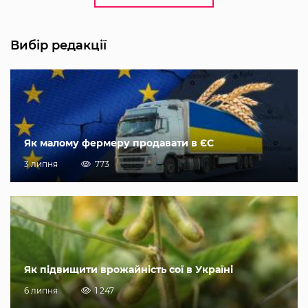
Вибір редакції
Як малому фермеру продавати в ЄС
3 липня
773
Як підвищити врожайність сої в Україні
6 липня
1 247