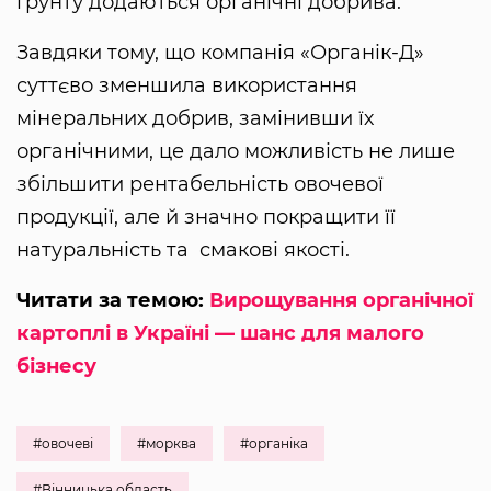
ґрунту додаються органічні добрива.
Завдяки тому, що компанія «Органік-Д»
суттєво зменшила використання
мінеральних добрив, замінивши їх
органічними, це дало можливість не лише
збільшити рентабельність овочевої
продукції, але й значно покращити її
натуральність та смакові якості.
Читати за темою:
Вирощування органічної
картоплі в Україні — шанс для малого
бізнесу
#овочеві
#морква
#органіка
#Вінницька область