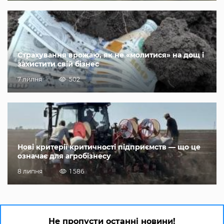
Страхування врожаю, як не «молитися» на дощ і
захистити свій бізнес
7 липня
502
Нові критерії критичності підприємств — що це
означає для агробізнесу
8 липня
1 586
Не пропусти останні новини!