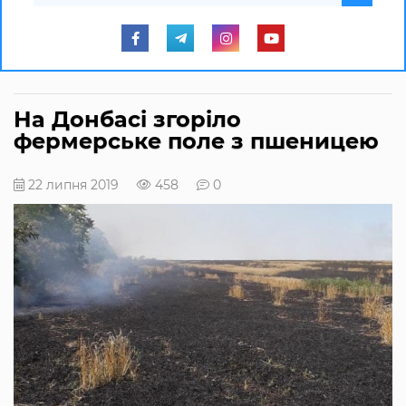
На Донбасі згоріло
фермерське поле з пшеницею
22 липня 2019
458
0