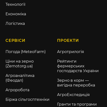
Технології
Економіка
Логістика
СЕРВІСИ
ПРОЕКТИ
Погода (MeteoFarm)
Агротрилогія
Ціни на зерно
Рейтинги
(Zernotorg.ua)
фермерських
господарств України
Агроаналітика
(Феодал)
Зерно в корм —
вигідна переробка
Агроробота
АгроЕкспедиція
Біржа сільгосптехніки
Гранти та програми