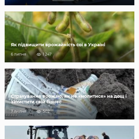
Як підвищити врожайність сої в Україні
6 липня
1 247
Страхування врожаю, як не «молитися» на дощ і
захистити свій бізнес
7 липня
502