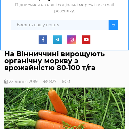
Підписуйся на наші соціальні мережі та e-mail
розсилку.
На Вінниччині вирощують
органічну моркву з
врожайністю 80-100 т/га
22 липня 2019
827
0