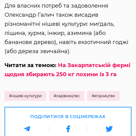
Для власних потреб та задоволення
Олександр Галич також висадив
різноманітні нішеві культури: мигдаль,
ліщина, хурма, інжир, азимина (або
бананове дерево), навіть екзотичний годжі
(або дереза звичайна).
Читати за темою:
На Закарпатській фермі
щодня збирають 250 кг лохини із 3 га
#нішеві культури
#садівництво
#ягідництво
ПОДІЛИТИСЯ В СОЦМЕРЕЖАХ