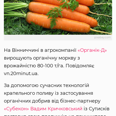
pixabay.com
На Вінниччині в агрокомпанії
«Органік-Д»
вирощують органічну моркву з
врожайністю 80-100 т/га. Повідомляє
vn.20minut.ua.
За допомогою сучасних технологій
крапельного поливу із застосування
органічних добрив від бізнес-партнеру
«Субекон»
Вадим Кричковський
із Сутисків