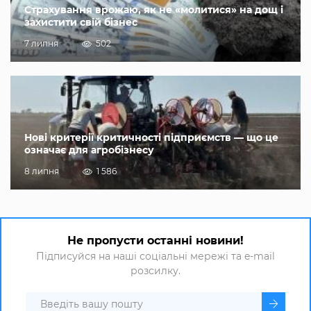
Страхування врожаю, як не «молитися» на дощ і
захистити свій бізнес
7 липня
502
Нові критерії критичності підприємств — що це
означає для агробізнесу
8 липня
1 586
Не пропусти останні новини!
Підписуйся на наші соціальні мережі та e-mail
розсилку.