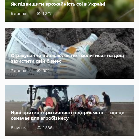
Як підвищити врожайність сої в Україні
6 липня
1 247
Страхування врожаю, як не «молитися» на дощ і
захистити свій бізнес
7 липня
502
Нові критерії критичності підприємств — що це
означає для агробізнесу
8 липня
1 586