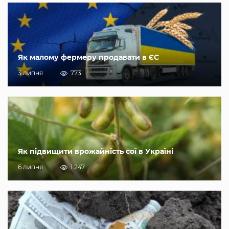
Як малому фермеру продавати в ЄС
3 липня
773
Як підвищити врожайність сої в Україні
6 липня
1 247