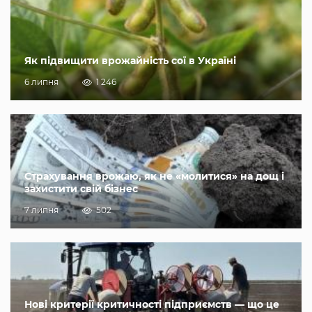
Як підвищити врожайність сої в Україні
6 липня
1 246
Страхування врожаю, як не «молитися» на дощ і
захистити свій бізнес
7 липня
502
Нові критерії критичності підприємств — що це