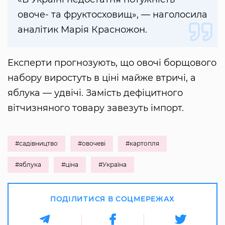
овоче- та фруктосховищ», — наголосила
аналітик Марія Красножон.
Експерти прогнозують, що овочі борщового
набору виростуть в ціні майже втричі, а
яблука — удвічі. Замість дефіцитного
вітчизняного товару завезуть імпорт.
#садівництво
#овочеві
#картопля
#яблука
#ціна
#Україна
ПОДІЛИТИСЯ В СОЦМЕРЕЖАХ