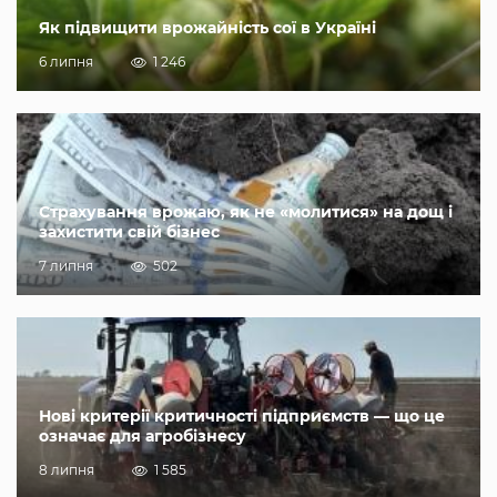
Як підвищити врожайність сої в Україні
6 липня
1 246
Страхування врожаю, як не «молитися» на дощ і
захистити свій бізнес
7 липня
502
Нові критерії критичності підприємств — що це
означає для агробізнесу
8 липня
1 585