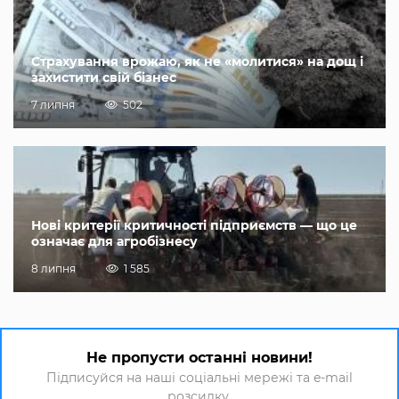
Страхування врожаю, як не «молитися» на дощ і
захистити свій бізнес
7 липня
502
Нові критерії критичності підприємств — що це
означає для агробізнесу
8 липня
1 585
Не пропусти останні новини!
Підписуйся на наші соціальні мережі та e-mail
розсилку.