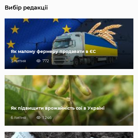
Вибір редакції
Як малому фермеру продавати в ЄС
3 липня
772
Як підвищити врожайність сої в Україні
6 липня
1 246