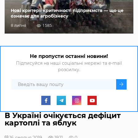
Нові критерії критичності підприємств — що це
означає для агробізнесу
8 липня
1 585
Не пропусти останні новини!
Підписуйся на наші соціальні мережі та e-mail
розсилку.
В Україні очікується дефіцит
картоплі та яблук
16 серпня 2019
1921
0