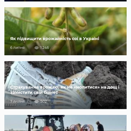
Як підвищити врожайність сої в Україні
6 липня
1 246
Страхування врожаю, як не «молитися» на дощ і
захистити свій бізнес
7 липня
502