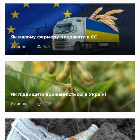
Як малому фермеру продавати в ЄС
3 липня
754
Як підвищити врожайність сої в Україні
6 липня
1 216