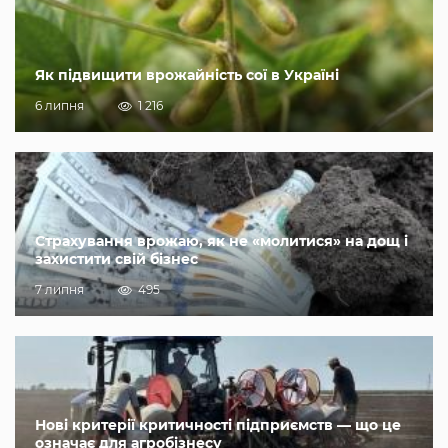
Як підвищити врожайність сої в Україні
6 липня
1 216
Страхування врожаю, як не «молитися» на дощ і
захистити свій бізнес
7 липня
495
Нові критерії критичності підприємств — що це
означає для агробізнесу