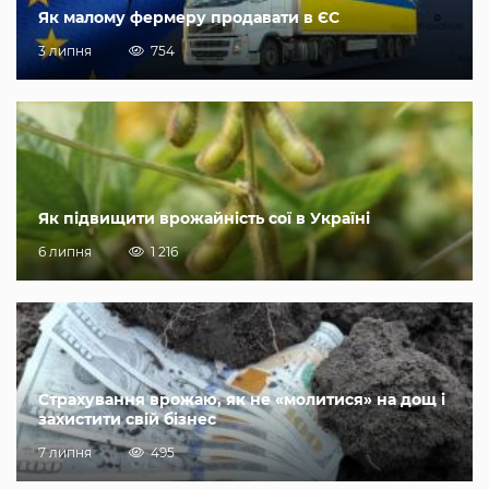
Як малому фермеру продавати в ЄС
3 липня
754
Як підвищити врожайність сої в Україні
6 липня
1 216
Страхування врожаю, як не «молитися» на дощ і
захистити свій бізнес
7 липня
495