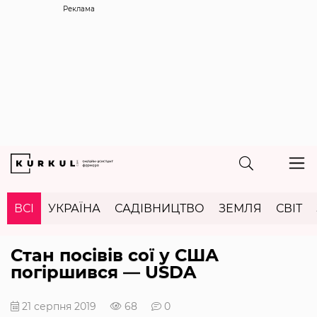
Реклама
ВСІ
УКРАЇНА
САДІВНИЦТВО
ЗЕМЛЯ
СВІТ
Стан посівів сої у США
погіршився — USDA
21 серпня 2019
68
0