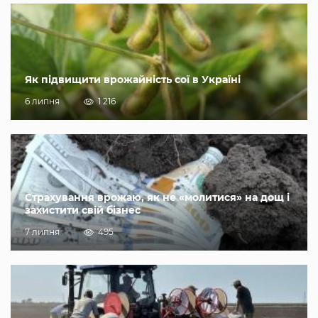
Як підвищити врожайність сої в Україні
6 липня
1 216
Страхування врожаю, як не «молитися» на дощ і
захистити свій бізнес
7 липня
495