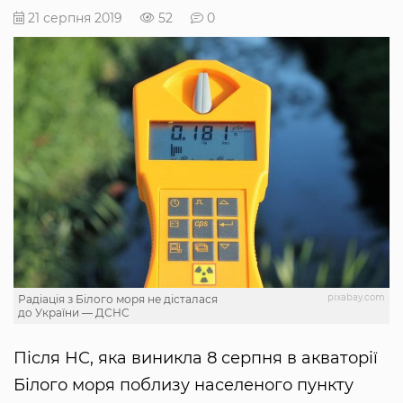
21 серпня 2019
52
0
pixabay.com
Радіація з Білого моря не дісталася
до України — ДСНС
Після НС, яка виникла 8 серпня в акваторії
Білого моря поблизу населеного пункту