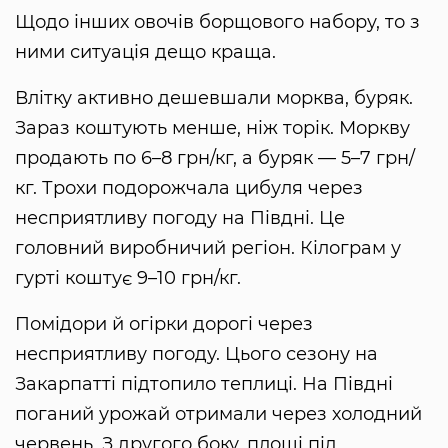
Щодо інших овочів борщового набору, то з
ними ситуація дещо краща.
Влітку активно дешевшали морква, буряк.
Зараз коштують менше, ніж торік. Моркву
продають по 6–8 грн/кг, а буряк — 5–7 грн/
кг. Трохи подорожчала цибуля через
несприятливу погоду на Півдні. Це
головний виробничий регіон. Кілограм у
гурті коштує 9–10 грн/кг.
Помідори й огірки дорогі через
несприятливу погоду. Цього сезону на
Закарпатті підтопило теплиці. На Півдні
поганий урожай отримали через холодний
червень. З другого боку, площі під