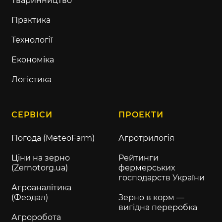
Тваринництво
Практика
Технології
Економіка
Логістика
СЕРВІСИ
ПРОЕКТИ
Погода (MeteoFarm)
Агротрилогія
Ціни на зерно
Рейтинги
(Zernotorg.ua)
фермерських
господарств України
Агроаналітика
(Феодал)
Зерно в корм —
вигідна переробка
Агроробота