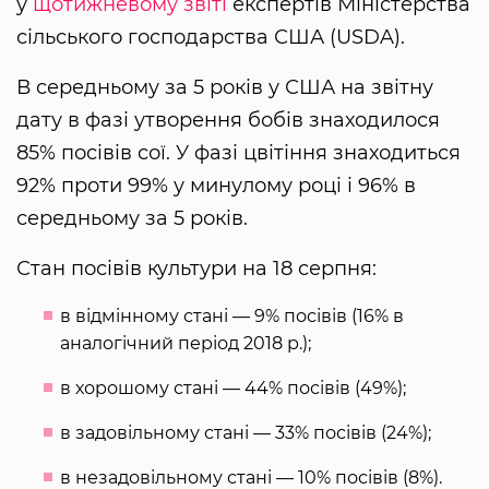
у
щотижневому звіті
експертів Міністерства
сільського господарства США (USDA).
В середньому за 5 років у США на звітну
дату в фазі утворення бобів знаходилося
85% посівів сої. У фазі цвітіння знаходиться
92% проти 99% у минулому році і 96% в
середньому за 5 років.
Стан посівів культури на 18 серпня:
в відмінному стані — 9% посівів (16% в
аналогічний період 2018 р.);
в хорошому стані — 44% посівів (49%);
в задовільному стані — 33% посівів (24%);
в незадовільному стані — 10% посівів (8%).