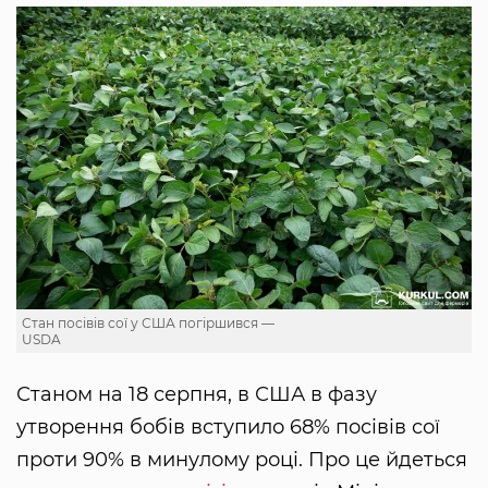
Стан посівів сої у США погіршився —
USDA
Станом на 18 серпня, в США в фазу
утворення бобів вступило 68% посівів сої
проти 90% в минулому році. Про це йдеться