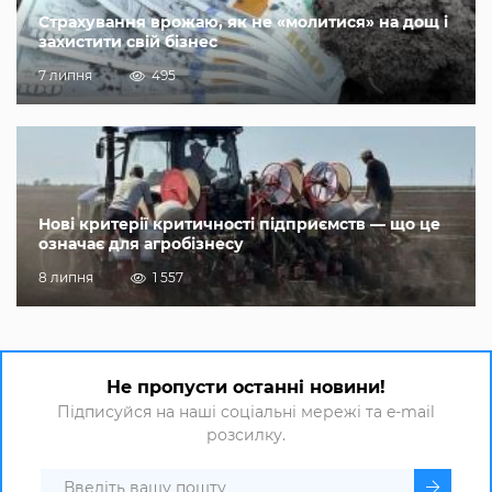
Страхування врожаю, як не «молитися» на дощ і
захистити свій бізнес
7 липня
495
Нові критерії критичності підприємств — що це
означає для агробізнесу
8 липня
1 557
Не пропусти останні новини!
Підписуйся на наші соціальні мережі та e-mail
розсилку.