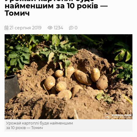
найменшим за 10 років —
Томич
21 серпня 2019
1234
0
Урожай картоплі буде найменшим
за 10 років — Томич