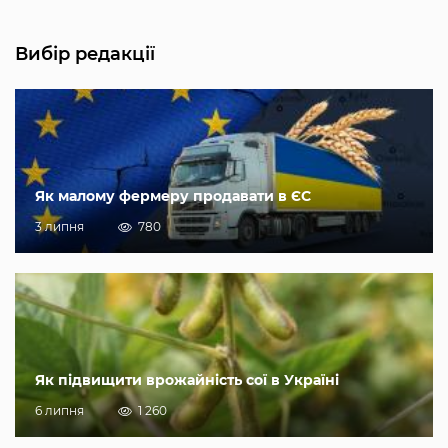
Вибір редакції
Як малому фермеру продавати в ЄС
3 липня
780
Як підвищити врожайність сої в Україні
6 липня
1 260