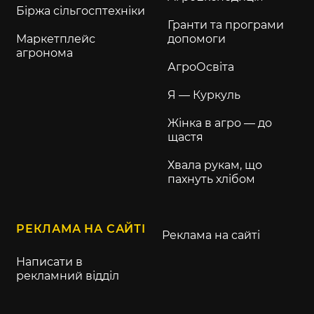
Біржа сільгосптехніки
Гранти та програми
Маркетплейс
допомоги
агронома
АгроОсвіта
Я — Куркуль
Жінка в агро — до
щастя
Хвала рукам, що
пахнуть хлібом
РЕКЛАМА НА САЙТІ
Реклама на сайті
Написати в
рекламний відділ