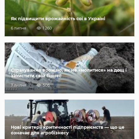
Як підвищити врожайність сої в Україні
6 липня
1 260
Страхування врожаю, як не «молитися» на дощ і
захистити свій бізнес
7 липня
506
Нові критерії критичності підприємств — що це
означає для агробізнесу