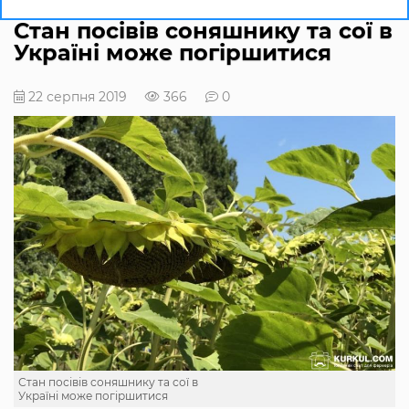
Стан посівів соняшнику та сої в
Україні може погіршитися
22 серпня 2019
366
0
Стан посівів соняшнику та сої в
Україні може погіршитися