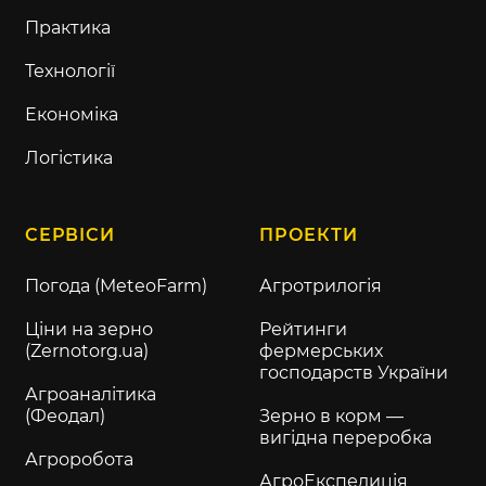
Практика
Технології
Економіка
Логістика
СЕРВІСИ
ПРОЕКТИ
Погода (MeteoFarm)
Агротрилогія
Ціни на зерно
Рейтинги
(Zernotorg.ua)
фермерських
господарств України
Агроаналітика
(Феодал)
Зерно в корм —
вигідна переробка
Агроробота
АгроЕкспедиція