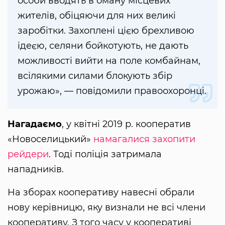
особи вводять в оману місцевих
жителів, обіцяючи для них великі
заробітки. Захоплені цією брехливою
ідеєю, селяни бойкотують, не дають
можливості вийти на поле комбайнам,
всілякими силами блокують збір
урожаю», — повідомили правоохоронці.
Нагадаємо
, у квітні 2019 р. кооператив
«Новоселицький»
намагалися захопити
рейдери
. Тоді поліція затримала
нападників.
На зборах кооперативу навесні обрали
нову керівницю, яку визнали не всі члени
кооперативу. З того часу у кооперативі