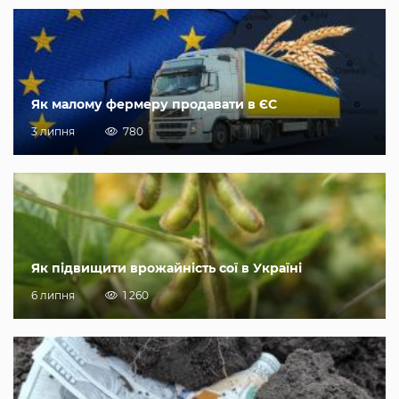
Як малому фермеру продавати в ЄС
3 липня
780
Як підвищити врожайність сої в Україні
6 липня
1 260