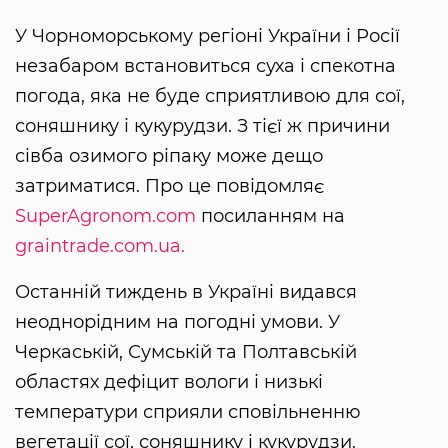
У Чорноморському регіоні України і Росії
незабаром встановиться суха і спекотна
погода, яка не буде сприятливою для сої,
соняшнику і кукурудзи. З тієї ж причини
сівба озимого ріпаку може дещо
затриматися. Про це повідомляє
SuperAgronom.com
посиланням на
graintrade.com.ua.
Останній тиждень в Україні видався
неоднорідним на погодні умови. У
Черкаській, Сумській та Полтавській
областях дефіцит вологи і низькі
температури сприяли сповільненню
вегетації сої, соняшнику і кукурудзи.