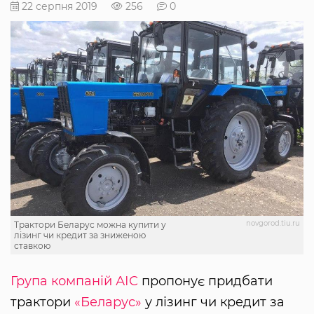
22 серпня 2019
256
0
novgorod.tiu.ru
Трактори Беларус можна купити у
лізинг чи кредит за зниженою
ставкою
Група компаній АІС
пропонує придбати
трактори
«Беларус»
у лізинг чи кредит за