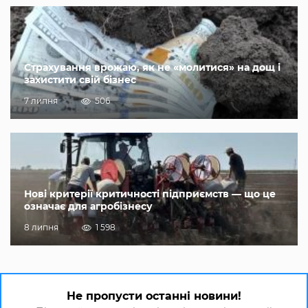
Страхування врожаю, як не «молитися» на дощ і
захистити свій бізнес
7 липня
506
Нові критерії критичності підприємств — що це
означає для агробізнесу
8 липня
1 598
Не пропусти останні новини!