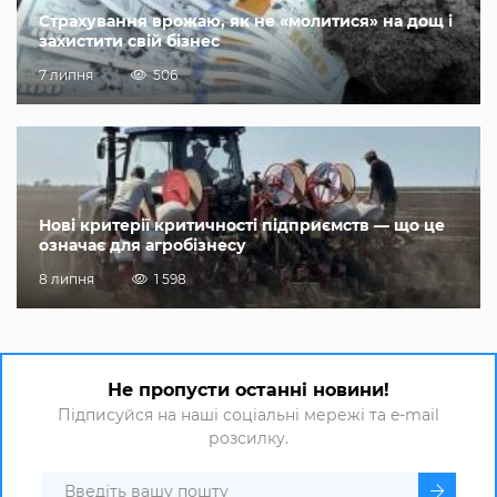
Страхування врожаю, як не «молитися» на дощ і
захистити свій бізнес
7 липня
506
Нові критерії критичності підприємств — що це
означає для агробізнесу
8 липня
1 598
Не пропусти останні новини!
Підписуйся на наші соціальні мережі та e-mail
розсилку.