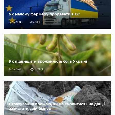
Як малому фермеру продавати в ЄС
3 липня
780
Як підвищити врожайність сої в Україні
6 липня
1 260
Страхування врожаю, як не «молитися» на дощ і
захистити свій бізнес