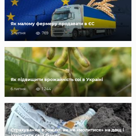
Як малому фермеру продавати в ЄС
3 липня
769
Як підвищити врожайність сої в Україні
6 липня
1 244
Страхування врожаю, як не «молитися» на дощ і
захистити свій бізнес