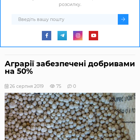
розсилку.
Аграрії забезпечені добривами
на 50%
26 серпня 2019
75
0