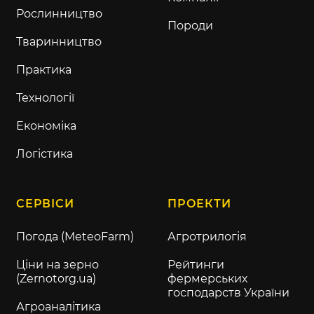
Рослинництво
Породи
Тваринництво
Практика
Технології
Економіка
Логістика
СЕРВІСИ
ПРОЕКТИ
Погода (MeteoFarm)
Агротрилогія
Ціни на зерно
Рейтинги
(Zernotorg.ua)
фермерських
господарств України
Агроаналітика