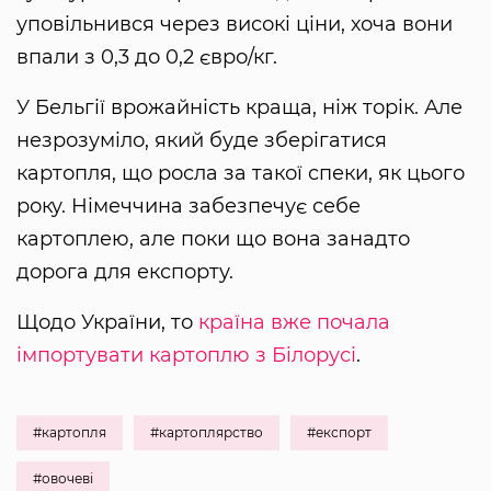
уповільнився через високі ціни, хоча вони
впали з 0,3 до 0,2 євро/кг.
У Бельгії врожайність краща, ніж торік. Але
незрозуміло, який буде зберігатися
картопля, що росла за такої спеки, як цього
року. Німеччина забезпечує себе
картоплею, але поки що вона занадто
дорога для експорту.
Щодо України, то
країна вже почала
імпортувати картоплю з Білорусі
.
#картопля
#картоплярство
#експорт
#овочеві