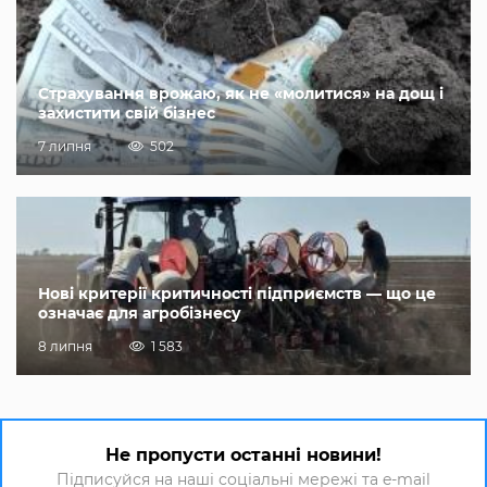
Страхування врожаю, як не «молитися» на дощ і
захистити свій бізнес
7 липня
502
Нові критерії критичності підприємств — що це
означає для агробізнесу
8 липня
1 583
Не пропусти останні новини!
Підписуйся на наші соціальні мережі та e-mail