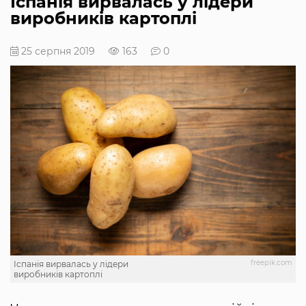
Іспанія вирвалась у лідери
виробників картоплі
25 серпня 2019
163
0
freepik.com
Іспанія вирвалась у лідери
виробників картоплі