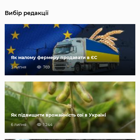
Вибір редакції
Як малому фермеру продавати в ЄС
3 липня
769
Як підвищити врожайність сої в Україні
6 липня
1 244