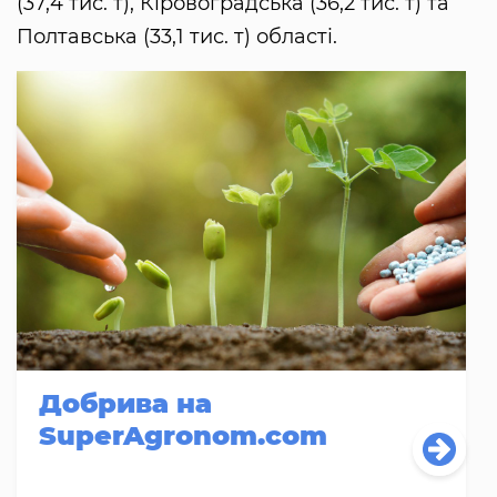
(37,4 тис. т), Кіровоградська (36,2 тис. т) та
Полтавська (33,1 тис. т) області.
Добрива на
SuperAgronom.com