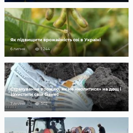
Як підвищити врожайність сої в Україні
6 липня
1 244
Страхування врожаю, як не «молитися» на дощ і
захистити свій бізнес
7 липня
502