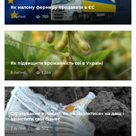
Як малому фермеру продавати в ЄС
3 липня
769
Як підвищити врожайність сої в Україні
6 липня
1 244
Страхування врожаю, як не «молитися» на дощ і
захистити свій бізнес
7 липня
502