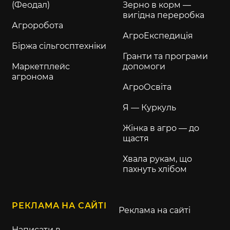
(Феодал)
Зерно в корм —
вигідна переробка
Агроробота
АгроЕкспедиція
Біржа сільгосптехніки
Гранти та програми
Маркетплейс
допомоги
агронома
АгроОсвіта
Я — Куркуль
Жінка в агро — до
щастя
Хвала рукам, що
пахнуть хлібом
РЕКЛАМА НА САЙТІ
Реклама на сайті
Написати в