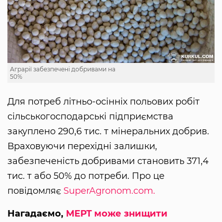
Аграрії забезпечені добривами на
50%
Для потреб літньо-осінніх польових робіт
сільськогосподарські підприємства
закуплено 290,6 тис. т мінеральних добрив.
Враховуючи перехідні залишки,
забезпеченість добривами становить 371,4
тис. т або 50% до потреби. Про це
повідомляє
SuperAgronom.com.
Нагадаємо,
МЕРТ може знищити