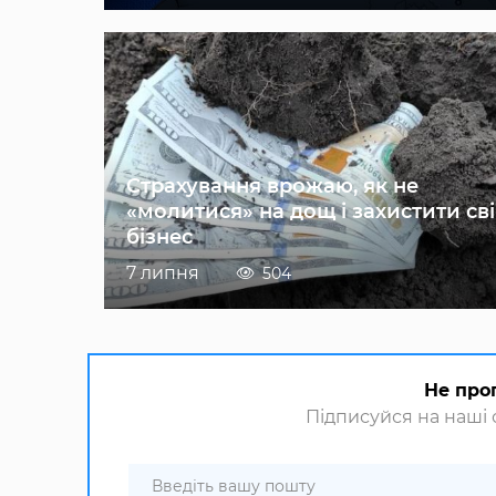
Страхування врожаю, як не
«молитися» на дощ і захистити св
бізнес
7 липня
504
Не про
Підписуйся на наші с