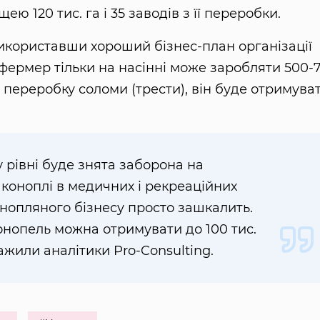
ю 120 тис. га і 35 заводів з її переробки.
 використавши хороший бізнес-план організації
фермер тільки на насінні може заробляти 500-
 переробку соломи (трести), він буде отримува
 рівні буде знята заборона на
коноплі в медичних і рекреаційних
конопляного бізнесу просто зашкалить.
конопель можна отримувати до 100 тис.
ажили аналітики Pro-Consulting.