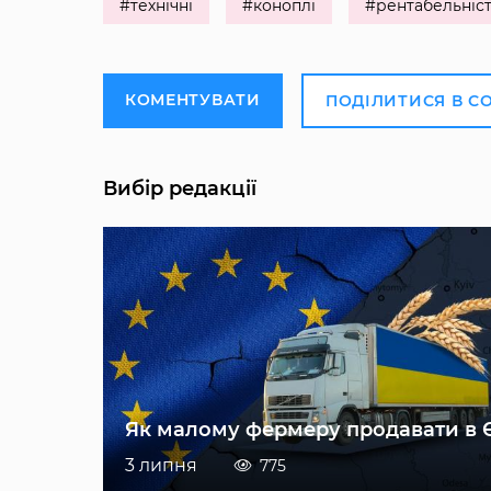
#технічні
#коноплі
#рентабельніс
КОМЕНТУВАТИ
ПОДІЛИТИСЯ В С
Вибір редакції
Як малому фермеру продавати в 
3 липня
775