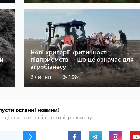
Нові критерії критичності
ій
підприємств — що це означає для
агробізнесу
8 липня
1 594
пусти останні новини!
оціальні мережі та e-mail розсилку.