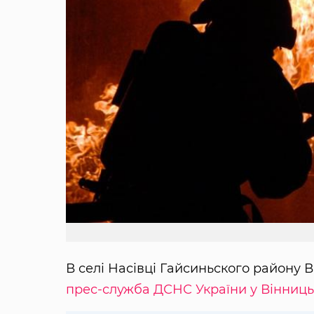
В селі Насівці Гайсиньского району 
прес-служба ДСНС України у Вінницьк