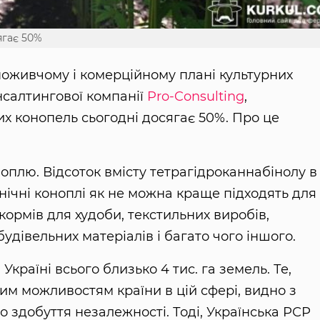
ягає 50%
поживчому і комерційному плані культурних
нсалтингової компанії
Pro-Consulting
,
х конопель сьогодні досягає 50%. Про це
оплю. Відсоток вмісту тетрагідроканнабінолу в
нічні коноплі як не можна краще підходять для
кормів для худоби, текстильних виробів,
удівельних матеріалів і багато чого іншого.
Україні всього близько 4 тис. га земель. Те,
ним можливостям країни в цій сфері, видно з
о здобуття незалежності. Тоді, Українська РСР