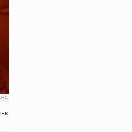
СНС
ляє