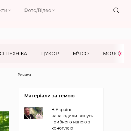
кти
Фото/Відео
›
СПТЕХНІКА
ЦУКОР
М’ЯСО
МОЛОКО
Реклама
Матеріали за темою
В Україні
налагодили випуск
грибного напою з
коноплею