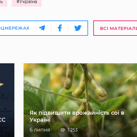
ть
#Україна
ОЦМЕРЕЖАХ
ВСІ МАТЕРІАЛ
Як підвищити врожайність сої в
ЄС
Україні
6 липня
1 253