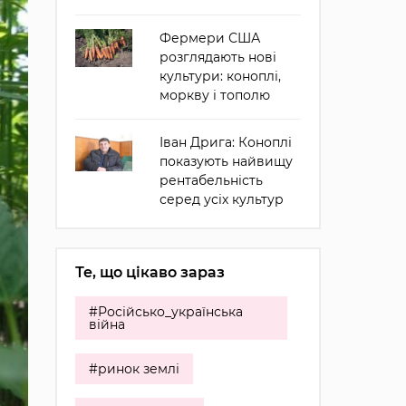
Фермери США
розглядають нові
культури: коноплі,
моркву і тополю
Іван Дрига: Коноплі
показують найвищу
рентабельність
серед усіх культур
Те, що цікаво зараз
#Російсько_українська
війна
#ринок землі