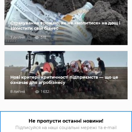
Страхування врожаю, як не «молитися» на дощ і
захистити свій бізнес
7 липня
518
Нові критерії критичності підприємств — що це
означає для агробізнесу
8 липня
1 632
Не пропусти останні новини!
Підписуйся на наші соціальні мережі та e-mail