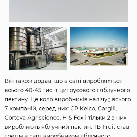
Він також додав, що в світі виробляється
всього 40-45 тис. т цитрусового і яблучного
пектину. Це коло виробників налічує всього
7 компаній, серед них: CP Kelco, Cargill,
Corteva Agriscience, H & Fox і тільки 2 з них
виробляють яблучний пектин. TB Fruit став
третім в світі виробником яблучного