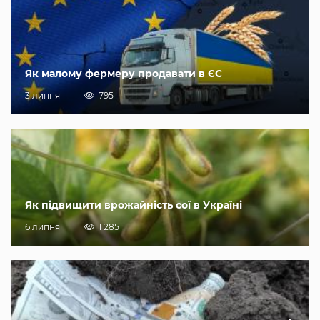
Як малому фермеру продавати в ЄС
3 липня
795
Як підвищити врожайність сої в Україні
6 липня
1 285