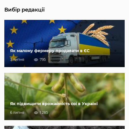
Вибір редакції
Як малому фермеру продавати в ЄС
3 липня
795
Як підвищити врожайність сої в Україні
6 липня
1 285