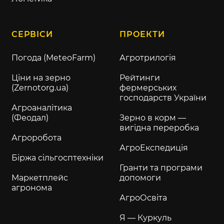
СЕРВІСИ
ПРОЕКТИ
Погода (MeteoFarm)
Агротрилогія
Ціни на зерно
Рейтинги
(Zernotorg.ua)
фермерських
господарств України
Агроаналітика
(Феодал)
Зерно в корм —
вигідна переробка
Агроробота
АгроЕкспедиція
Біржа сільгосптехніки
Гранти та програми
Маркетплейс
допомоги
агронома
АгроОсвіта
Я — Куркуль