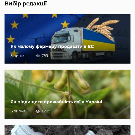
Вибір редакції
Як малому фермеру продавати в ЄС
3 липня
795
Як підвищити врожайність сої в Україні
6 липня
1 285