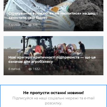
Страхування врожаю, як не «молитися» на дощ і
захистити свій бізнес
7 липня
518
Нові критерії критичності підприємств — що це
означає для агробізнесу
8 липня
1 632
Не пропусти останні новини!
Підписуйся на наші соціальні мережі та e-mail
розсилку.