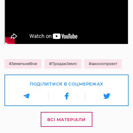
#ЗемельнеВіче
#ПродажЗемлі
#законопроект
ПОДІЛИТИСЯ В СОЦМЕРЕЖАХ
ВСІ МАТЕРІАЛИ