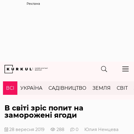
Реклама
ВСІ
УКРАЇНА
САДІВНИЦТВО
ЗЕМЛЯ
СВІТ
В світі зріс попит на
заморожені ягоди
28 вересня 2019
288
0
Юлия Немцева