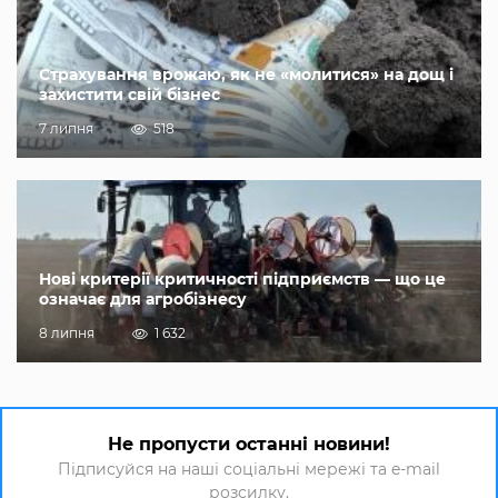
Страхування врожаю, як не «молитися» на дощ і
захистити свій бізнес
7 липня
518
Нові критерії критичності підприємств — що це
означає для агробізнесу
8 липня
1 632
Не пропусти останні новини!
Підписуйся на наші соціальні мережі та e-mail
розсилку.