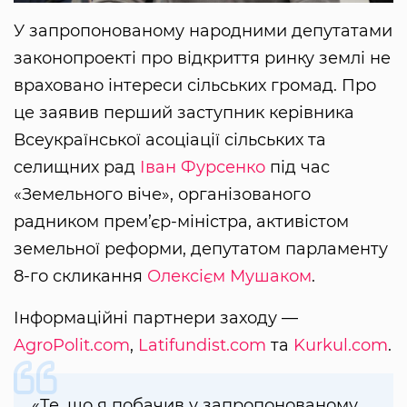
У запропонованому народними депутатами
законопроекті про відкриття ринку землі не
враховано інтереси сільських громад. Про
це заявив перший заступник керівника
Всеукраїнської асоціації сільських та
селищних рад
Іван Фурсенко
під час
«Земельного віче», організованого
радником прем’єр-міністра, активістом
земельної реформи, депутатом парламенту
8-го скликання
Олексієм Мушаком
.
Інформаційні партнери заходу —
AgroPolit.com
,
Latifundist.com
та
Kurkul.com
.
«Те, що я побачив у запропонованому