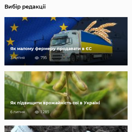
Вибір редакції
Як малому фермеру продавати в ЄС
3 липня
795
Як підвищити врожайність сої в Україні
6 липня
1 285