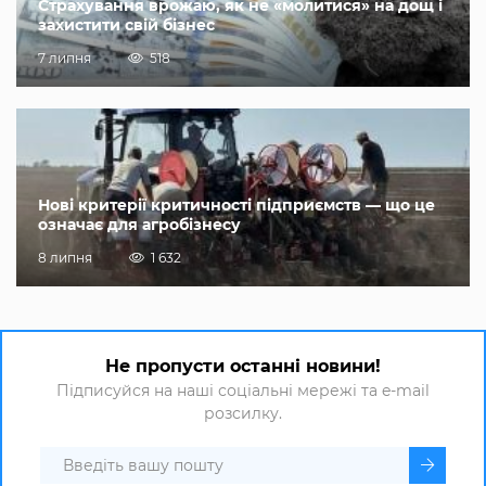
Страхування врожаю, як не «молитися» на дощ і
захистити свій бізнес
7 липня
518
Нові критерії критичності підприємств — що це
означає для агробізнесу
8 липня
1 632
Не пропусти останні новини!
Підписуйся на наші соціальні мережі та e-mail
розсилку.