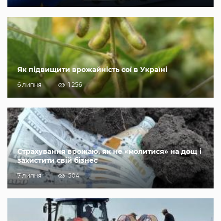
Як підвищити врожайність сої в Україні
6 липня
1 256
Страхування врожаю, як не «молитися» на дощ і
захистити свій бізнес
7 липня
504