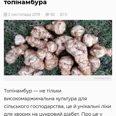
топінамбура
2 листопада 2019
82
0
pixabay.com
Топінамбур — не тільки
високомаржинальна культура для
сільського господарства, це й унікальні ліки
для хворих на цукровий діабет. Про це у