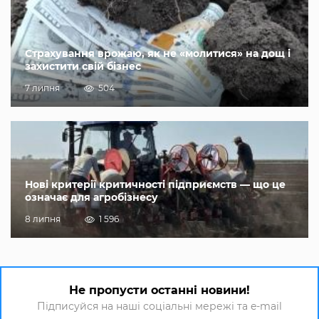
Страхування врожаю, як не «молитися» на дощ і
захистити свій бізнес
7 липня
504
Нові критерії критичності підприємств — що це
означає для агробізнесу
8 липня
1 596
Не пропусти останні новини!
Підписуйся на наші соціальні мережі та e-mail