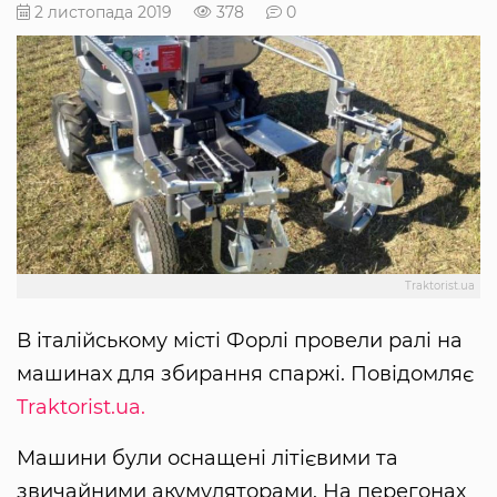
2 листопада 2019
378
0
Traktorist.ua
В італійському місті Форлі провели ралі на
машинах для збирання спаржі. Повідомляє
Traktorist.ua.
Машини були оснащені літієвими та
звичайними акумуляторами. На перегонах