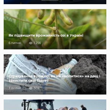
Як підвищити врожайність сої в Україні
6 липня
1 256
Страхування врожаю, як не «молитися» на дощ і
захистити свій бізнес
7 липня
504