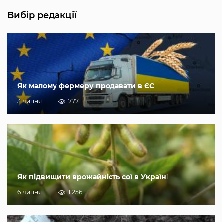
Вибір редакції
Як малому фермеру продавати в ЄС
3 липня
777
Як підвищити врожайність сої в Україні
6 липня
1 256