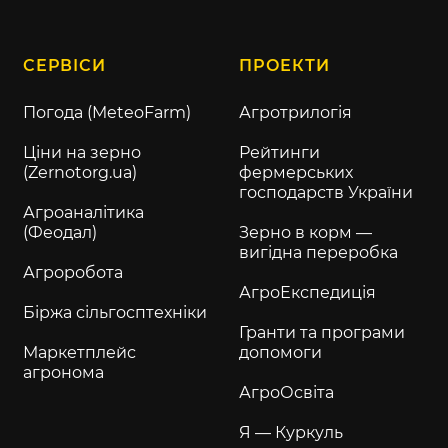
СЕРВІСИ
ПРОЕКТИ
Погода (MeteoFarm)
Агротрилогія
Ціни на зерно
Рейтинги
(Zernotorg.ua)
фермерських
господарств України
Агроаналітика
(Феодал)
Зерно в корм —
вигідна переробка
Агроробота
АгроЕкспедиція
Біржа сільгосптехніки
Гранти та програми
Маркетплейс
допомоги
агронома
АгроОсвіта
Я — Куркуль