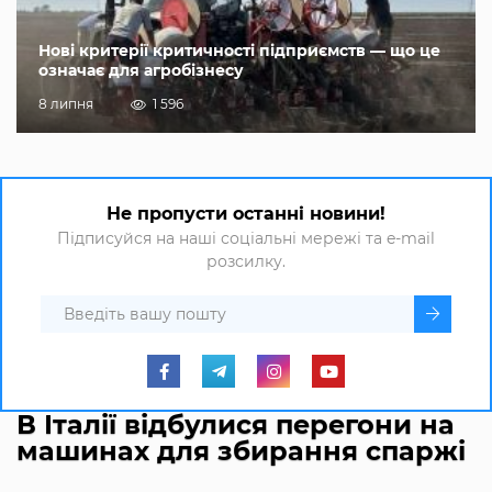
Нові критерії критичності підприємств — що це
означає для агробізнесу
8 липня
1 596
Не пропусти останні новини!
Підписуйся на наші соціальні мережі та e-mail
розсилку.
В Італії відбулися перегони на
машинах для збирання спаржі