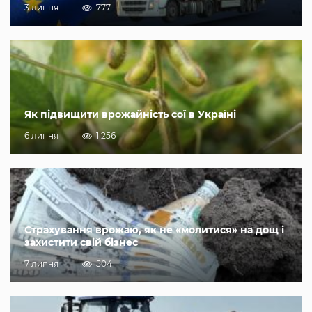
3 липня
777
Як підвищити врожайність сої в Україні
6 липня
1 256
Страхування врожаю, як не «молитися» на дощ і
захистити свій бізнес
7 липня
504