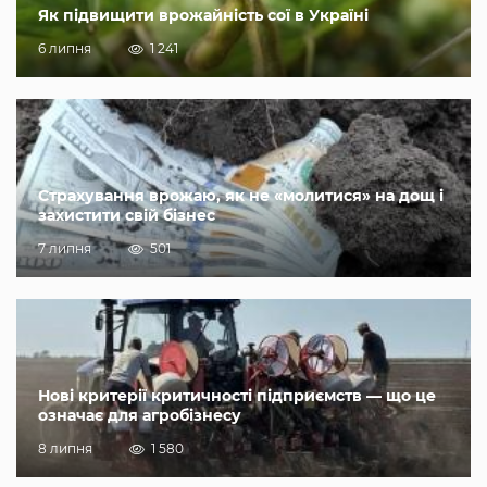
Як підвищити врожайність сої в Україні
6 липня
1 241
Страхування врожаю, як не «молитися» на дощ і
захистити свій бізнес
7 липня
501
Нові критерії критичності підприємств — що це
означає для агробізнесу
8 липня
1 580