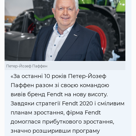
Петер-Йозеф Паффен
«За останні 10 років Петер-Йозеф
Паффен разом зі своєю командою
вивів бренд Fendt на нову висоту.
Завдяки стратегії Fendt 2020 і сміливим
планам зростання, фірма Fendt
домоглася прибуткового зростання,
значно розширивши програму