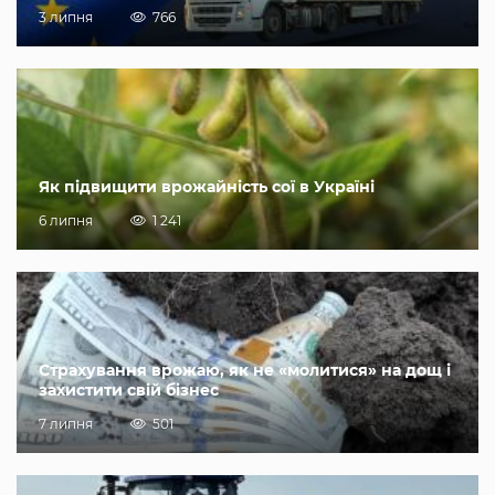
3 липня
766
Як підвищити врожайність сої в Україні
6 липня
1 241
Страхування врожаю, як не «молитися» на дощ і
захистити свій бізнес
7 липня
501