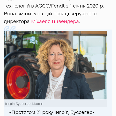
технологій в AGCO/Fendt з 1 січня 2020 р.
Вона змінить на цій посаді керуючого
директора
Міхаеля Гшвендера
.
Інгрід Буссегер-Мартін
«Протягом 21 року Інгрід Буссегер-