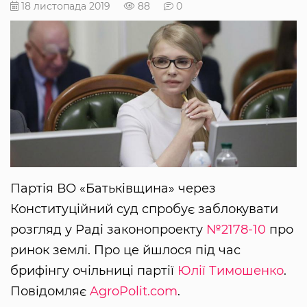
18 листопада 2019
88
0
Партія ВО «Батьківщина» через
Конституційний суд спробує заблокувати
розгляд у Раді законопроекту
№2178-10
про
ринок землі. Про це йшлося під час
брифінгу очільниці партії
Юлії Тимошенко
.
Повідомляє
AgroPolit.com
.