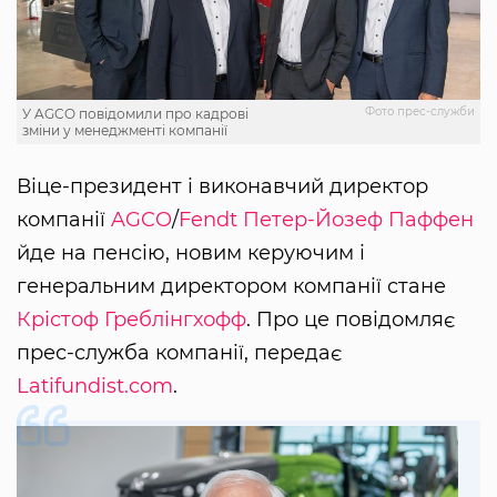
Фото прес-служби
У AGCO повідомили про кадрові
зміни у менеджменті компанії
Віце-президент і виконавчий директор
компанії
AGCO
/
Fendt
Петер-Йозеф Паффен
йде на пенсію, новим керуючим і
генеральним директором компанії стане
Крістоф Греблінгхофф
. Про це повідомляє
прес-служба компанії, передає
Latifundist.com
.