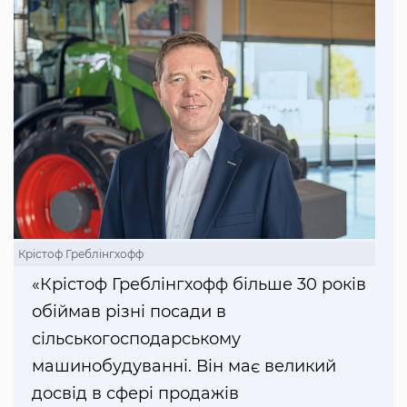
Крістоф Греблінгхофф
«Крістоф Греблінгхофф більше 30 років
обіймав різні посади в
сільськогосподарському
машинобудуванні. Він має великий
досвід в сфері продажів