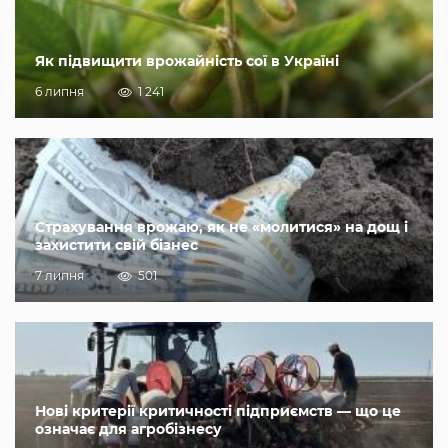
Як підвищити врожайність сої в Україні
6 липня
1 241
Страхування врожаю, як не «молитися» на дощ і
захистити свій бізнес
7 липня
501
Нові критерії критичності підприємств — що це
означає для агробізнесу