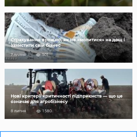
Страхування врожаю, як не «молитися» на дощ і
захистити свій бізнес
7 липня
501
Нові критерії критичності підприємств — що це
означає для агробізнесу
8 липня
1 580