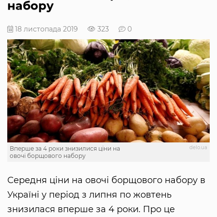
набору
18 листопада 2019
323
0
delo.ua
Вперше за 4 роки знизилися ціни на
овочі борщового набору
Середня ціни на овочі борщового набору в
Україні у період з липня по жовтень
знизилася вперше за 4 роки. Про це