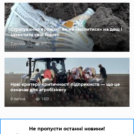
Страхування врожаю, як не «молитися» на дощ і
захистити свій бізнес
7 липня
517
Нові критерії критичності підприємств — що це
означає для агробізнесу
8 липня
1 631
Не пропусти останні новини!