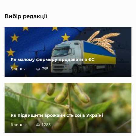
Вибір редакції
Як малому фермеру продавати в ЄС
3 липня
795
Як підвищити врожайність сої в Україні
6 липня
1 283