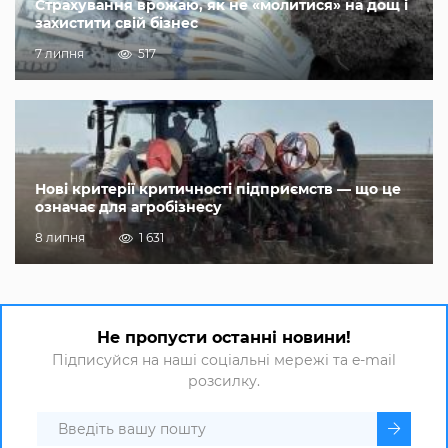
Страхування врожаю, як не «молитися» на дощ і
захистити свій бізнес
7 липня
517
Нові критерії критичності підприємств — що це
означає для агробізнесу
8 липня
1 631
Не пропусти останні новини!
Підписуйся на наші соціальні мережі та e-mail
розсилку.