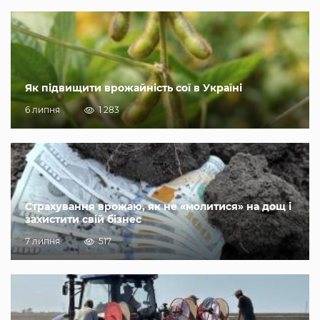
Як підвищити врожайність сої в Україні
6 липня
1 283
Страхування врожаю, як не «молитися» на дощ і
захистити свій бізнес
7 липня
517