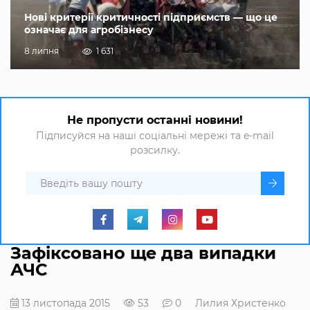
Нові критерії критичності підприємств — що це
означає для агробізнесу
8 липня
1 631
Не пропусти останні новини!
Підписуйся на наші соціальні мережі та e-mail
розсилку.
Зафіксовано ще два випадки
АЧС
13 листопада 2015
53
0
Лилия Христенко