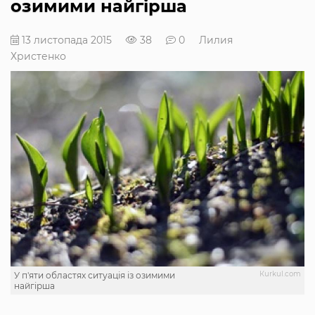
озимими найгірша
13 листопада 2015
38
0
Лилия
Христенко
Кurkul.com
У п'яти областях ситуація із озимими
найгірша