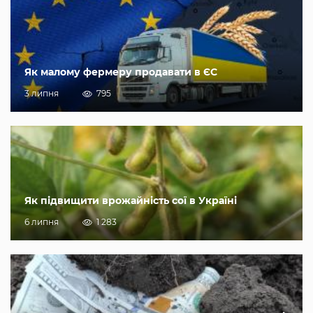
Як малому фермеру продавати в ЄС
3 липня
795
Як підвищити врожайність сої в Україні
6 липня
1 283