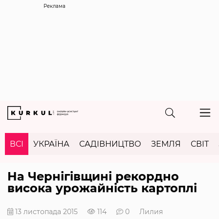
Реклама
ВСІ
УКРАЇНА
САДІВНИЦТВО
ЗЕМЛЯ
СВІТ
На Чернігівщині рекордно
висока урожайність картоплі
13 листопада 2015
114
0
Лилия