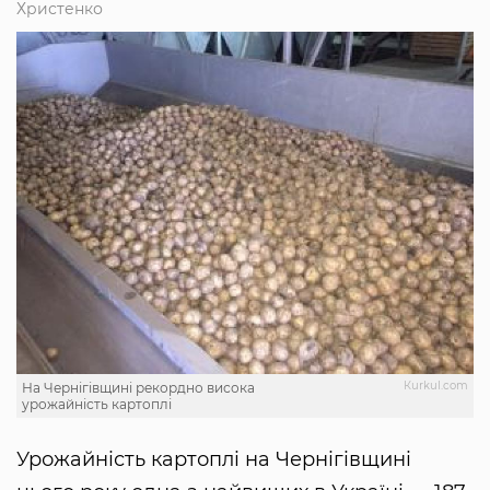
Христенко
Кurkul.com
На Чернігівщині рекордно висока
урожайність картоплі
Урожайність картоплі на Чернігівщині