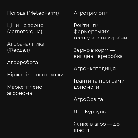
Погода (MeteoFarm)
Агротрилогія
Ціни на зерно
Рейтинги
(Zernotorg.ua)
фермерських
господарств України
Агроаналітика
(Феодал)
Зерно в корм —
вигідна переробка
Агроробота
АгроЕкспедиція
Біржа сільгосптехніки
Гранти та програми
Маркетплейс
допомоги
агронома
АгроОсвіта
Я — Куркуль
Жінка в агро — до
щастя