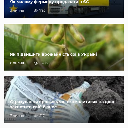
Як малому фермеру продавати в ЄС
3 липня
795
Як підвищити врожайність сої в Україні
6 липня
1 283
Страхування врожаю, як не «молитися» на дощ і
захистити свій бізнес
7 липня
517