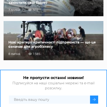
захистити свій бізнес
7 липня
502
Нові критерії критичності підприємств — що це
означає для агробізнесу
8 липня
1 585
Не пропусти останні новини!
Підписуйся на наші соціальні мережі та e-mail
розсилку.