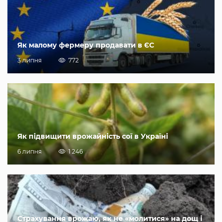
Як малому фермеру продавати в ЄС
3 липня
772
Як підвищити врожайність сої в Україні
6 липня
1 246
Страхування врожаю, як не «молитися» на дощ і