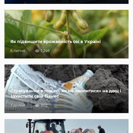
Як підвищити врожайність сої в Україні
6 липня
1 246
Страхування врожаю, як не «молитися» на дощ і
захистити свій бізнес
7 липня
502