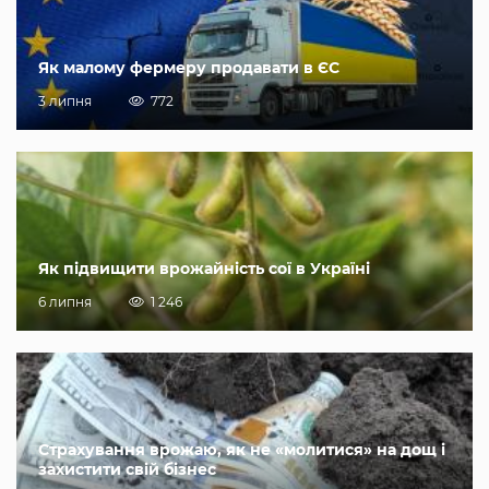
Як малому фермеру продавати в ЄС
3 липня
772
Як підвищити врожайність сої в Україні
6 липня
1 246
Страхування врожаю, як не «молитися» на дощ і
захистити свій бізнес