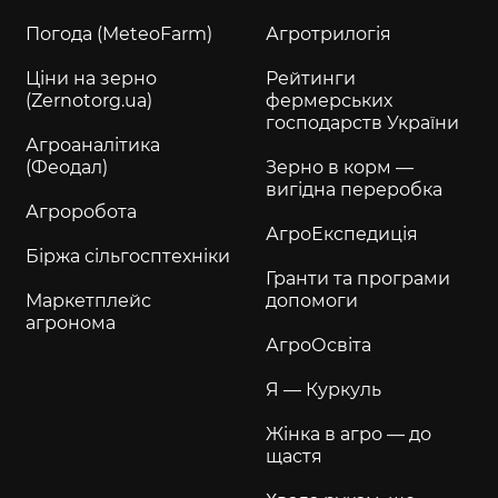
Погода (MeteoFarm)
Агротрилогія
Ціни на зерно
Рейтинги
(Zernotorg.ua)
фермерських
господарств України
Агроаналітика
(Феодал)
Зерно в корм —
вигідна переробка
Агроробота
АгроЕкспедиція
Біржа сільгосптехніки
Гранти та програми
Маркетплейс
допомоги
агронома
АгроОсвіта
Я — Куркуль
Жінка в агро — до
щастя