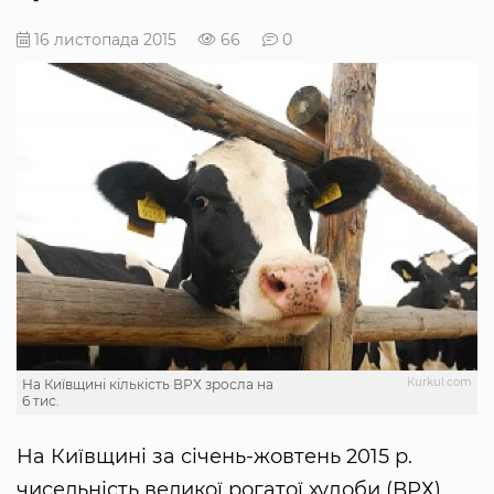
16 листопада 2015
66
0
Кurkul.com
На Київщині кількість ВРХ зросла на
6 тис.
На Київщині за січень-жовтень 2015 р.
чисельність великої рогатої худоби (ВРХ)