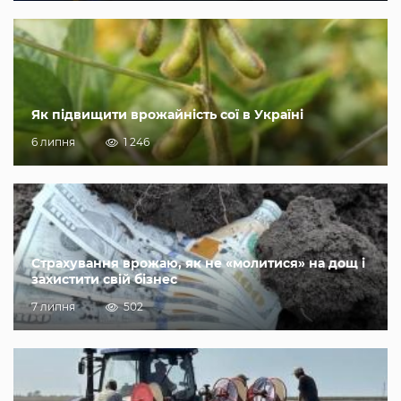
Як підвищити врожайність сої в Україні
6 липня
1 246
Страхування врожаю, як не «молитися» на дощ і
захистити свій бізнес
7 липня
502