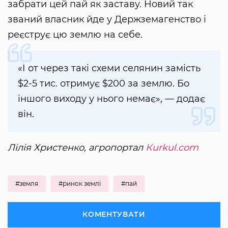
забрати цей пай як заставу. Новий так
званий власник йде у Держземагенство і
реєструє цю землю на себе.
«І от через такі схеми селянин замість
$2-5 тис. отримує $200 за землю. Бо
іншого виходу у нього немає», — додає
він.
Лілія Христенко, агропортал
Кurkul.com
#земля
#ринок землі
#пай
КОМЕНТУВАТИ