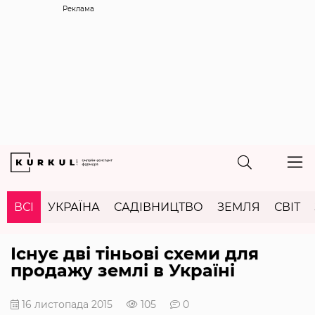
Реклама
ВСІ
УКРАЇНА
САДІВНИЦТВО
ЗЕМЛЯ
СВІТ
Існує дві тіньові схеми для
продажу землі в Україні
16 листопада 2015
105
0