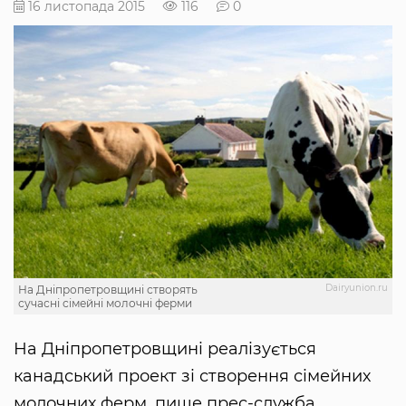
16 листопада 2015
116
0
Dairyunion.ru
На Дніпропетровщині створять
сучасні сімейні молочні ферми
На Дніпропетровщині реалізується
канадський проект зі створення сімейних
молочних ферм, пише прес-служба