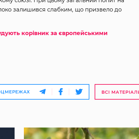
кому союзі. При цьому загальний попит на
локо залишився слабким, що призвело до
дують корівник за європейськими
ОЦМЕРЕЖАХ
ВСІ МАТЕРІАЛ