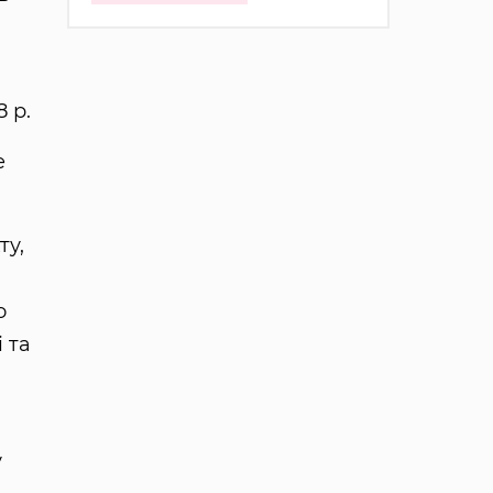
 р.
е
ту,
о
 та
у