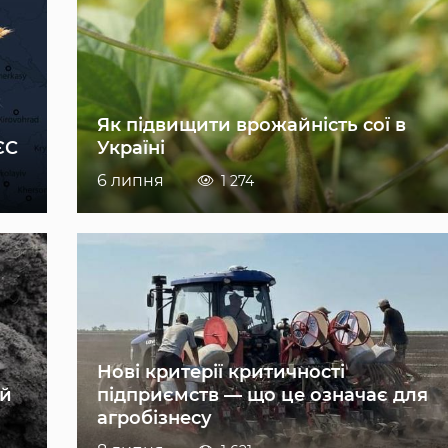
Як підвищити врожайність сої в
ЄС
Україні
6 липня
1 274
Нові критерії критичності
ій
підприємств — що це означає для
агробізнесу