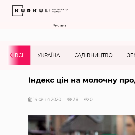
Реклама
‹
ВСІ
УКРАЇНА
САДІВНИЦТВО
ЗЕ
Індекс цін на молочну пр
14 січня 2020
38
0