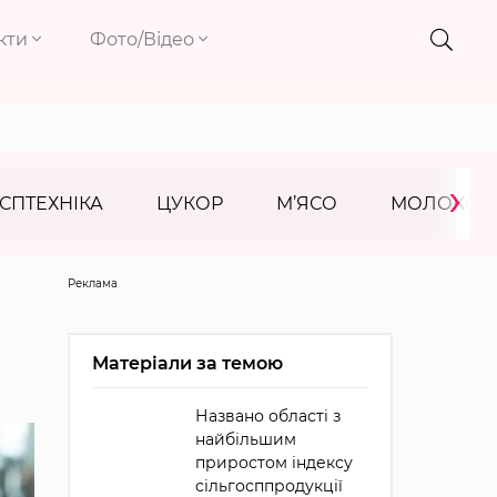
кти
Фото/Відео
›
СПТЕХНІКА
ЦУКОР
М’ЯСО
МОЛОКО
Реклама
Матеріали за темою
Названо області з
найбільшим
приростом індексу
сільгосппродукції