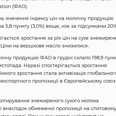
ation (ФАО).
днє значення Індексу цін на молочну продукцію
 5,8 пункту (3,0%) вище, ніж за підсумками 2018
ігається зростання за рік цін на сухе знежирен
. Ціни на вершкове масло знизилися.
очну продукцію ФАО в грудні склало 198,9 пунк
листопада. Наразі спостерігається зростання
імкого зростання стала активізація глобальног
 експортного пропозиції в Європейському союзі
 котирування знежиреного сухого молока
і внаслідок обмеженої пропозиції на спотовом