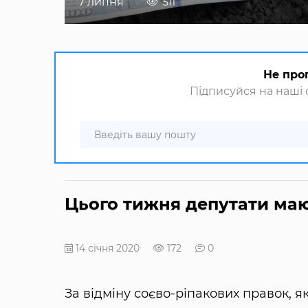
7 липня
511
Не про
Підписуйся на наші с
Цього тижня депутати маю
14 січня 2020
172
0
За відміну соєво-ріпакових правок, 