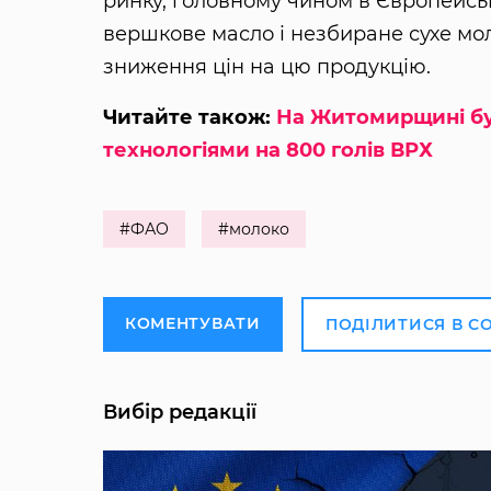
ринку, головному чином в Європейсь
вершкове масло і незбиране сухе мо
зниження цін на цю продукцію.
Читайте також:
На Житомирщині бу
технологіями на 800 голів ВРХ
#ФАО
#молоко
КОМЕНТУВАТИ
ПОДІЛИТИСЯ В С
Вибір редакції