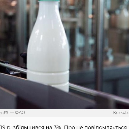
на 3% — ФАО
Kurkul
19 р. збільшився на 3%. Про це повідомляється 