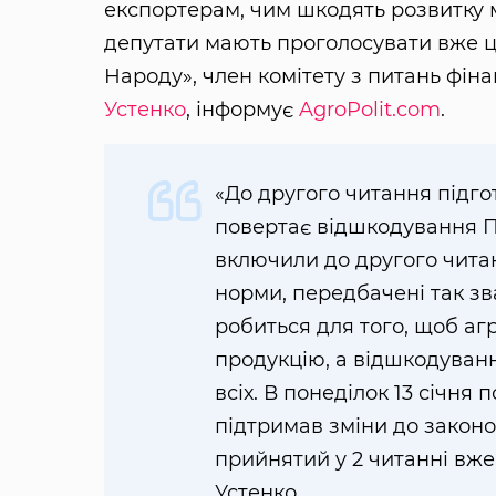
експортерам, чим шкодять розвитку ма
депутати мають проголосувати вже ць
Народу», член комітету з питань фіна
Устенко
, інформує
AgroPolit.com
.
«До другого читання підг
повертає відшкодування П
включили до другого читан
норми, передбачені так з
робиться для того, щоб аг
продукцію, а відшкодува
всіх. В понеділок 13 січня
підтримав зміни до законо
прийнятий у 2 читанні вже
Устенко.