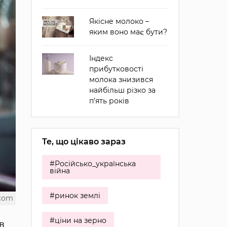
Якісне молоко –
яким воно має бути?
Індекс
прибутковості
молока знизився
найбільш різко за
п’ять років
Те, що цікаво зараз
#Російсько_українська
війна
#ринок землі
.com
#ціни на зерно
в