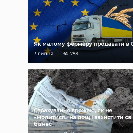
Як малому фермеру продавати в 
3 липня
788
Страхування врожаю, як не
«молитися» на дощ і захистити св
бізнес