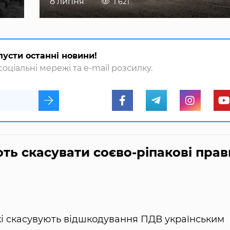
8 липня
1 621
пусти останні новини!
оціальні мережі та e-mail розсилку.
ть скасувати соєво-ріпакові прав
які скасувують відшкодування ПДВ українським