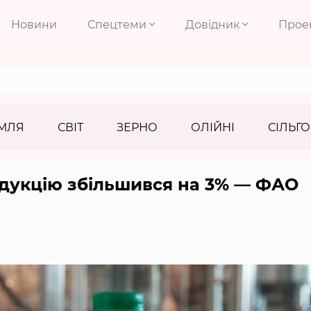
Новини
Спецтеми
Довідник
Прое
МЛЯ
СВІТ
ЗЕРНО
ОЛІЙНІ
СІЛЬГО
одукцію збільшився на 3% — ФАО