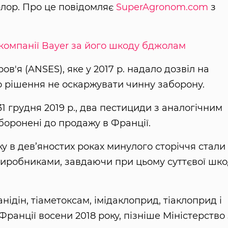
флор. Про це повідомляє
SuperAgronom.com
з
компанії Bayer за його шкоду бджолам
в'я (ANSES), яке у 2017 р. надало дозвіл на
о рішення не оскаржувати чинну заборону.
31 грудня 2019 р., два пестициди з аналогічним
боронені до продажу в Франції.
ку в дев’яностих роках минулого сторіччя стали
виробниками, завдаючи при цьому суттєвої шк
анідін, тіаметоксам, імідаклоприд, тіаклоприд і
ранції восени 2018 року, пізніше Міністерство 