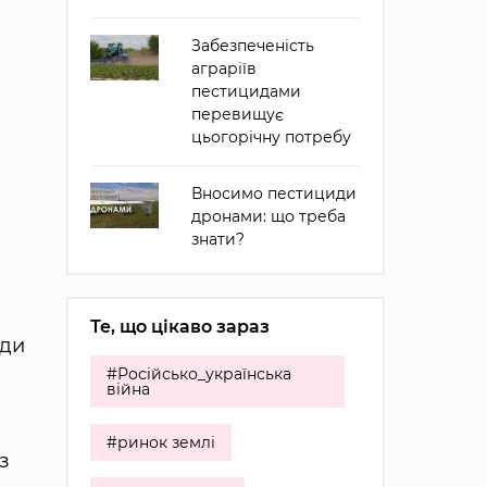
Забезпеченість
аграріїв
пестицидами
перевищує
цьогорічну потребу
Вносимо пестициди
дронами: що треба
знати?
Те, що цікаво зараз
оди
#Російсько_українська
війна
#ринок землі
з