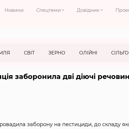
Новини
Спецтеми
Довідник
Прое
МЛЯ
СВІТ
ЗЕРНО
ОЛІЙНІ
СІЛЬГО
ція заборонила дві діючі речови
ровадила заборону на пестициди, до складу як