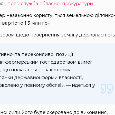
ляє
прес-служба обласної прокуратури
.
ер незаконно користується земельною ділянко
вартістю 1,3 млн грн.
озовом щодо повернення землі у держвласність
тивної та переконливої позиції
я фермерським господарством вимог
, що полягало у незаконному
лянки державної форми власності,
оволено у повному обсязі», — йдеться у
ної сили його буде скеровано до виконання.