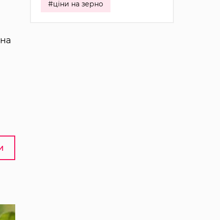
#ціни на зерно
 на
И