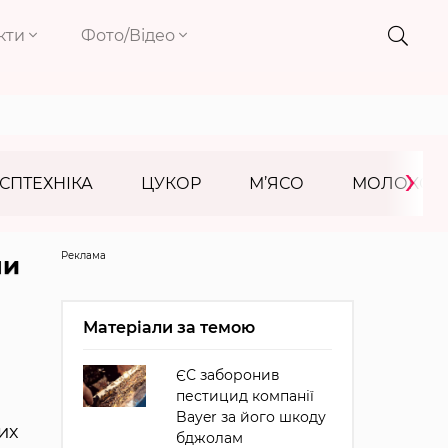
кти
Фото/Відео
›
СПТЕХНІКА
ЦУКОР
М’ЯСО
МОЛОКО
Реклама
ни
Матеріали за темою
ЄС заборонив
пестицид компанії
Bayer за його шкоду
их
бджолам