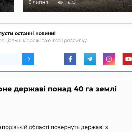
8 липня
1 620
пусти останні новини!
оціальні мережі та e-mail розсилку.
не державі понад 40 га землі
апорізькій області повернуть державі з