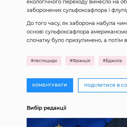
екологічного переходу винесло на о
заборонених сульфоксафлора і флупі
До того часу, як заборона набула чин
основі сульфоксафлора американсько
спочатку було призупинено, а потім 
#пестициди
#Франція
#Бджола
КОМЕНТУВАТИ
ПОДІЛИТИСЯ В С
Вибір редакції