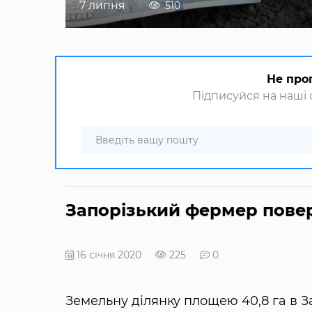
7 липня
510
Не про
Підписуйся на наші с
Запорізький фермер повер
16 січня 2020
225
0
Земельну ділянку площею 40,8 га в З