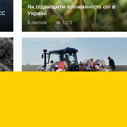
Як підвищити врожайність сої в
ЄС
Україні
6 липня
1 273
Нові критерії критичності
ій
підприємств — що це означає для
агробізнесу
8 липня
1 620