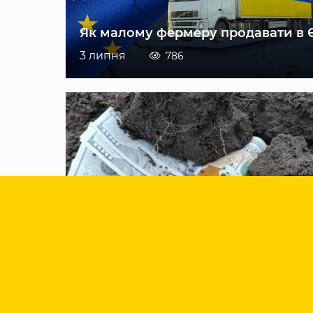
Як малому фермеру продавати в 
3 липня
786
Страхування врожаю, як не
«молитися» на дощ і захистити св
бізнес
7 липня
510