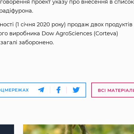
бговорення проект указу про внесення в список
радіфурона.
ності (1 січня 2020 року) продаж двох продуктів
го виробника Dow AgroSciences (Corteva)
взагалі заборонено.
ОЦМЕРЕЖАХ
ВСІ МАТЕРІАЛ