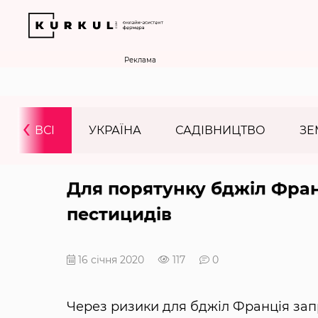
Реклама
‹
ВСІ
УКРАЇНА
САДІВНИЦТВО
ЗЕ
Для порятунку бджіл Фран
пестицидів
16 січня 2020
117
0
Через ризики для бджіл Франція зап