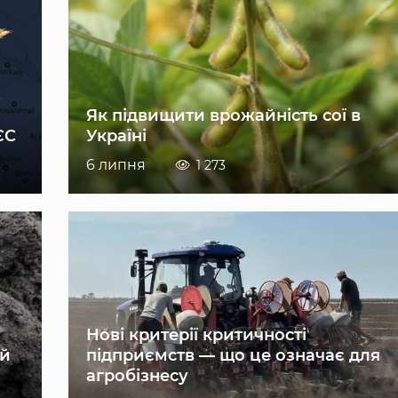
Як підвищити врожайність сої в
ЄС
Україні
6 липня
1 273
Нові критерії критичності
ій
підприємств — що це означає для
агробізнесу