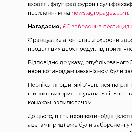
входять флупірадіфурон і сульфокса
посиланням на
news.agropages.com.
Нагадаємо,
ЄС заборонив пестицид 
Французьке агентство з охорони здоро
продаж цих двох продуктів, прийнял
Відповідно до указу, опублікованого 
неонікотиноїдам механізмом були за
Неонікотиноїди, які з'явилися на рин
широко використовуватись сільгосп
комахам-запилювачам.
До цього, п'ять неонікотиноїдів (клоті
ацетаміприд) вже були заборонені у Ф