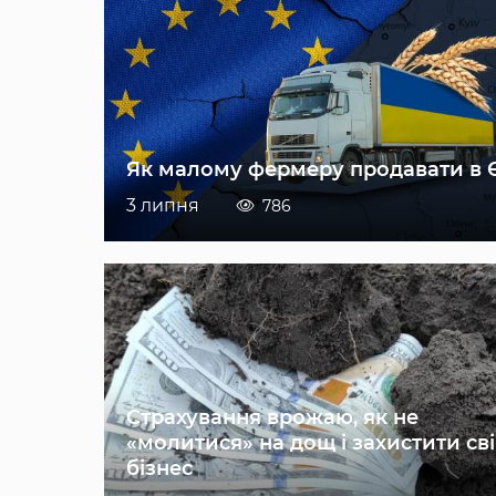
Як малому фермеру продавати в 
3 липня
786
Страхування врожаю, як не
«молитися» на дощ і захистити св
бізнес