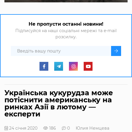
Не пропусти останні новини!
Підписуйся на наші соціальні мережі та e-mail
розсилку.
Українська кукурудза може
потіснити американську на
ринках Азії в лютому —
експерти
24 січня 2020
186
0
Юлия Немцева