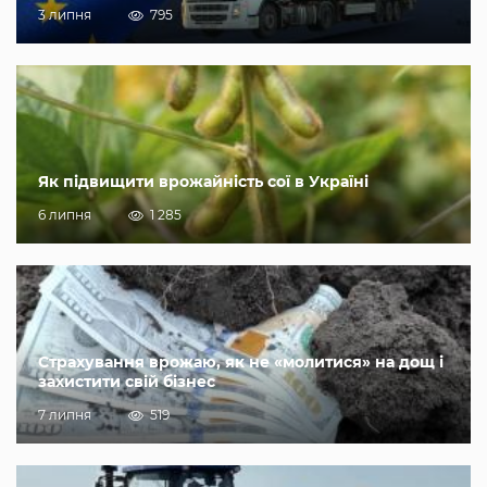
3 липня
795
Як підвищити врожайність сої в Україні
6 липня
1 285
Страхування врожаю, як не «молитися» на дощ і
захистити свій бізнес
7 липня
519