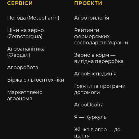
СЕРВІСИ
ПРОЕКТИ
Погода (MeteoFarm)
Агротрилогія
Ціни на зерно
Рейтинги
(Zernotorg.ua)
фермерських
господарств України
Агроаналітика
(Феодал)
Зерно в корм —
вигідна переробка
Агроробота
АгроЕкспедиція
Біржа сільгосптехніки
Гранти та програми
Маркетплейс
допомоги
агронома
АгроОсвіта
Я — Куркуль
Жінка в агро — до
щастя