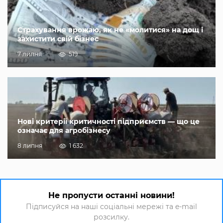
Страхування врожаю, як не «молитися» на дощ і
захистити свій бізнес
7 липня
519
Нові критерії критичності підприємств — що це
означає для агробізнесу
8 липня
1 632
Не пропусти останні новини!
Підписуйся на наші соціальні мережі та e-mail
розсилку.