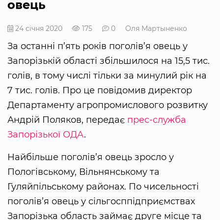
овець
24 січня 2020
175
0
Оля Мартыненко
За останні п’ять років поголів’я овець у
Запорізькій області збільшилося на 15,5 тис.
голів, в тому числі тільки за минулий рік на
7 тис. голів. Про це повідомив директор
Департаменту агропромислового розвитку
Андрій Поляков, передає
прес-служба
Запорізької ОДА
.
Найбільше поголів’я овець зросло у
Пологівському, Вільнянському та
Гуляйпільському районах. По чисельності
поголів’я овець у сільгосппідприємствах
Запорізька область займає друге місце та