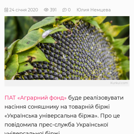
24 січня 2020
391
0
Юлия Немцева
Kurkul.com
ПАТ «Аграрний фонд»
буде реалізовувати
насіння соняшнику на товарній біржі
«Українська універсальна біржа». Про це
повідомила прес-служба Української
універсальної біржі.