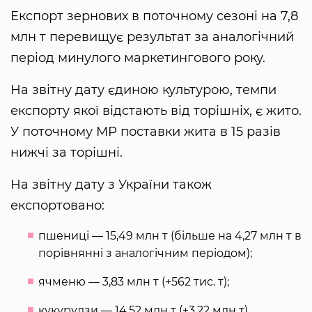
Експорт зернових в поточному сезоні на 7,8
млн т перевищує результат за аналогічний
період минулого маркетингового року.
На звітну дату єдиною культурою, темпи
експорту якої відстають від торішніх, є жито.
У поточному МР поставки жита в 15 разів
нижчі за торішні.
На звітну дату з України також
експортовано:
пшениці — 15,49 млн т (більше на 4,27 млн ​​т в
порівнянні з аналогічним періодом);
ячменю — 3,83 млн т (+562 тис. т);
кукурудзи — 14,52 млн т (+3,22 млн т).