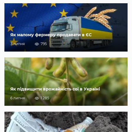
Як малому фермеру продавати в ЄС
3 липня
795
Як підвищити врожайність сої в Україні
6 липня
1 285