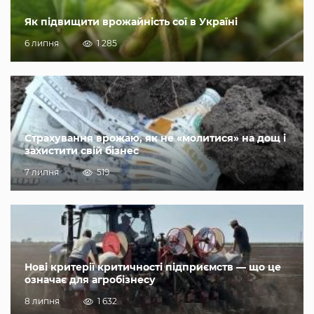
Як підвищити врожайність сої в Україні
6 липня
1 285
Страхування врожаю, як не «молитися» на дощ і
захистити свій бізнес
7 липня
519
Нові критерії критичності підприємств — що це
означає для агробізнесу
8 липня
1 632