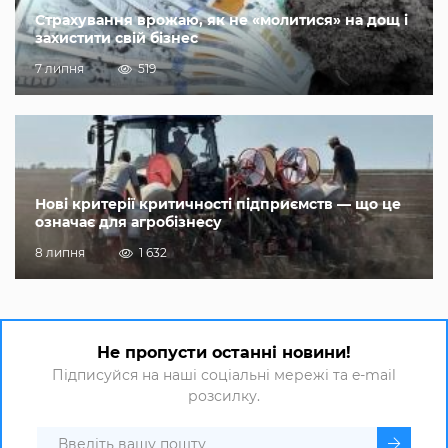
Страхування врожаю, як не «молитися» на дощ і
захистити свій бізнес
7 липня
519
Нові критерії критичності підприємств — що це
означає для агробізнесу
8 липня
1 632
Не пропусти останні новини!
Підписуйся на наші соціальні мережі та e-mail
розсилку.