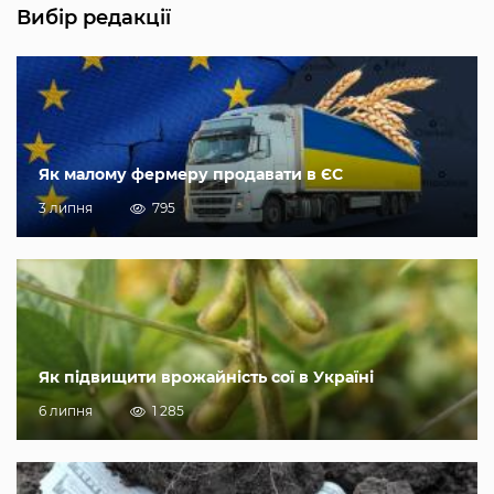
Вибір редакції
Як малому фермеру продавати в ЄС
3 липня
795
Як підвищити врожайність сої в Україні
6 липня
1 285