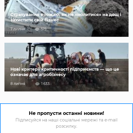
Страхування врожаю, як не «молитися» на дощ і
захистити свій бізнес
7 липня
519
Нові критерії критичності підприємств — що це
означає для агробізнесу
8 липня
1 633
Не пропусти останні новини!
Підписуйся на наші соціальні мережі та e-mail
розсилку.