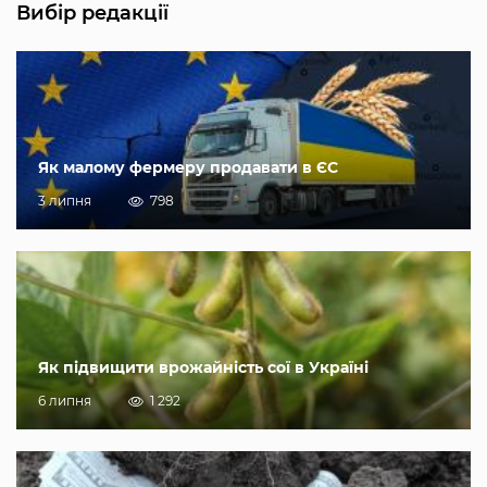
Вибір редакції
Як малому фермеру продавати в ЄС
3 липня
798
Як підвищити врожайність сої в Україні
6 липня
1 292