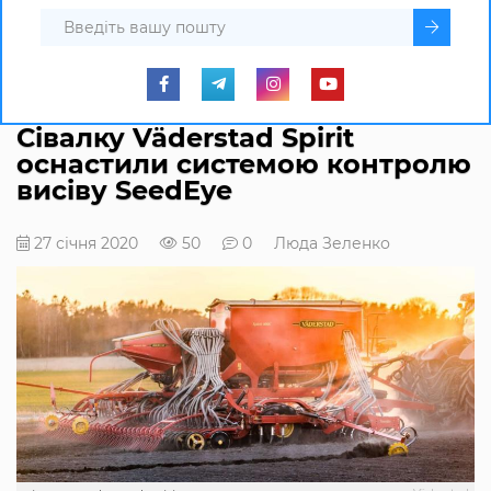
Сівалку Väderstad Spirit
оснастили системою контролю
висіву SeedEye
27 січня 2020
50
0
Люда Зеленко