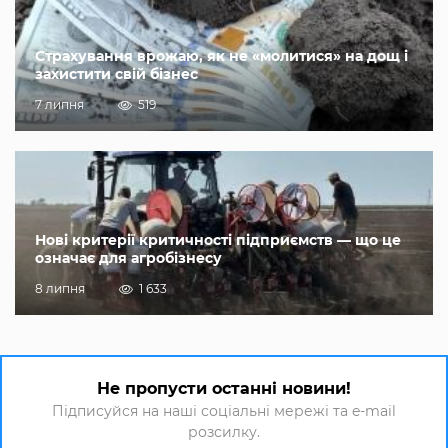
Страхування врожаю, як не «молитися» на дощ і
захистити свій бізнес
7 липня
519
Нові критерії критичності підприємств — що це
означає для агробізнесу
8 липня
1 633
Не пропусти останні новини!
Підписуйся на наші соціальні мережі та e-mail
розсилку.