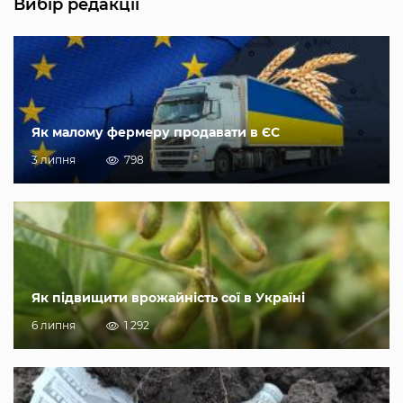
Вибір редакції
Як малому фермеру продавати в ЄС
3 липня
798
Як підвищити врожайність сої в Україні
6 липня
1 292