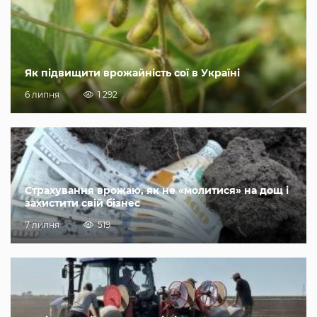
Як підвищити врожайність сої в Україні
6 липня
1 292
Страхування врожаю, як не «молитися» на дощ і
захистити свій бізнес
7 липня
519