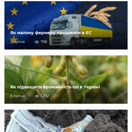
Як малому фермеру продавати в ЄС
3 липня
798
Як підвищити врожайність сої в Україні
6 липня
1 292