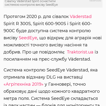
Väderstad
Сівалку Väderstad Spirit оснастили
системою контролю висіву SeedEye
Протягом 2020 р. для сівалок
Väderstad
Spirit R 300S, Spirit 600-900S і Spirit 600-
900C буде доступна система контролю
висіву
SeedEye
, що відкриє для аграрія нові
можливості точного висіву насіння та
добрив. Про це повідомляє
Traktorist.ua
із
посиланням на прес-службу Väderstad.
Система контролю SeedEye Väderstad, яка
отримала відзнаку DLG на виставці
«Агрітехніка 2019»
у Ганновері, точно
обраховує дані щодо кожного квадратного
метра поля. Система SeedEye складається
із двох частин — блоків для моніторингу та