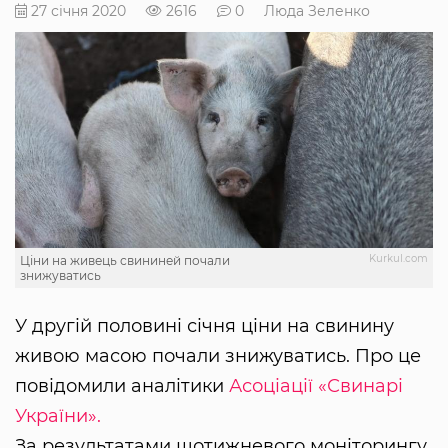
27 січня 2020
2616
0
Люда Зеленко
Kurkul.com
Ціни на живець свининей почали
знижуватись
У другій половині січня ціни на свинину
живою масою почали знижуватись. Про це
повідомили аналітики
Асоціації «Свинарі
України».
За результатами щотижневого моніторингу,