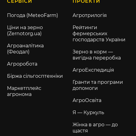
СЕРВІСИ
ПРОЕКТИ
Погода (MeteoFarm)
Агротрилогія
Ціни на зерно
Рейтинги
(Zernotorg.ua)
фермерських
господарств України
Агроаналітика
(Феодал)
Зерно в корм —
вигідна переробка
Агроробота
АгроЕкспедиція
Біржа сільгосптехніки
Гранти та програми
Маркетплейс
допомоги
агронома
АгроОсвіта
Я — Куркуль
Жінка в агро — до
щастя