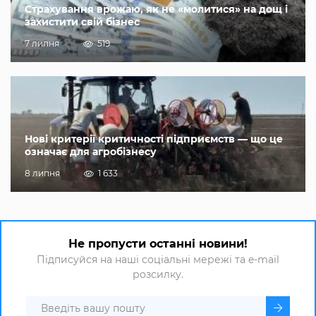
Страхування врожаю, як не «молитися» на дощ і
захистити свій бізнес
7 липня
519
Нові критерії критичності підприємств — що це
означає для агробізнесу
8 липня
1 633
Не пропусти останні новини!
Підписуйся на наші соціальні мережі та e-mail
розсилку.