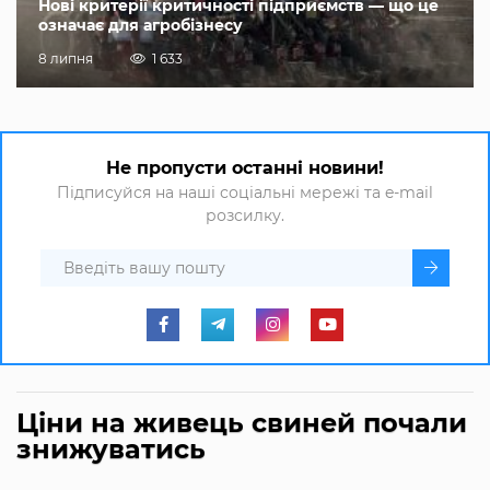
Нові критерії критичності підприємств — що це
означає для агробізнесу
8 липня
1 633
Не пропусти останні новини!
Підписуйся на наші соціальні мережі та e-mail
розсилку.
Ціни на живець свиней почали
знижуватись