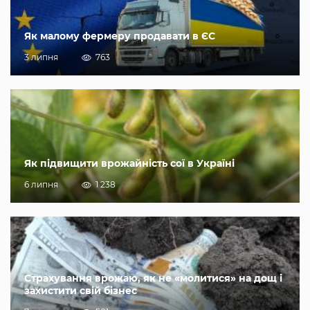
Як малому фермеру продавати в ЄС
3 липня
763
Як підвищити врожайність сої в Україні
6 липня
1 238
Страхування врожаю, як не «молитися» на дощ і
захистити свій бізнес