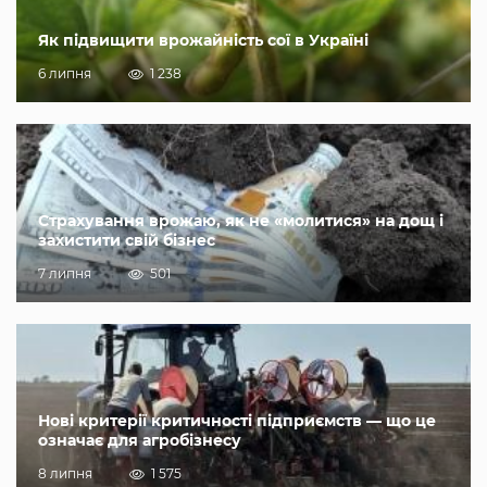
Як підвищити врожайність сої в Україні
6 липня
1 238
Страхування врожаю, як не «молитися» на дощ і
захистити свій бізнес
7 липня
501
Нові критерії критичності підприємств — що це
означає для агробізнесу
8 липня
1 575