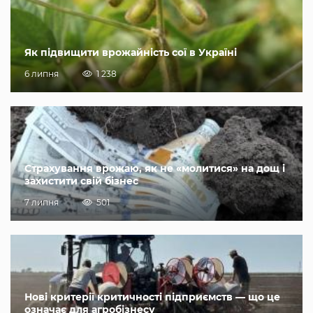
Як підвищити врожайність сої в Україні
6 липня
1 238
Страхування врожаю, як не «молитися» на дощ і
захистити свій бізнес
7 липня
501
Нові критерії критичності підприємств — що це
означає для агробізнесу