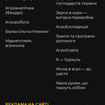
господарств України
Агроаналітика
(Феодал)
Зерно в корм —
вигідна переробка
Агроробота
АгроЕкспедиція
Біржа сільгосптехніки
Гранти та програми
Маркетплейс
допомоги
агронома
АгроОсвіта
Я — Куркуль
Жінка в агро — до
щастя
Хвала рукам, що
пахнуть хлібом
РЕКЛАМА НА САЙТІ