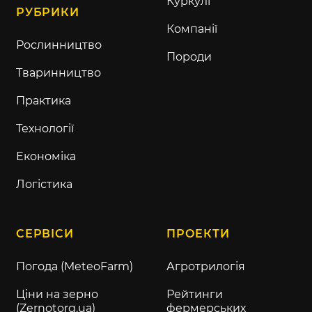
Куркулі
РУБРИКИ
Компанії
Рослинництво
Породи
Тваринництво
Практика
Технології
Економіка
Логістика
СЕРВІСИ
ПРОЕКТИ
Погода (MeteoFarm)
Агротрилогія
Ціни на зерно
Рейтинги
(Zernotorg.ua)
фермерських