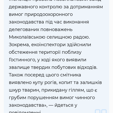
державного контролю за дотриманням
вимог природоохоронного
законодавства під час виконання
делегованих повноважень
Миколаївською селищною радою.
Зокрема, екоінспектори здійснили
обстеження території поблизу
Гостинного, у ході якого виявили
звалище твердих побутових відходів.
Також посеред цього смітника
виявлено купу рогів, копит та залишків
шкур тварин, прикидану гіллям, що є
грубим порушенням вимог чинного
законодавства», — йдеться у
повідомленні.