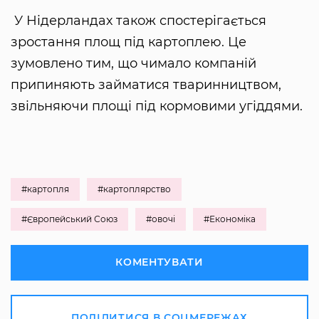
У Нідерландах також спостерігається
зростання площ під картоплею. Це
зумовлено тим, що чимало компаній
припиняють займатися тваринництвом,
звільняючи площі під кормовими угіддями.
#картопля
#картоплярство
#Європейський Союз
#овочі
#Економіка
КОМЕНТУВАТИ
ПОДІЛИТИСЯ В СОЦМЕРЕЖАХ