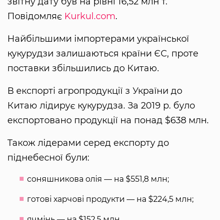
звітну дату був на рівні 16,52 млн т.
Повідомляє
Kurkul.com
.
Найбільшими імпортерами української
кукурудзи залишаються країни ЄС, проте
поставки збільшились до Китаю.
В експорті агропродукції з України до
Китаю лідирує кукурудза. За 2019 р. було
експортовано продукції на понад $638 млн.
Також лідерами серед експорту до
піднебесної були:
соняшникова олія — на $551,8 млн;
готові харчові продукти — на $224,5 млн;
ячмінь — на $152,5 млн.