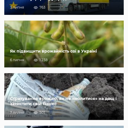
3 липня
763
Як підвищити врожайність сої в Україні
6 липня
1 238
Страхування врожаю, як не «молитися» на дощ і
захистити свій бізнес
7 липня
501