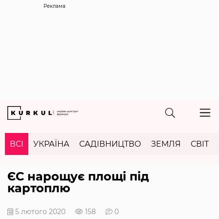
Реклама
ВСІ
УКРАЇНА
САДІВНИЦТВО
ЗЕМЛЯ
СВІТ
ЄС нарощує площі під
картоплю
5 лютого 2020
158
0