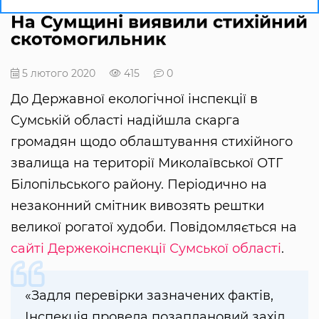
На Сумщині виявили стихійний
скотомогильник
5 лютого 2020
415
0
До Державної екологічної інспекції в
Сумській області надійшла скарга
громадян щодо облаштування стихійного
звалища на території Миколаївської ОТГ
Білопільського району. Періодично на
незаконний смітник вивозять рештки
великої рогатої худоби. Повідомляється на
сайті Держекоінспекції Сумської області
.
«Задля перевірки зазначених фактів,
Інспекція провела позаплановий захід