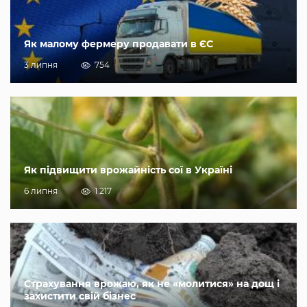
Як малому фермеру продавати в ЄС
3 липня
754
Як підвищити врожайність сої в Україні
6 липня
1 217
Страхування врожаю, як не «молитися» на дощ і
захистити свій бізнес