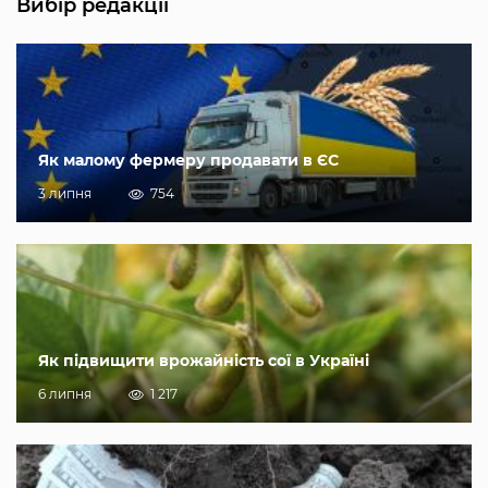
Вибір редакції
Як малому фермеру продавати в ЄС
3 липня
754
Як підвищити врожайність сої в Україні
6 липня
1 217