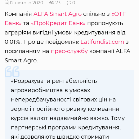
12 лютого 2020
73
0
Компанія
ALFA Smart Agro
спільно з
«ОТП
Банк»
та
«ПроКредит Банк»
пропонують
аграріям вигідні умови кредитування від
0,01%. Про це повідомляє
Latifundist.com
з
посиланням на
прес-службу
компанії ALFA
Smart Agro.
«Розрахувати рентабельність
агровиробництва в умовах
непередбачуваності світових цін на
зерно і постійного ризику коливання
курсів валют надзвичайно важко. Тому
партнерські програми кредитування,
які дозволяють швидко отримати