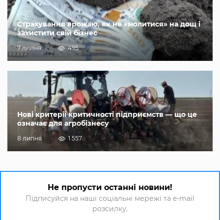
Страхування врожаю, як не «молитися» на дощ і
захистити свій бізнес
7 липня
495
Нові критерії критичності підприємств — що це
означає для агробізнесу
8 липня
1 557
Не пропусти останні новини!
Підписуйся на наші соціальні мережі та e-mail
розсилку.