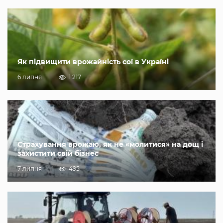
Як підвищити врожайність сої в Україні
6 липня
1 217
Страхування врожаю, як не «молитися» на дощ і
захистити свій бізнес
7 липня
495