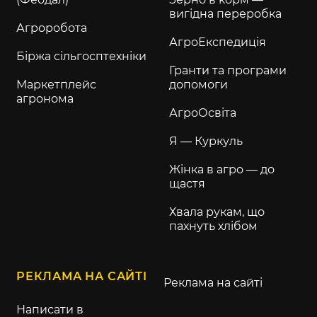
вигідна переробка
Агроробота
АгроЕкспедиція
Біржа сільгосптехніки
Гранти та програми
Маркетплейс
допомоги
агронома
АгроОсвіта
Я — Куркуль
Жінка в агро — до
щастя
Хвала рукам, що
пахнуть хлібом
РЕКЛАМА НА САЙТІ
Реклама на сайті
Написати в