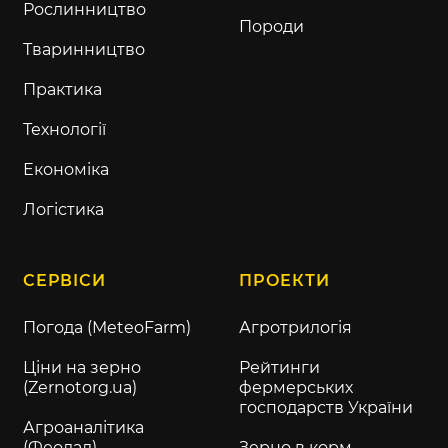
Рослинництво
Породи
Тваринництво
Практика
Технології
Економіка
Логістика
СЕРВІСИ
ПРОЕКТИ
Погода (MeteoFarm)
Агротрилогія
Ціни на зерно
Рейтинги
(Zernotorg.ua)
фермерських
господарств України
Агроаналітика
(Феодал)
Зерно в корм —