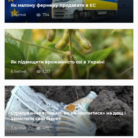
Як малому фермеру продавати в ЄС
3 липня
754
Як підвищити врожайність сої в Україні
6 липня
1 217
Страхування врожаю, як не «молитися» на дощ і
захистити свій бізнес
7 липня
495