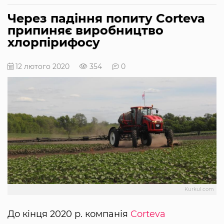
Через падіння попиту Corteva
припиняє виробництво
хлорпірифосу
12 лютого 2020
354
0
Kurkul.com
До кінця 2020 р. компанія
Corteva