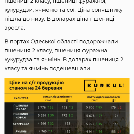
пшениці 2 класу, пшениці фуражної,
кукурудзи, ячменю та сої. Ціна соняшнику
пішла до низу. В доларах ціна пшениці
зросла.
В портах Одеської області подорожчали
пшениця 2 класу, пшениця фуражна,
кукурудза та ячмінь. В доларах пшениця 2
класу та ячмінь подешевшали.