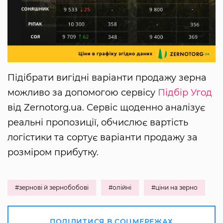
Підібрати вигідні варіанти продажу зерна
можливо за допомогою сервісу
Підбір Угод
від Zernotorg.ua. Сервіс щоденно аналізує
реальні пропозиції, обчислює вартість
логістики та сортує варіанти продажу за
розміром прибутку.
#зернові й зернобобові
#олійні
#ціни на зерно
ПОДІЛИТИСЯ В СОЦМЕРЕЖАХ