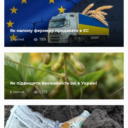
Як малому фермеру продавати в ЄС
3 липня
789
Як підвищити врожайність сої в Україні
6 липня
1 275