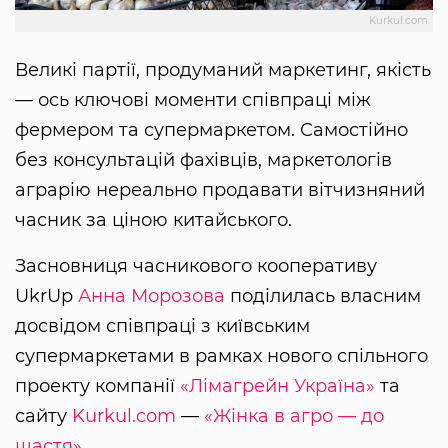
Kurkul.com
Великі партії, продуманий маркетинг, якість
— ось ключові моменти співпраці між
фермером та супермаркетом. Самостійно
без консультацій фахівців, маркетологів
аграрію нереально продавати вітчизняний
часник за ціною китайського.
Засновниця часникового кооперативу
UkrUp
Анна Морозова
поділилась власним
досвідом співпраці з київським
супермаркетами в рамках нового спільного
проекту компанії
«Лімагрейн Україна»
та
сайту
Kurkul.com
—
«Жінка в агро — до
щастя»
.