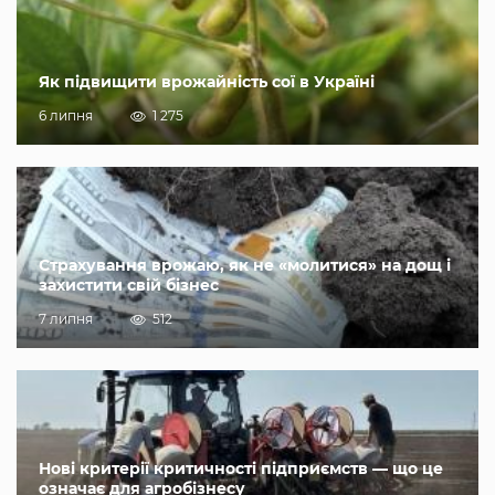
Як підвищити врожайність сої в Україні
6 липня
1 275
Страхування врожаю, як не «молитися» на дощ і
захистити свій бізнес
7 липня
512
Нові критерії критичності підприємств — що це
означає для агробізнесу