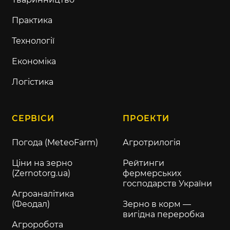
Практика
Технології
Економіка
Логістика
СЕРВІСИ
ПРОЕКТИ
Погода (MeteoFarm)
Агротрилогія
Ціни на зерно
Рейтинги
(Zernotorg.ua)
фермерських
господарств України
Агроаналітика
(Феодал)
Зерно в корм —
вигідна переробка
Агроробота