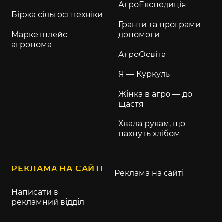
АгроЕкспедиція
Біржа сільгосптехніки
Гранти та програми
Маркетплейс
допомоги
агронома
АгроОсвіта
Я — Куркуль
Жінка в агро — до
щастя
Хвала рукам, що
пахнуть хлібом
РЕКЛАМА НА САЙТІ
Реклама на сайті
Написати в
рекламний відділ