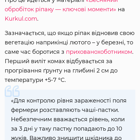
Про це йдеться у матеріалі
«Весняний
обробіток ріпаку — ключові моменти»
на
Kurkul.com
.
Зазначається, що якщо ріпак відновив свою
вегетацію наприкінці лютого – у березні, то
саме час боротися з
прихованохоботником
.
Перший виліт комах відбувається за
прогрівання ґрунту на глибині 2 см до
температури +5-7 °C.
«Для контролю рівня зараженості поля
фермери розставляють чаші-пастки.
Небезпечним вважається рівень, коли
за 3 дні у таку пастку попадають до 10
жуків. Важливо знищити шкідника до