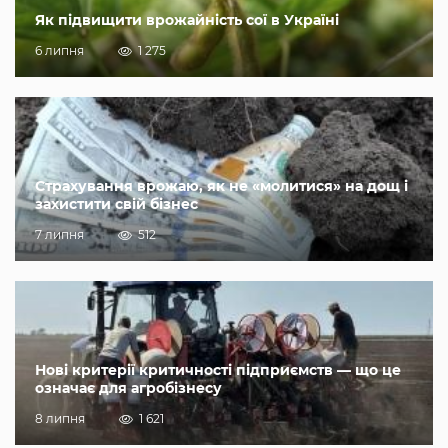
Як підвищити врожайність сої в Україні
6 липня
1 275
Страхування врожаю, як не «молитися» на дощ і
захистити свій бізнес
7 липня
512
Нові критерії критичності підприємств — що це
означає для агробізнесу
8 липня
1 621