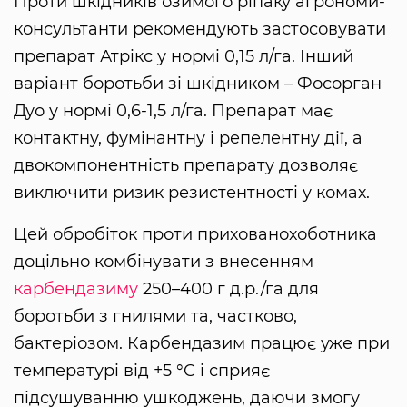
Проти шкідників озимого ріпаку агрономи-
консультанти рекомендують застосовувати
препарат Атрікс у нормі 0,15 л/га. Інший
варіант боротьби зі шкідником – Фосорган
Дуо у нормі 0,6-1,5 л/га. Препарат має
контактну, фумінантну і репелентну дії, а
двокомпонентність препарату дозволяє
виключити ризик резистентності у комах.
Цей обробіток проти прихованохоботника
доцільно комбінувати з внесенням
карбендазиму
250–400 г д.р./га для
боротьби з гнилями та, частково,
бактеріозом. Карбендазим працює уже при
температурі від +5 °C і сприяє
підсушуванню ушкоджень, даючи змогу