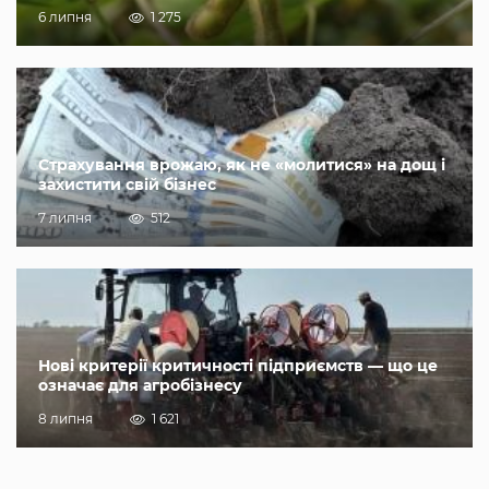
6 липня
1 275
Страхування врожаю, як не «молитися» на дощ і
захистити свій бізнес
7 липня
512
Нові критерії критичності підприємств — що це
означає для агробізнесу
8 липня
1 621