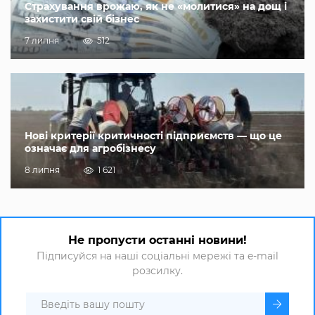
Страхування врожаю, як не «молитися» на дощ і
захистити свій бізнес
7 липня
512
Нові критерії критичності підприємств — що це
означає для агробізнесу
8 липня
1 621
Не пропусти останні новини!
Підписуйся на наші соціальні мережі та e-mail
розсилку.