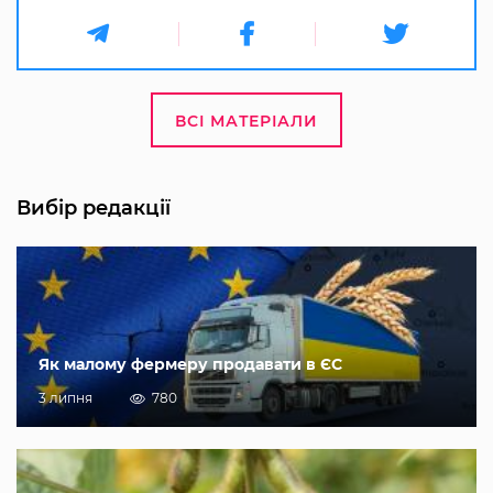
ВСІ МАТЕРІАЛИ
Вибір редакції
Як малому фермеру продавати в ЄС
3 липня
780