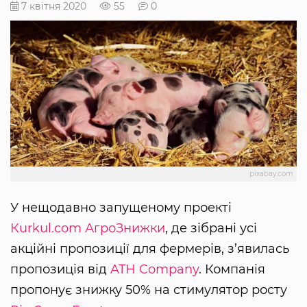
7 квітня 2020
55
0
pixabay.com
У нещодавно запущеному проекті
Кurkul.com
АгроЗнижки
, де зібрані усі
акційні пропозиції для фермерів, з’явилась
пропозиція від
ATH Company
. Компанія
пропонує знижку 50% на стимулятор росту