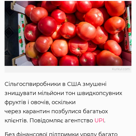
Kurkul.com
Сільгоспвиробники в США змушені
знищувати мільйони тон швидкопсувних
фруктів і овочів, оскільки
через карантин позбулися багатьох
клієнтів. Повідомляє агентство
UPI
.
Без фінансової підтримки уряду багато