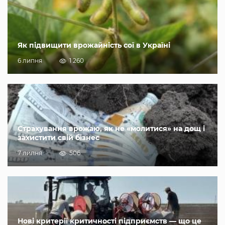
Як підвищити врожайність сої в Україні
6 липня
1 260
Страхування врожаю, як не «молитися» на дощ і
захистити свій бізнес
7 липня
506
Нові критерії критичності підприємств — що це