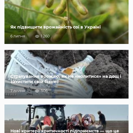
Як підвищити врожайність сої в Україні
6 липня
1 260
Страхування врожаю, як не «молитися» на дощ і
захистити свій бізнес
7 липня
506
Нові критерії критичності підприємств — що це