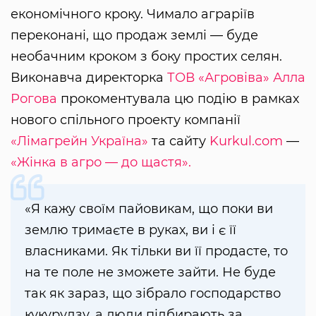
економічного кроку. Чимало аграріїв
переконані, що продаж землі — буде
необачним кроком з боку простих селян.
Виконавча директорка
ТОВ «Агровіва»
Алла
Рогова
прокоментувала цю подію в рамках
нового спільного проекту компанії
«Лімагрейн Україна»
та сайту
Kurkul.com
—
«Жінка в агро — до щастя».
«Я кажу своїм пайовикам, що поки ви
землю тримаєте в руках, ви і є її
власниками. Як тільки ви її продасте, то
на те поле не зможете зайти. Не буде
так як зараз, що зібрало господарство
кукурудзу, а люди підбирають за