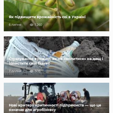
Як підвищити врожайність сої в Україні
6 липня
1 260
Страхування врожаю, як не «молитися» на дощ і
захистити свій бізнес
7 липня
506
Нові критерії критичності підприємств — що це
означає для агробізнесу