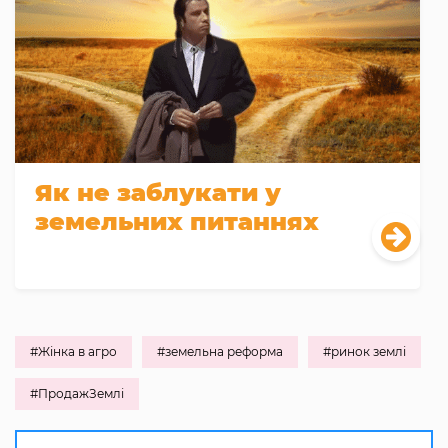
Як не заблукати у
земельних питаннях
#Жінка в агро
#земельна реформа
#ринок землі
#ПродажЗемлі