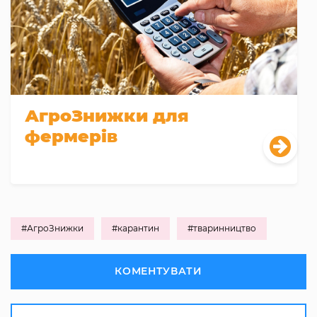
АгроЗнижки для
фермерів
#АгроЗнижки
#карантин
#тваринництво
КОМЕНТУВАТИ