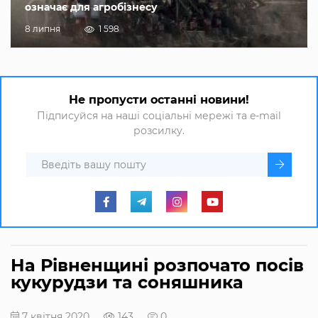
означає для агробізнесу
8 липня
1 598
Не пропусти останні новини!
Підписуйся на наші соціальні мережі та e-mail
розсилку.
На Рівненщині розпочато посів
кукурудзи та соняшника
7 квітня 2020
143
0