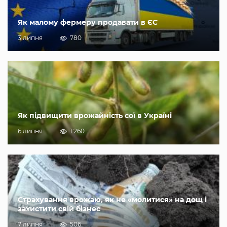
Як малому фермеру продавати в ЄС
3 липня
780
Як підвищити врожайність сої в Україні
6 липня
1 260
Страхування врожаю, як не «молитися» на дощ і
захистити свій бізнес
7 липня
506