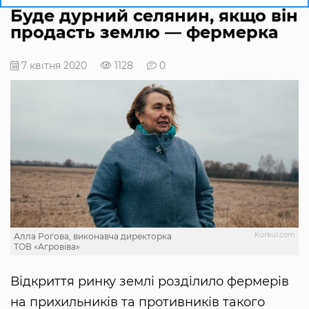
Буде дурний селянин, якщо він
продасть землю — фермерка
7 квітня 2020
1128
0
Kurkul.com
Алла Рогова, виконавча директорка
ТОВ «Агровіва»
Відкриття ринку землі розділило фермерів
на прихильників та противників такого