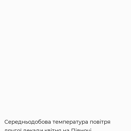
Середньодобова температура повітря
другої декади квітня на Півночі