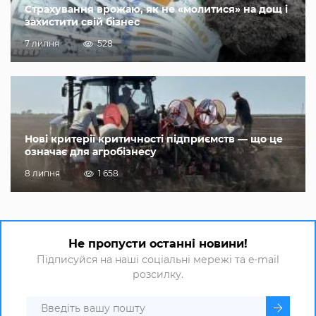
Страхування врожаю, як не «молитися» на дощ і
захистити свій бізнес
7 липня
528
Нові критерії критичності підприємств — що це
означає для агробізнесу
8 липня
1 658
Не пропусти останні новини!
Підписуйся на наші соціальні мережі та e-mail
розсилку.