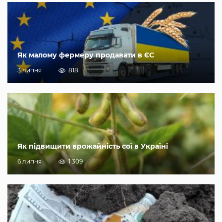
Як малому фермеру продавати в ЄС
3 липня
818
Як підвищити врожайність сої в Україні
6 липня
1 309