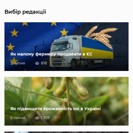
Вибір редакції
Як малому фермеру продавати в ЄС
3 липня
818
Як підвищити врожайність сої в Україні
6 липня
1 309