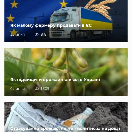
Як малому фермеру продавати в ЄС
3 липня
818
Як підвищити врожайність сої в Україні
6 липня
1 309
Страхування врожаю, як не «молитися» на дощ і