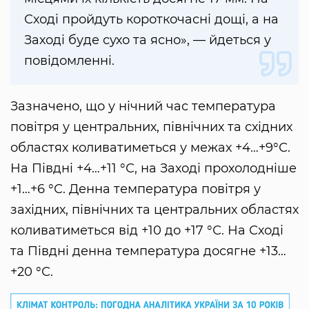
Сході пройдуть короткочасні дощі, а на
Заході буде сухо та ясно», — йдеться у
повідомленні.
Зазначено, що у нічний час температура
повітря у центральних, північних та східних
областях коливатиметься у межах +4…+9°С.
На Півдні +4…+11 °С, на Заході прохолодніше
+1…+6 °С. Денна температура повітря у
західних, північних та центральних областях
коливатиметься від +10 до +17 °С. На Сході
та Півдні денна температура досягне +13…
+20 °С.