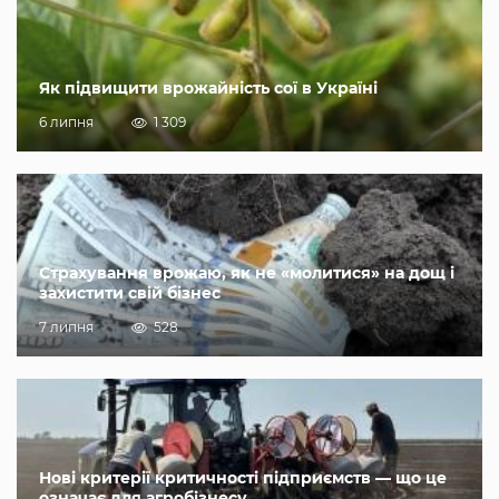
Як підвищити врожайність сої в Україні
6 липня
1 309
Страхування врожаю, як не «молитися» на дощ і
захистити свій бізнес
7 липня
528
Нові критерії критичності підприємств — що це
означає для агробізнесу