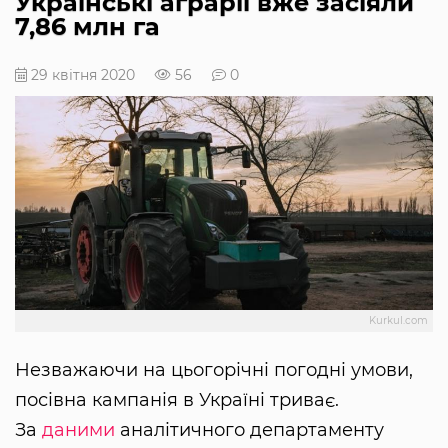
Українські аграрії вже засіяли
7,86 млн га
29 квітня 2020
56
0
Kurkul.com
Незважаючи на цьогорічні погодні умови,
посівна кампанія в Україні триває.
За
даними
аналітичного департаменту