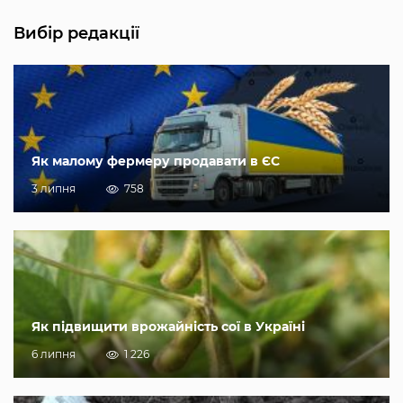
Вибір редакції
Як малому фермеру продавати в ЄС
3 липня
758
Як підвищити врожайність сої в Україні
6 липня
1 226