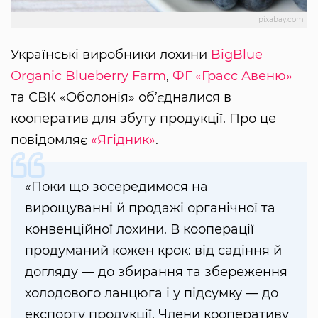
pixabay.com
Українські виробники лохини
BigBlue
Organic Blueberry Farm
,
ФГ «Грасс Авеню»
та СВК «Оболонія» об’єдналися в
кооператив для збуту продукції. Про це
повідомляє
«Ягідник»
.
«Поки що зосередимося на
вирощуванні й продажі органічної та
конвенційної лохини. В кооперації
продуманий кожен крок: від садіння й
догляду — до збирання та збереження
холодового ланцюга і у підсумку — до
експорту продукції. Члени кооперативу