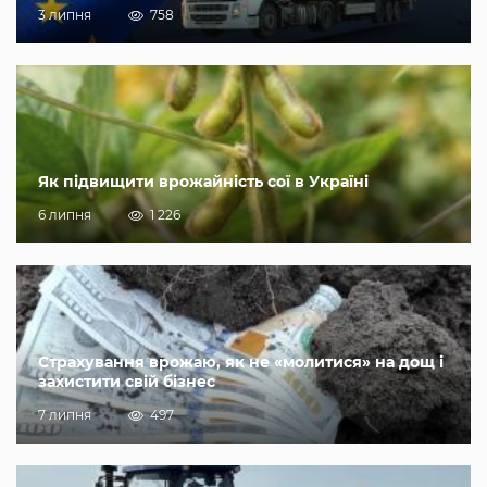
3 липня
758
Як підвищити врожайність сої в Україні
6 липня
1 226
Страхування врожаю, як не «молитися» на дощ і
захистити свій бізнес
7 липня
497