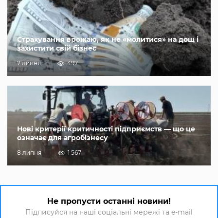
Страхування врожаю, як не «молитися» на дощ і
захистити свій бізнес
7 липня
497
Нові критерії критичності підприємств — що це
означає для агробізнесу
8 липня
1 567
Не пропусти останні новини!
Підписуйся на наші соціальні мережі та e-mail