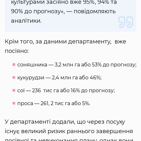
культурами засіяно вже 95%, 94% та
90% до прогнозу», — повідомляють
аналітики.
Крім того, за даними департаменту, вже
посіяно:
соняшника — 3,2 млн га або 53% до прогнозу;
кукурудзи — 2,4 млн га або 46%;
сої — 236 тис га або 16% до прогнозу;
проса — 261, 2 тис га або 5%.
У департаменті додали, що через посуху
існує великий ризик раннього завершення
посівної та невиконання плану, однак вони