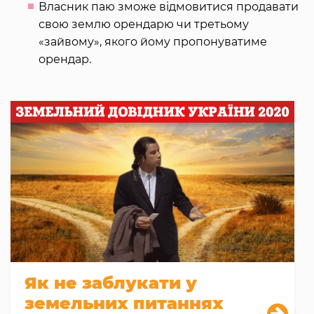
Власник паю зможе відмовитися продавати
свою землю орендарю чи третьому
«зайвому», якого йому пропонуватиме
орендар.
Як не заблукати у
земельних питаннях