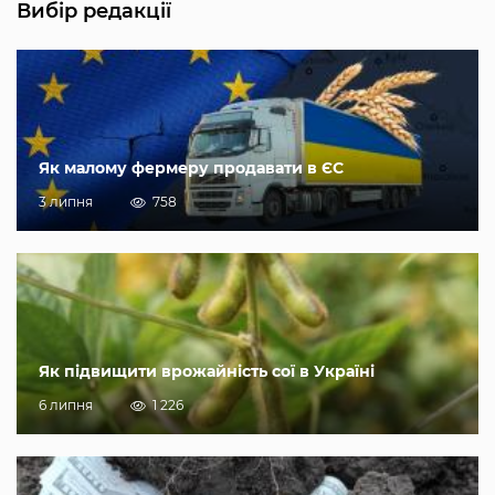
Вибір редакції
Як малому фермеру продавати в ЄС
3 липня
758
Як підвищити врожайність сої в Україні
6 липня
1 226