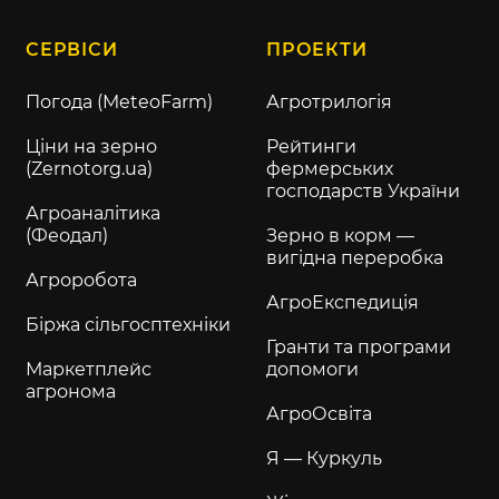
СЕРВІСИ
ПРОЕКТИ
Погода (MeteoFarm)
Агротрилогія
Ціни на зерно
Рейтинги
(Zernotorg.ua)
фермерських
господарств України
Агроаналітика
(Феодал)
Зерно в корм —
вигідна переробка
Агроробота
АгроЕкспедиція
Біржа сільгосптехніки
Гранти та програми
Маркетплейс
допомоги
агронома
АгроОсвіта
Я — Куркуль