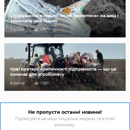
Страхування врожаю, як не «молитися» на дощ і
захистити свій бізнес
7 липня
497
Нові критерії критичності підприємств — що це
означає для агробізнесу
8 липня
1 567
Не пропусти останні новини!
Підписуйся на наші соціальні мережі та e-mail
розсилку.