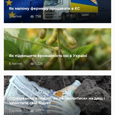
Як малому фермеру продавати в ЄС
3 липня
758
Як підвищити врожайність сої в Україні
6 липня
1 226
Страхування врожаю, як не «молитися» на дощ і
захистити свій бізнес
7 липня
497