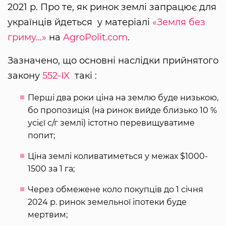
2021 р. Про те, як ринок землі запрацює для
українців йдеться у матеріалі
«Земля без
гриму…»
на
AgroPolit.com
.
Зазначено, що основні наслідки прийнятого
закону
552-IX
такі :
Перші два роки ціна на землю буде низькою,
бо пропозиція (на ринок вийде близько 10 %
усієї с/г землі) істотно перевищуватиме
попит;
Ціна землі коливатиметься у межах $1000-
1500 за 1 га;
Через обмежене коло покупців до 1 січня
2024 р. ринок земельної іпотеки буде
мертвим;