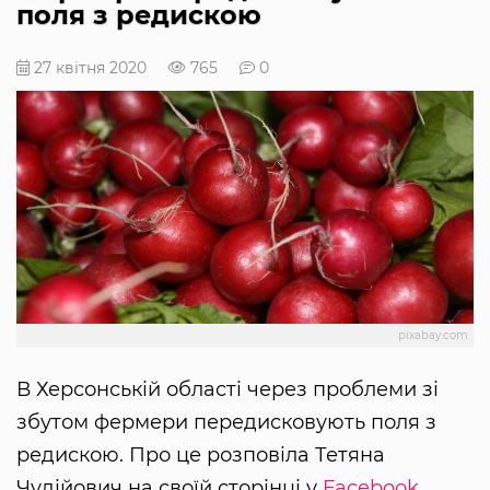
поля з редискою
27 квітня 2020
765
0
pixabay.com
В Херсонській області через проблеми зі
збутом фермери передисковують поля з
редискою. Про це розповіла Тетяна
Чудійович на своїй сторінці у
Facebook
.