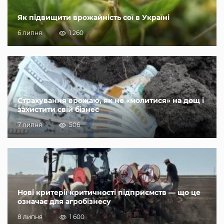
Як підвищити врожайність сої в Україні
6 липня
1 260
Страхування врожаю, як не «молитися» на дощ і
захистити свій бізнес
7 липня
506
Нові критерії критичності підприємств — що це
означає для агробізнесу
8 липня
1 600