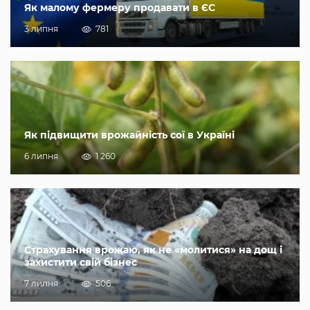
Як малому фермеру продавати в ЄС
3 липня
781
Як підвищити врожайність сої в Україні
6 липня
1 260
Страхування врожаю, як не «молитися» на дощ і
захистити свій бізнес
7 липня
506