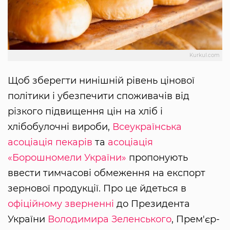
Kurkul.com
Щоб зберегти нинішній рівень цінової
політики і убезпечити споживачів від
різкого підвищення цін на хліб і
хлібобулочні вироби,
Всеукраїнська
асоціація пекарів
та
асоціація
«Борошномели України»
пропонують
ввести тимчасові обмеження на експорт
зернової продукції. Про це йдеться в
офіційному зверненні
до Президента
України
Володимира Зеленського
, Прем'єр-