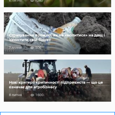
6 липня
1 260
Страхування врожаю, як не «молитися» на дощ і
захистити свій бізнес
7 липня
506
Нові критерії критичності підприємств — що це
означає для агробізнесу
8 липня
1 600