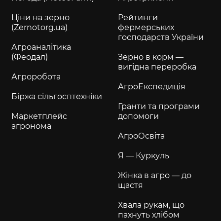
Ціни на зерно
Рейтинги
(Zernotorg.ua)
фермерських
господарств України
Агроаналітика
(Феодал)
Зерно в корм —
вигідна переробка
Агроробота
АгроЕкспедиція
Біржа сільгосптехніки
Гранти та програми
Маркетплейс
допомоги
агронома
АгроОсвіта
Я — Куркуль
Жінка в агро — до
щастя
Хвала рукам, що
пахнуть хлібом