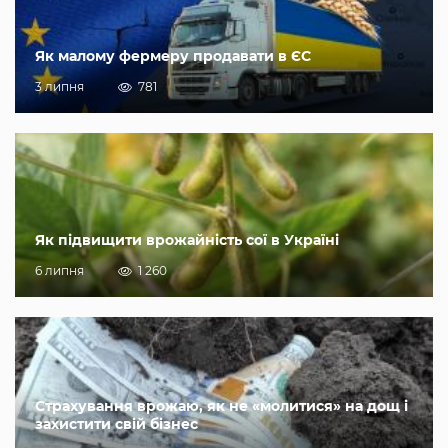
Як малому фермеру продавати в ЄС
3 липня
781
Як підвищити врожайність сої в Україні
6 липня
1 260
Страхування врожаю, як не «молитися» на дощ і
захистити свій бізнес