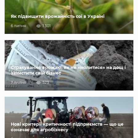
Як підвищити врожайність сої в Україні
6 липня
1 301
Страхування врожаю, як не «молитися» на дощ і
захистити свій бізнес
7 липня
523
Нові критерії критичності підприємств — що це
означає для агробізнесу