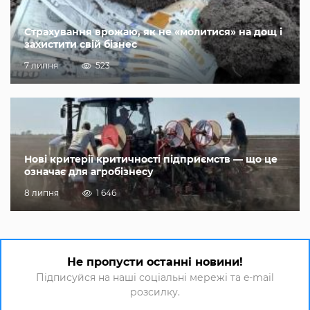
Страхування врожаю, як не «молитися» на дощ і
захистити свій бізнес
7 липня
523
Нові критерії критичності підприємств — що це
означає для агробізнесу
8 липня
1 646
Не пропусти останні новини!
Підписуйся на наші соціальні мережі та e-mail
розсилку.