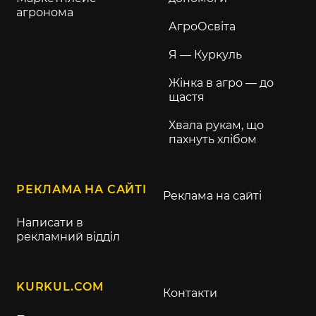
агронома
АгроОсвіта
Я — Куркуль
Жінка в агро — до
щастя
Хвала рукам, що
пахнуть хлібом
РЕКЛАМА НА САЙТІ
Реклама на сайті
Написати в
рекламний відділ
KURKUL.COM
Контакти