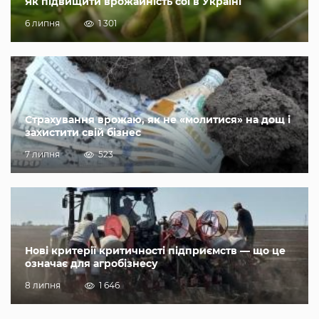
Як підвищити врожайність сої в Україні
6 липня
1 301
Страхування врожаю, як не «молитися» на дощ і
захистити свій бізнес
7 липня
523
Нові критерії критичності підприємств — що це
означає для агробізнесу
8 липня
1 646