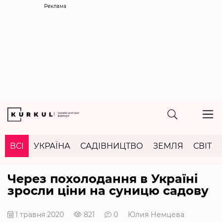
Реклама
ВСІ
УКРАЇНА
САДІВНИЦТВО
ЗЕМЛЯ
СВІТ
Через похолодання в Україні
зросли ціни на суницю садову
1 травня 2020
821
0
Юлия Немцева