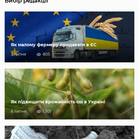
Вибір редакції
Як малому фермеру продавати в ЄС
3 липня
805
Як підвищити врожайність сої в Україні
6 липня
1 301