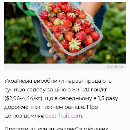
Kurkul.com
Українські виробники наразі продають
суницю садову за ціною 80-120 грн/кг
($2,96-4,44/кг), що в середньому в 1,5 разу
дорожче, ніж тижнем раніше. Про
це повідомляє
east-fruit.com
.
Пропозиція суниці садової з місцевих