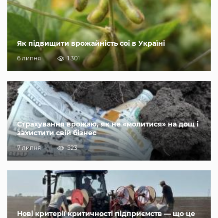
Як підвищити врожайність сої в Україні
6 липня
1 301
Страхування врожаю, як не «молитися» на дощ і
захистити свій бізнес
7 липня
523
Нові критерії критичності підприємств — що це