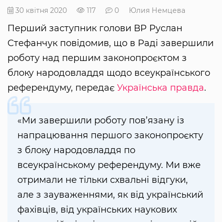
30 квітня 2020
117
0
Юлия Немцева
Перший заступник голови ВР Руслан
Стефанчук повідомив, що в Раді завершили
роботу над першим законопроєктом з
блоку народовладдя щодо всеукраїнського
референдуму, передає
Українська правда
.
«Ми завершили роботу пов’язану із
напрацювання першого законопроєкту
з блоку народовладдя по
всеукраїнському референдуму. Ми вже
отримали не тільки схвальні відгуки,
але з зауваженнями, як від український
фахівців, від українських наукових