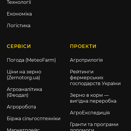
Технології
Економіка
Логістика
СЕРВІСИ
ПРОЕКТИ
Погода (MeteoFarm)
Агротрилогія
Ціни на зерно
Рейтинги
(Zernotorg.ua)
фермерських
господарств України
Агроаналітика
(Феодал)
Зерно в корм —
вигідна переробка
Агроробота
АгроЕкспедиція
Біржа сільгосптехніки
Гранти та програми
Маркетплейс
допомоги