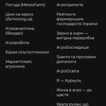
Погода (MeteoFarm)
Агротрилогія
Ціни на зерно
Рейтинги
(Zernotorg.ua)
фермерських
господарств України
Агроаналітика
(Феодал)
Зерно в корм —
вигідна переробка
Агроробота
АгроЕкспедиція
Біржа сільгосптехніки
Гранти та програми
Маркетплейс
допомоги
агронома
АгроОсвіта
Я — Куркуль
Жінка в агро — до
щастя
Хвала рукам, що