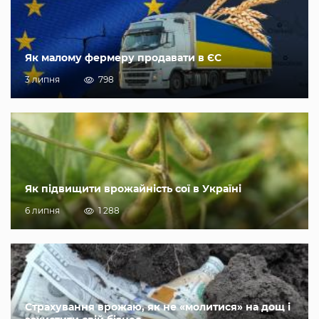
Як малому фермеру продавати в ЄС
3 липня
798
Як підвищити врожайність сої в Україні
6 липня
1 288
Страхування врожаю, як не «молитися» на дощ і