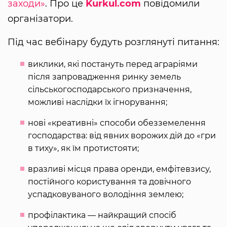
заходи»
. Про це
Kurkul.com
повідомили
організатори.
Під час вебінару будуть розглянуті питання:
виклики, які постануть перед аграріями
після запровадження ринку земель
сільськогосподарського призначення,
можливі наслідки їх ігнорування;
нові «креативні» способи обезземелення
господарства: від явних ворожих дій до «гри
в тиху», як їм протистояти;
вразливі місця права оренди, емфітевзису,
постійного користування та довічного
успадковуваного володіння землею;
профілактика — найкращий спосіб