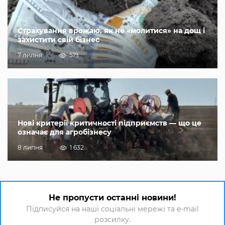
Страхування врожаю, як не «молитися» на дощ і
захистити свій бізнес
7 липня
519
Нові критерії критичності підприємств — що це
означає для агробізнесу
8 липня
1 632
Не пропусти останні новини!
Підписуйся на наші соціальні мережі та e-mail
розсилку.