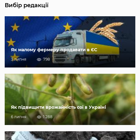
Вибір редакції
Як малому фермеру продавати в ЄС
3 липня
798
Як підвищити врожайність сої в Україні
6 липня
1 288