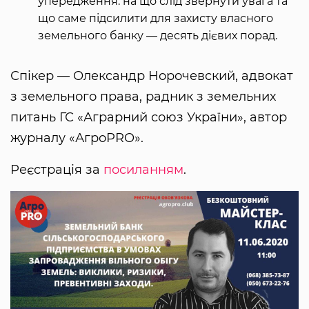
упередження: на що слід звернути увага та
що саме підсилити для захисту власного
земельного банку — десять дієвих порад.
Спікер — Олександр Норочевский, адвокат
з земельного права, радник з земельних
питань ГС «Аграрний союз України», автор
журналу «АгроPRO».
Реєстрація за
посиланням
.