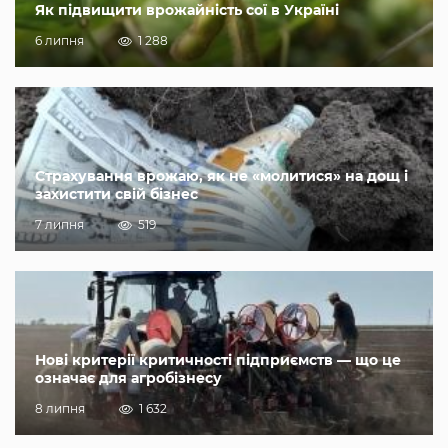
Як підвищити врожайність сої в Україні
6 липня
1 288
Страхування врожаю, як не «молитися» на дощ і
захистити свій бізнес
7 липня
519
Нові критерії критичності підприємств — що це
означає для агробізнесу
8 липня
1 632