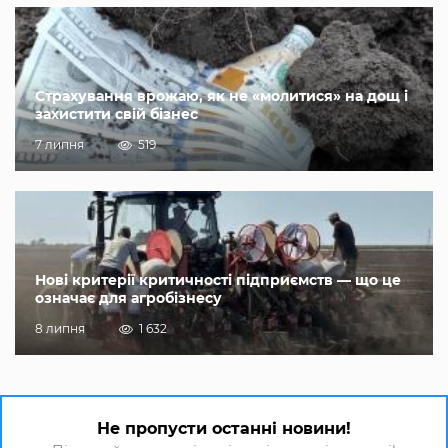
Страхування врожаю, як не «молитися» на дощ і
захистити свій бізнес
7 липня
519
Нові критерії критичності підприємств — що це
означає для агробізнесу
8 липня
1 632
Не пропусти останні новини!