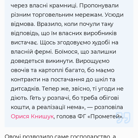
через власні крамниці. Пропонували
різним торговельним мережам. Усюди
відмова. Вразило, коли почули таку
відповідь, що їм власних виробників
вистачає. Щось згодовуємо худобі на
власній фермі. Боїмося, що залишки
доведеться викинути. Вирощуємо
овочів та картоплі багато, бо маємо
контракти на постачання до шкіл та
дитсадків. Тепер же, звісно, ті угоди не
діють. Геть у розпачі, бо треба обігові
кошти, а реалізації нема», — розповіла
Орися Книшук
, голова ФГ «Прометей».
Овочі розвозило саме господарство, а