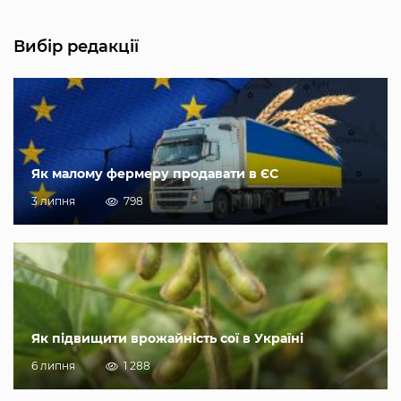
Вибір редакції
Як малому фермеру продавати в ЄС
3 липня
798
Як підвищити врожайність сої в Україні
6 липня
1 288