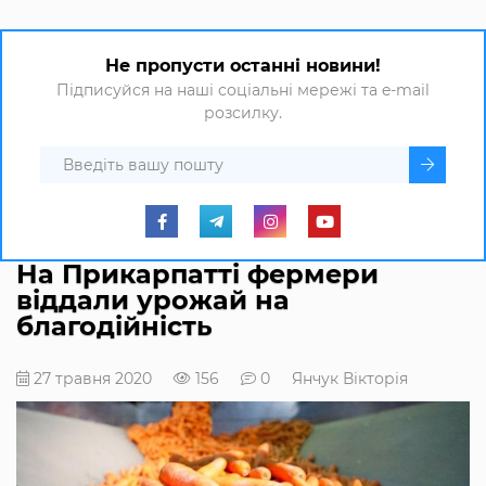
Не пропусти останні новини!
Підписуйся на наші соціальні мережі та e-mail
розсилку.
На Прикарпатті фермери
віддали урожай на
благодійність
27 травня 2020
156
0
Янчук Вікторія