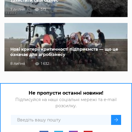
захистити свій бізнес
7 липня
519
Нові критерії критичності підприємств — що це
означає для агробізнесу
8 липня
1 632
Не пропусти останні новини!
Підписуйся на наші соціальні мережі та e-mail
розсилку.