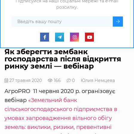
Підписуйся на наші соціальні мережі та e-mail
розсилку.
Як зберегти зембанк
господарства після відкриття
ринку землі — вебінар
27 травня 2020
166
0
Юлия Немцева
АгроPRO 11 червня 2020 р. огранізовує
вебінар
«Земельний банк
сільськогосподарського підприємства в
умовах запровадження вільного обігу
земель: виклики, ризики, превентивні