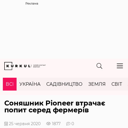
Реклама
ВСІ
УКРАЇНА
САДІВНИЦТВО
ЗЕМЛЯ
СВІТ
Соняшник Pioneer втрачає
попит серед фермерів
25 червня 2020
1877
0