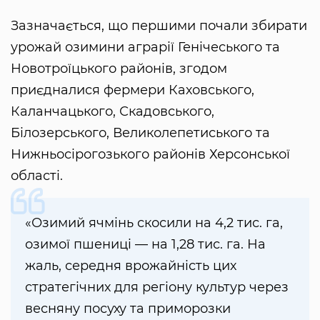
Зазначається, що першими почали збирати
урожай озимини аграрії Генічеського та
Новотроїцького районів, згодом
приєдналися фермери Каховського,
Каланчацького, Скадовського,
Білозерського, Великолепетиського та
Нижньосірогозького районів Херсонської
області.
«Озимий ячмінь скосили на 4,2 тис. га,
озимої пшениці — на 1,28 тис. га. На
жаль, середня врожайність цих
стратегічних для регіону культур через
весняну посуху та приморозки