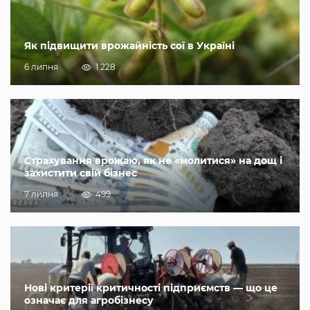
Як підвищити врожайність сої в Україні
6 липня
1 228
Страхування врожаю, як не «молитися» на дощ і
захистити свій бізнес
7 липня
499
Нові критерії критичності підприємств — що це
означає для агробізнесу