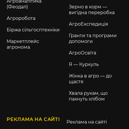
Агроаналітика
(Феодал)
Зерно в корм —
вигідна переробка
Агроробота
АгроЕкспедиція
Біржа сільгосптехніки
Гранти та програми
Маркетплейс
допомоги
агронома
АгроОсвіта
Я — Куркуль
Жінка в агро — до
щастя
Хвала рукам, що
пахнуть хлібом
РЕКЛАМА НА САЙТІ
Реклама на сайті