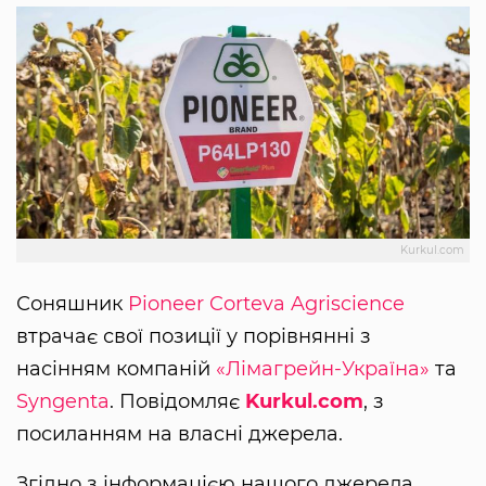
Kurkul.com
Соняшник
Pioneer
Corteva Agriscience
втрачає свої позиції у порівнянні з
насінням компаній
«Лімагрейн-Україна»
та
Syngenta
. Повідомляє
Kurkul.com
, з
посиланням на власні джерела.
Згідно з інформацією нашого джерела