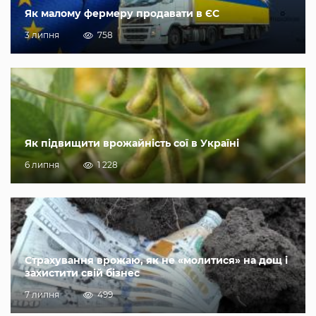
Як малому фермеру продавати в ЄС
3 липня
758
Як підвищити врожайність сої в Україні
6 липня
1 228
Страхування врожаю, як не «молитися» на дощ і
захистити свій бізнес
7 липня
499