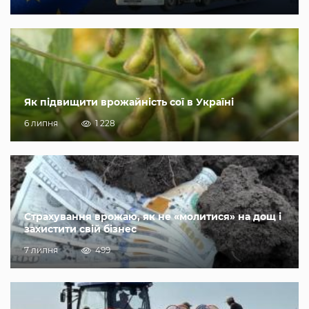
Як підвищити врожайність сої в Україні
6 липня
1 228
Страхування врожаю, як не «молитися» на дощ і
захистити свій бізнес
7 липня
499