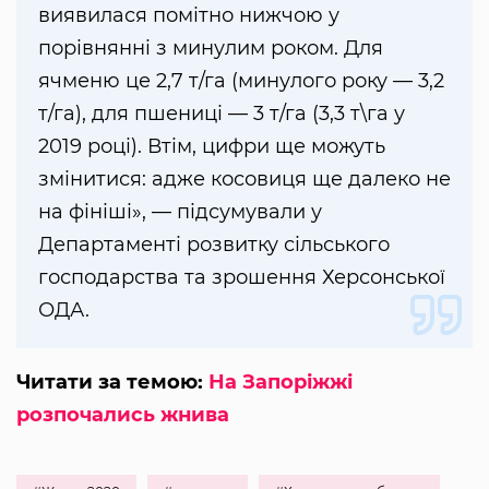
виявилася помітно нижчою у
порівнянні з минулим роком. Для
ячменю це 2,7 т/га (минулого року — 3,2
т/га), для пшениці — 3 т/га (3,3 т\га у
2019 році). Втім, цифри ще можуть
змінитися: адже косовиця ще далеко не
на фініші», — підсумували у
Департаменті розвитку сільського
господарства та зрошення Херсонської
ОДА.
Читати за темою:
На Запоріжжі
розпочались жнива