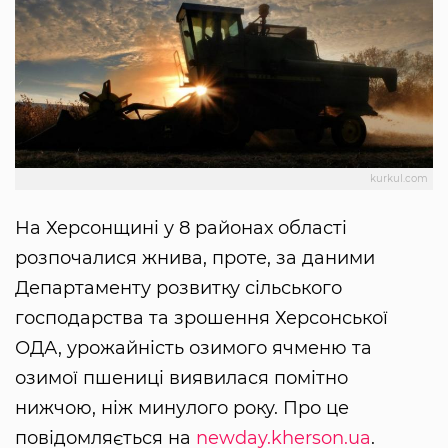
kurkul.com
На Херсонщині у 8 районах області
розпочалися жнива, проте, за даними
Департаменту розвитку сільського
господарства та зрошення Херсонської
ОДА, урожайність озимого ячменю та
озимої пшениці виявилася помітно
нижчою, ніж минулого року. Про це
повідомляється на
newday.kherson.ua
.