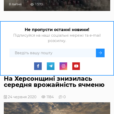
8 липня
1 570
Не пропусти останні новини!
Підписуйся на наші соціальні мережі та e-mail
розсилку.
На Херсонщині знизилась
середня врожайність ячменю
24 червня 2020
1184
0