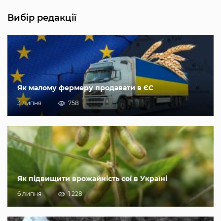
Вибір редакції
Як малому фермеру продавати в ЄС
3 липня
758
Як підвищити врожайність сої в Україні
6 липня
1 228