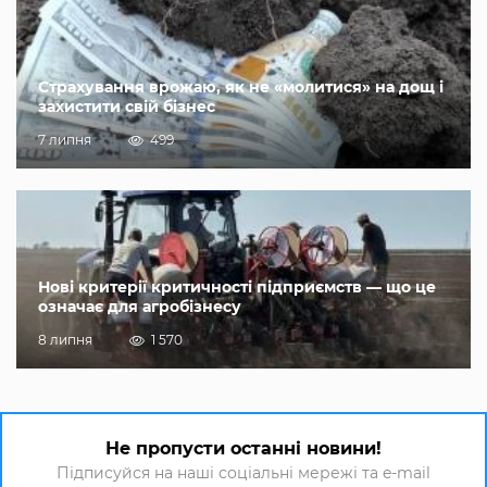
Страхування врожаю, як не «молитися» на дощ і
захистити свій бізнес
7 липня
499
Нові критерії критичності підприємств — що це
означає для агробізнесу
8 липня
1 570
Не пропусти останні новини!
Підписуйся на наші соціальні мережі та e-mail