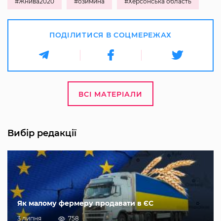
#Жнива2020
#озимина
#Херсонська область
ПОДІЛИТИСЯ В СОЦМЕРЕЖАХ
ВСІ МАТЕРІАЛИ
Вибір редакції
Як малому фермеру продавати в ЄС
3 липня
758