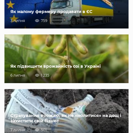
Як малому фермеру продавати в ЄС
3 липня
759
Як підвищити врожайність сої в Україні
6 липня
1 235
Страхування врожаю, як не «молитися» на дощ і
захистити свій бізнес
7 липня
501