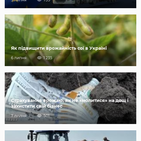
Як підвищити врожайність сої в Україні
6 липня
1 235
Страхування врожаю, як не «молитися» на дощ і
захистити свій бізнес
7 липня
501