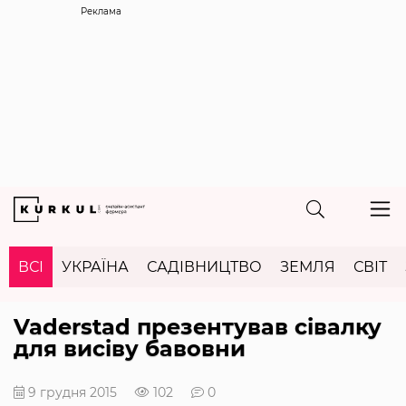
Реклама
ВСІ
УКРАЇНА
САДІВНИЦТВО
ЗЕМЛЯ
СВІТ
Vaderstad презентував сівалку
для висіву бавовни
9 грудня 2015
102
0