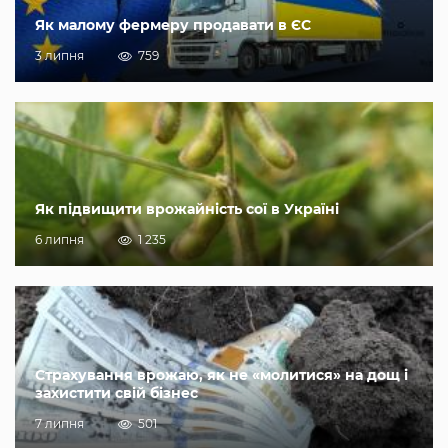
Як малому фермеру продавати в ЄС
3 липня
759
Як підвищити врожайність сої в Україні
6 липня
1 235
Страхування врожаю, як не «молитися» на дощ і
захистити свій бізнес
7 липня
501