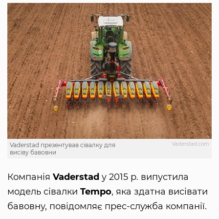
Vaderstad.com
Vaderstad презентував сівалку для
висіву бавовни
Компанія
Vaderstad
у 2015 р. випустила
модель сівалки
Tempo
, яка здатна висівати
бавовну, повідомляє прес-служба компанії.