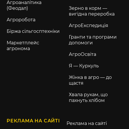
Агроаналітика
(Феодал)
Зерно в корм —
вигідна переробка
Агроробота
АгроЕкспедиція
Біржа сільгосптехніки
Гранти та програми
Маркетплейс
допомоги
агронома
АгроОсвіта
Я — Куркуль
Жінка в агро — до
щастя
Хвала рукам, що
пахнуть хлібом
РЕКЛАМА НА САЙТІ
Реклама на сайті