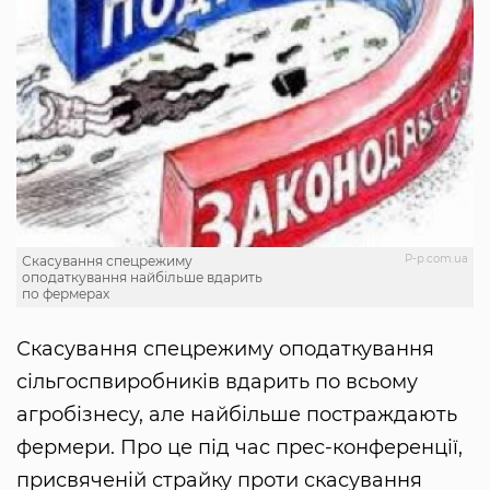
Р-p.com.ua
Скасування спецрежиму
оподаткування найбільше вдарить
по фермерах
Скасування спецрежиму оподаткування
сільгоспвиробників вдарить по всьому
агробізнесу, але найбільше постраждають
фермери. Про це під час прес-конференції,
присвяченій страйку проти скасування