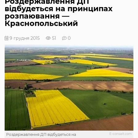
Роздержавлення ДП
відбудеться на принципах
розпаювання —
Краснопольський
9 грудня 2015
51
0
Е-consalt.com
Роздержавлення ДП відбудеться на