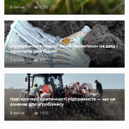
6 липня
1 235
Страхування врожаю, як не «молитися» на дощ і
захистити свій бізнес
7 липня
501
Нові критерії критичності підприємств — що це
означає для агробізнесу
8 липня
1 572