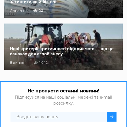
захистити свій бізнес
7 липня
521
Нові критерії критичності підприємств — що це
означає для агробізнесу
8 липня
1 642
Не пропусти останні новини!
Підписуйся на наші соціальні мережі та e-mail
розсилку.