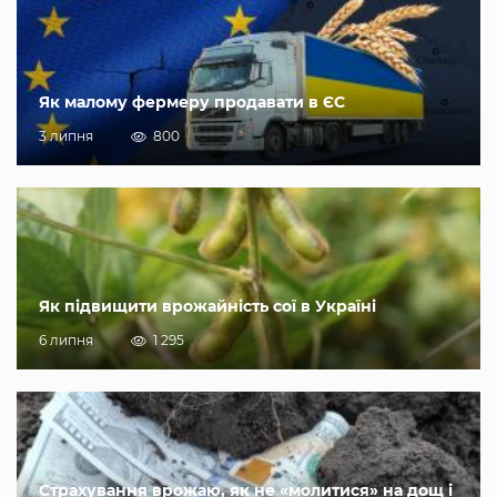
Як малому фермеру продавати в ЄС
3 липня
800
Як підвищити врожайність сої в Україні
6 липня
1 295
Страхування врожаю, як не «молитися» на дощ і