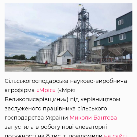
Сільськогосподарська науково-виробнича
агрофірма
«Мрія»
(«Мрія
Великописарівщини») під керівництвом
заслуженого працівника сільського
господарства України
Миколи Бантова
запустила в роботу нові елеваторні
потужності на 8 тис. т, повідомили
на сайті