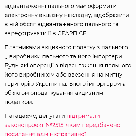
відвантаженні пального має оформити
електронну акцизну накладну, відобразити
в ній обсяг відвантаженого пального та
зареєструвати її в СЕАРП СЕ.
Платниками акцизного податку з пального
є виробники пального та його імпортери.
Будь-які операції з відвантаження пального
його виробником або ввезення на митну
територію України пального імпортером є
об’єктом оподаткування акцизним
податком.
Нагадаємо, депутати
підтримали
законопроект №2515, яким передбачено
посилення адміністративної