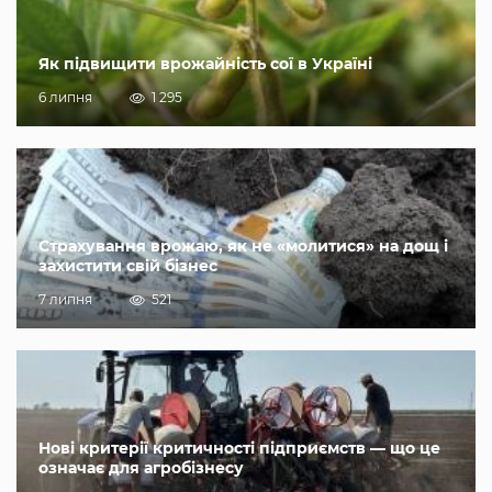
Як підвищити врожайність сої в Україні
6 липня
1 295
Страхування врожаю, як не «молитися» на дощ і
захистити свій бізнес
7 липня
521
Нові критерії критичності підприємств — що це
означає для агробізнесу