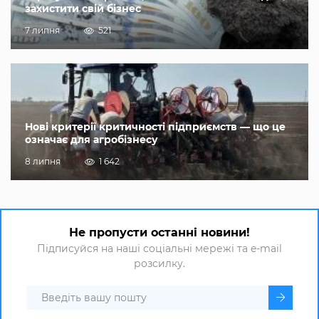
захистити свій бізнес
7 липня
521
Нові критерії критичності підприємств — що це
означає для агробізнесу
8 липня
1 642
Не пропусти останні новини!
Підписуйся на наші соціальні мережі та e-mail
розсилку.