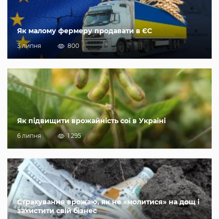
Як малому фермеру продавати в ЄС
3 липня
800
Як підвищити врожайність сої в Україні
6 липня
1 295
Страхування врожаю, як не «молитися» на дощ і
захистити свій бізнес