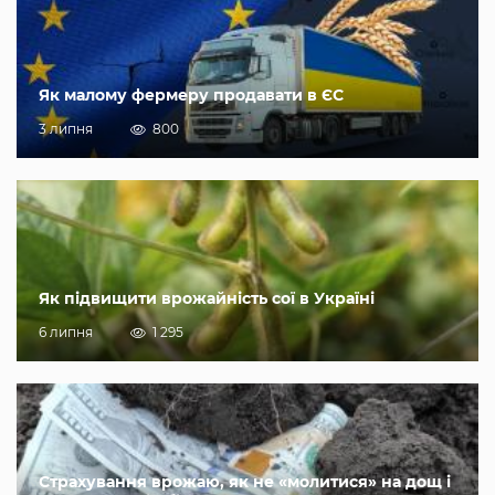
Як малому фермеру продавати в ЄС
3 липня
800
Як підвищити врожайність сої в Україні
6 липня
1 295
Страхування врожаю, як не «молитися» на дощ і