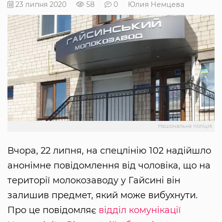
23 липня 2020
58
0
Юлия Немцева
Національна поліція
Вчора, 22 липня, на спецлінію 102 надійшло
анонімне повідомлення від чоловіка, що на
території молокозаводу у Гайсині він
залишив предмет, який може вибухнути.
Про це повідомляє
відділ комунікації