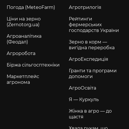
Погода (MeteoFarm)
Агротрилогія
Ціни на зерно
Рейтинги
(Zernotorg.ua)
фермерських
господарств України
Агроаналітика
(Феодал)
Зерно в корм —
вигідна переробка
Агроробота
АгроЕкспедиція
Біржа сільгосптехніки
Гранти та програми
Маркетплейс
допомоги
агронома
АгроОсвіта
Я — Куркуль
Жінка в агро — до
щастя
Хвала рукам, що