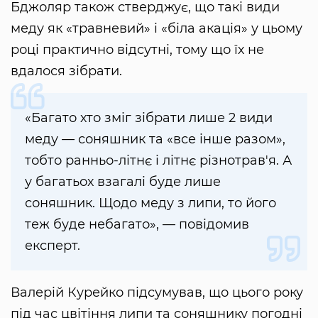
Бджоляр також стверджує, що такі види
меду як «травневий» і «біла акація» у цьому
році практично відсутні, тому що їх не
вдалося зібрати.
«Багато хто зміг зібрати лише 2 види
меду — соняшник та «все інше разом»,
тобто ранньо-літнє і літнє різнотрав'я. А
у багатьох взагалі буде лише
соняшник. Щодо меду з липи, то його
теж буде небагато», — повідомив
експерт.
Валерій Курейко підсумував, що цього року
під час цвітіння липи та соняшнику погодні