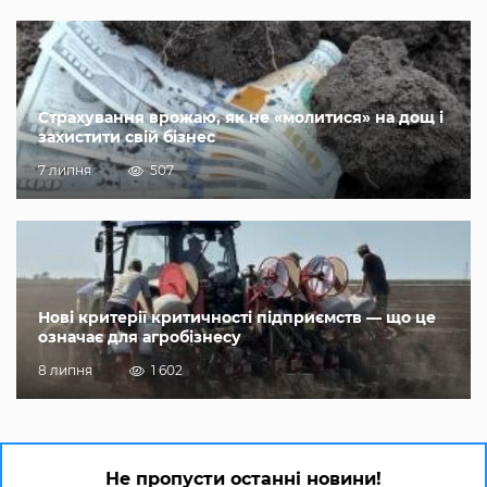
Страхування врожаю, як не «молитися» на дощ і
захистити свій бізнес
7 липня
507
Нові критерії критичності підприємств — що це
означає для агробізнесу
8 липня
1 602
Не пропусти останні новини!