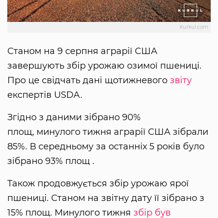
Kurkul.com
Станом на 9 серпня аграрії США
завершують збір урожаю озимої пшениці.
Про це свідчать дані щотижневого
звіту
експертів USDA.
Згідно з даними зібрано 90%
площ, минулого тижня аграрії США зібрали
85%. В середньому за останніх 5 років було
зібрано 93% площ .
Також продовжується збір урожаю ярої
пшениці. Станом на звітну дату її зібрано з
15% площ. Минулого тижня
збір був