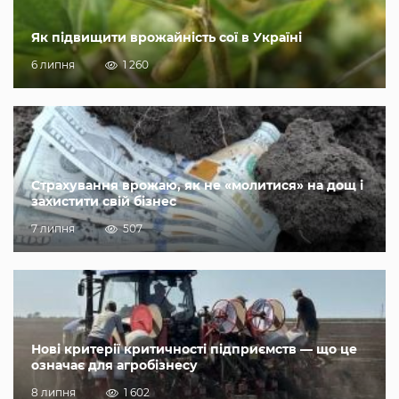
Як підвищити врожайність сої в Україні
6 липня
1 260
Страхування врожаю, як не «молитися» на дощ і
захистити свій бізнес
7 липня
507
Нові критерії критичності підприємств — що це
означає для агробізнесу
8 липня
1 602