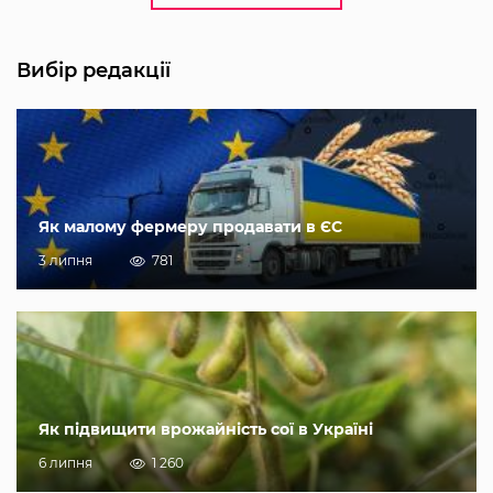
Вибір редакції
Як малому фермеру продавати в ЄС
3 липня
781
Як підвищити врожайність сої в Україні
6 липня
1 260