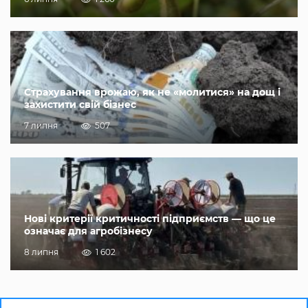
Страхування врожаю, як не «молитися» на дощ і
захистити свій бізнес
7 липня
507
Нові критерії критичності підприємств — що це
означає для агробізнесу
8 липня
1 602