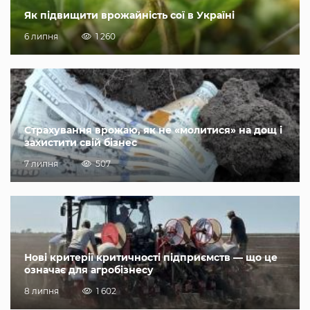
Як підвищити врожайність сої в Україні
6 липня
1 260
Страхування врожаю, як не «молитися» на дощ і
захистити свій бізнес
7 липня
507
Нові критерії критичності підприємств — що це
означає для агробізнесу
8 липня
1 602