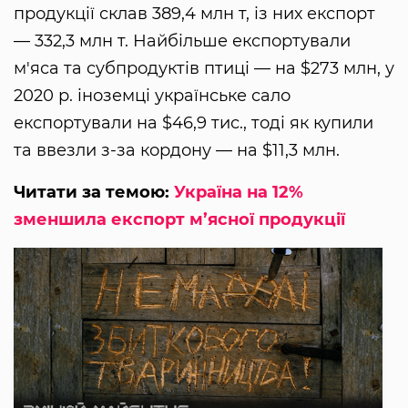
продукції склав 389,4 млн т, із них експорт
— 332,3 млн т. Найбільше експортували
м'яса та субпродуктів птиці — на $273 млн, у
2020 р. іноземці українське сало
експортували на $46,9 тис., тоді як купили
та ввезли з-за кордону — на $11,3 млн.
Читати за темою:
Україна на 12%
зменшила експорт м’ясної продукції