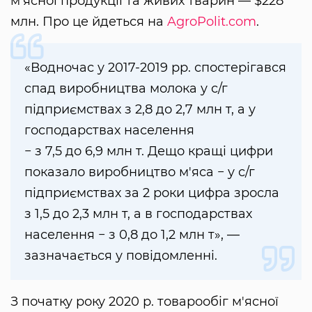
м'ясної продукції та живих тварин — $228
млн. Про це йдеться на
AgroPolit.com
.
«Водночас у 2017-2019 рр. спостерігався
спад виробництва молока у с/г
підприємствах з 2,8 до 2,7 млн т, а у
господарствах населення
− з 7,5 до 6,9 млн т. Дещо кращі цифри
показало виробництво м'яса − у с/г
підприємствах за 2 роки цифра зросла
з 1,5 до 2,3 млн т, а в господарствах
населення − з 0,8 до 1,2 млн т», —
зазначається у повідомленні.
З початку року 2020 р. товарообіг м'ясної