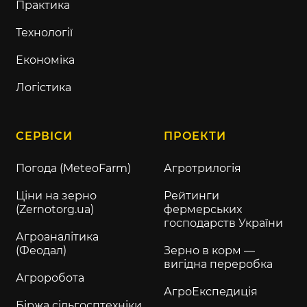
Практика
Технології
Економіка
Логістика
СЕРВІСИ
ПРОЕКТИ
Погода (MeteoFarm)
Агротрилогія
Ціни на зерно
Рейтинги
(Zernotorg.ua)
фермерських
господарств України
Агроаналітика
(Феодал)
Зерно в корм —
вигідна переробка
Агроробота
АгроЕкспедиція
Біржа сільгосптехніки