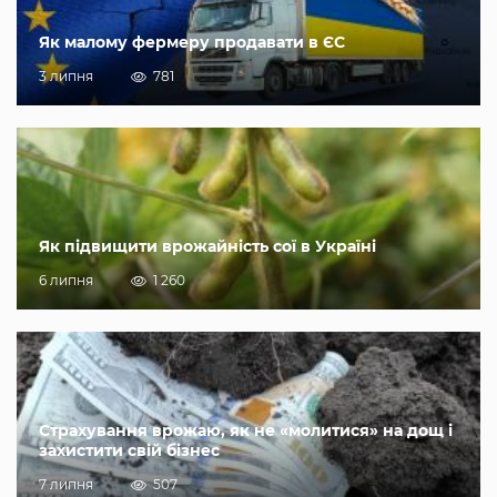
Як малому фермеру продавати в ЄС
3 липня
781
Як підвищити врожайність сої в Україні
6 липня
1 260
Страхування врожаю, як не «молитися» на дощ і
захистити свій бізнес
7 липня
507