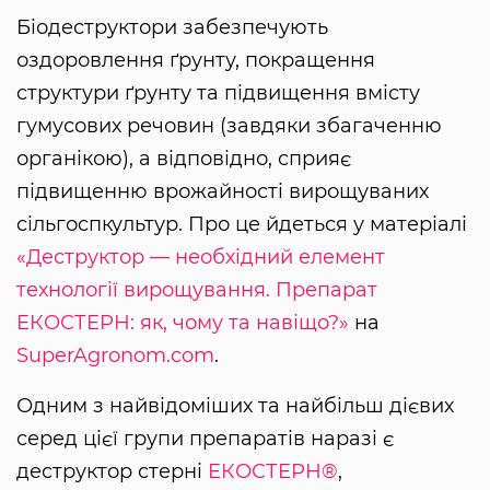
Біодеструктори забезпечують
оздоровлення ґрунту, покращення
структури ґрунту та підвищення вмісту
гумусових речовин (завдяки збагаченню
органікою), а відповідно, сприяє
підвищенню врожайності вирощуваних
сільгоспкультур. Про це йдеться у матеріалі
«Деструктор — необхідний елемент
технології вирощування. Препарат
ЕКОСТЕРН: як, чому та навіщо?»
на
SuperAgronom.com
.
Одним з найвідоміших та найбільш дієвих
серед цієї групи препаратів наразі є
деструктор стерні
ЕКОСТЕРН®
,