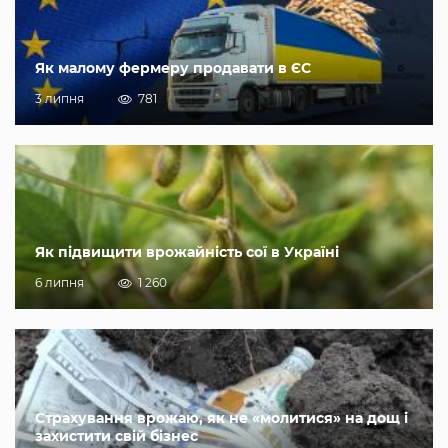
Як малому фермеру продавати в ЄС
3 липня
781
Як підвищити врожайність сої в Україні
6 липня
1 260
Страхування врожаю, як не «молитися» на дощ і
захистити свій бізнес