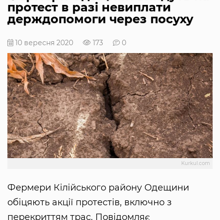
протест в разі невиплати
держдопомоги через посуху
10 вересня 2020
173
0
Kurkul.com
Фермери Кілійського району Одещини
обіцяють акції протестів, включно з
перекриттям трас. Повідомляє