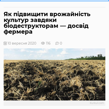
Як підвищити врожайність
культур завдяки
біодеструкторам — досвід
фермера
10 вересня 2020
116
0
Kurkul.com