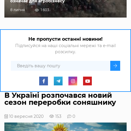
означає для агробізнесу
8 липня
1 603
Не пропусти останні новини!
Підписуйся на наші соціальні мережі та e-mail
розсилку.
В Україні розпочався новий
сезон переробки соняшнику
10 вересня 2020
153
0