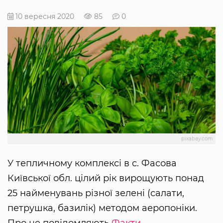
10 вересня 2020
85
0
pixabay.com
У тепличному комплексі в с. Фасова
Київської обл. цілий рік вирощують понад
25 найменувань різної зелені (салати,
петрушка, базилік) методом аеропоніки.
Про це повідомляють
Факти
.