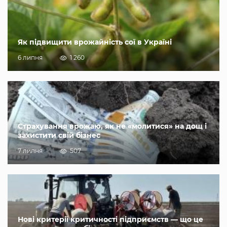
Як підвищити врожайність сої в Україні
6 липня
1 260
Страхування врожаю, як не «молитися» на дощ і
захистити свій бізнес
7 липня
507
Нові критерії критичності підприємств — що це