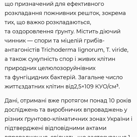
що призначений для ефективного
розкладання пожнивних решток, зокрема
тих, що важко розкладаються,
та оздоровлення ґрунту. Містить діючий
чинник — спори та міцелій грибів-
антагоністів Trichoderma lignorum, Т. viride,
а також сукупність спор і живих клітин
природних целюлозоруйнівних
та фунгіцидних бактерій. Загальне число
життєздатних клітин від2,5×109 КУО/см³.
Дані, отримані вже протягом понад 10 років
досліджень та виробничих впроваджень у
різних ґрунтово-кліматичних зонах України і
підтверджені відповідними актами