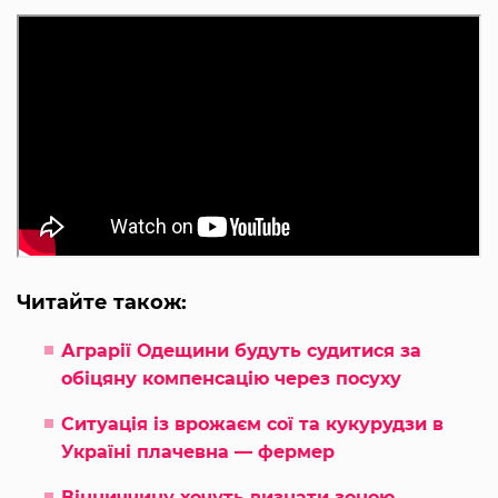
Читайте також:
Аграрії Одещини будуть судитися за
обіцяну компенсацію через посуху
Ситуація із врожаєм сої та кукурудзи в
Україні плачевна — фермер
Вінниччину хочуть визнати зоною