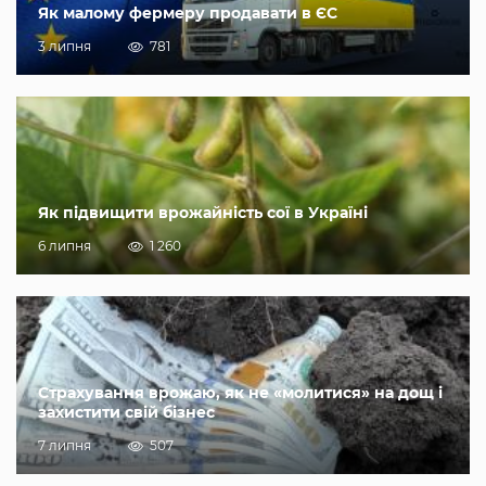
Як малому фермеру продавати в ЄС
3 липня
781
Як підвищити врожайність сої в Україні
6 липня
1 260
Страхування врожаю, як не «молитися» на дощ і
захистити свій бізнес
7 липня
507