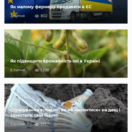
Як малому фермеру продавати в ЄС
3 липня
802
Як підвищити врожайність сої в Україні
6 липня
1 298
Страхування врожаю, як не «молитися» на дощ і
захистити свій бізнес
7 липня
521