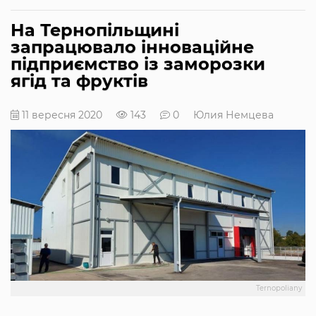
На Тернопільщині
запрацювало інноваційне
підприємство із заморозки
ягід та фруктів
11 вересня 2020
143
0
Юлия Немцева
Ternopoliany