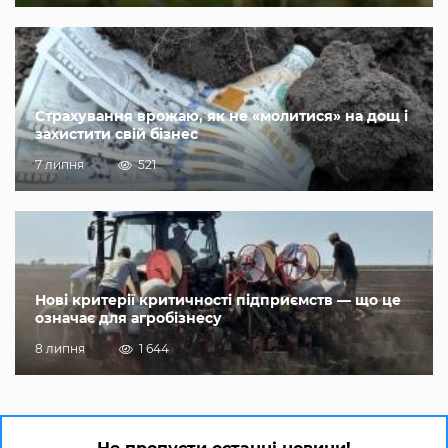
Страхування врожаю, як не «молитися» на дощ і
захистити свій бізнес
7 липня
521
Нові критерії критичності підприємств — що це
означає для агробізнесу
8 липня
1 644