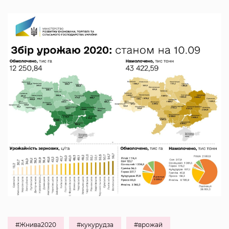
#Жнива2020
#кукурудза
#врожай