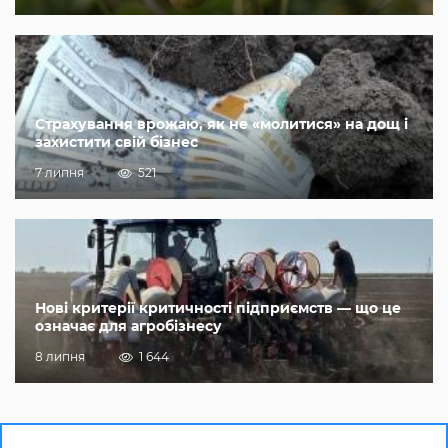
Страхування врожаю, як не «молитися» на дощ і
захистити свій бізнес
7 липня
521
Нові критерії критичності підприємств — що це
означає для агробізнесу
8 липня
1 644