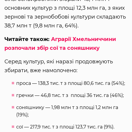
основних культур з площі 12,3 млн га, з яких
зернові та зернобобові культури складають
38,7 млн т (9,8 млн га, 64%).
Читайте також:
Аграрії Хмельниччини
розпочали збір сої та соняшнику
Серед культур, які наразі продовжують
збирати, вже намолочено:
проса — 138,3 тис. т з площі 80,6 тис. га (54%);
гречки — 46,8 тис. т з площі 36 тис. га (46%);
соняшнику — 1,98 млн т з площі 1,2 млн га
(19%);
сої — 217,9 тис. т з площі 123,7 тис. га (9%).