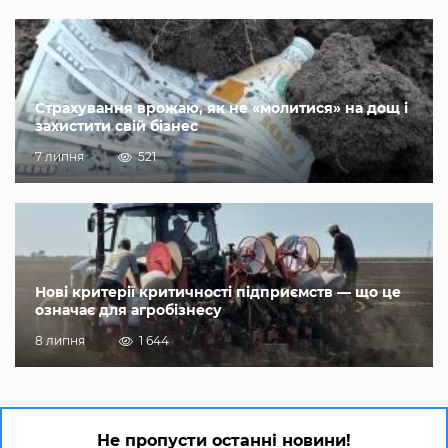
Страхування врожаю, як не «молитися» на дощ і
захистити свій бізнес
7 липня
521
Нові критерії критичності підприємств — що це
означає для агробізнесу
8 липня
1 644
Не пропусти останні новини!