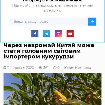
Не пропусти останні новини!
Підписуйся на наші соціальні мережі та e-mail
розсилку.
Через неврожай Китай може
стати головним світовим
імпортером кукурудзи
11 вересня 2020
361
0
Юлия Немцева