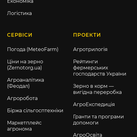
Економіка
Логістика
СЕРВІСИ
ПРОЕКТИ
Погода (MeteoFarm)
Агротрилогія
Ціни на зерно
Рейтинги
(Zernotorg.ua)
фермерських
господарств України
Агроаналітика
(Феодал)
Зерно в корм —
вигідна переробка
Агроробота
АгроЕкспедиція
Біржа сільгосптехніки
Гранти та програми
Маркетплейс
допомоги
агронома
АгроОсвіта