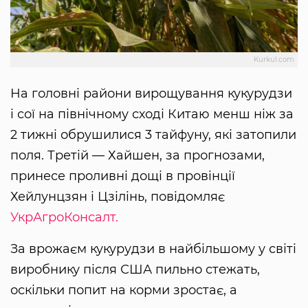
Kurkul.com
На головні райони вирощування кукурудзи
і сої на північному сході Китаю менш ніж за
2 тижні обрушилися 3 тайфуну, які затопили
поля. Третій — Хайшен, за прогнозами,
принесе проливні дощі в провінції
Хейлунцзян і Цзілінь, повідомляє
УкрАгроКонсалт.
За врожаєм кукурудзи в найбільшому у світі
виробнику після США пильно стежать,
оскільки попит на корми зростає, а