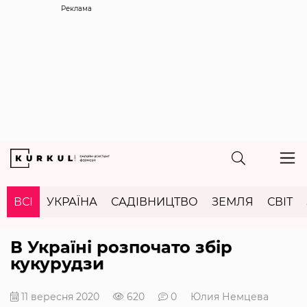
Реклама
ВСІ
УКРАЇНА
САДІВНИЦТВО
ЗЕМЛЯ
СВІТ
В Україні розпочато збір
кукурудзи
11 вересня 2020
620
0
Юлия Немцева