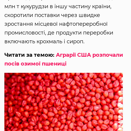
млн т кукурудзи в іншу частину країни,
скоротили поставки через швидке
зростання місцевої нафтопереробної
промисловості, де продукти переробки
включають крохмаль і сироп.
Читати за темою:
Аграрії США розпочали
посів озимої пшениці