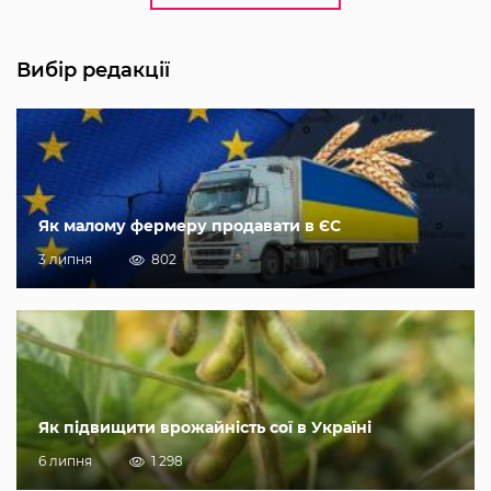
Вибір редакції
Як малому фермеру продавати в ЄС
3 липня
802
Як підвищити врожайність сої в Україні
6 липня
1 298