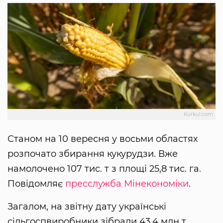
Kurkul.com
Станом на 10 вересня у восьми областях
розпочато збирання кукурудзи. Вже
намолочено 107 тис. т з площі 25,8 тис. га.
Повідомляє
пресслужба Мінекономіки
.
Загалом, на звітну дату українські
сільгоспвиробники зібрали 43,4 млн т