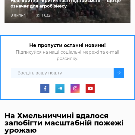
Нові критерії критичності підприємств — що це
означає для агробізнесу
8 липня
1 632
Не пропусти останні новини!
Підписуйся на наші соціальні мережі та e-mail
розсилку.
На Хмельниччині вдалося
запобігти масштабній пожежі
урожаю