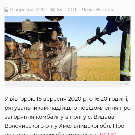
17 вересня 2020
65
0
Янчук Вікторія
ДСНС
У вівторок, 15 вересня 2020 р. о 16:20 годині,
рятувальникам надійшло повідомлення про
загоряння комбайну в полі у с. Видава
Волочиського р-ну Хмельницької обл. Про
це пише пресслужба управління
ДСНС
.