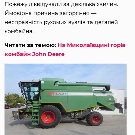
Пожежу ліквідували за декілька хвилин.
Ймовірна причина загоряння —
несправність рухомих вузлів та деталей
комбайна.
Читати за темою:
На Миколаївщині горів
комбайн John Deere