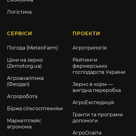
Логістика
СЕРВІСИ
ПРОЕКТИ
Погода (MeteoFarm)
Агротрилогія
Ціни на зерно
Рейтинги
(Zernotorg.ua)
фермерських
господарств України
Агроаналітика
(Феодал)
Зерно в корм —
вигідна переробка
Агроробота
АгроЕкспедиція
Біржа сільгосптехніки
Гранти та програми
Маркетплейс
допомоги
агронома
АгроОсвіта