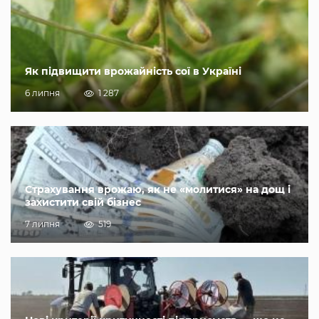
Як підвищити врожайність сої в Україні
6 липня
1 287
Страхування врожаю, як не «молитися» на дощ і
захистити свій бізнес
7 липня
519