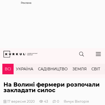
Реклама
ВСІ
УКРАЇНА
САДІВНИЦТВО
ЗЕМЛЯ
СВІТ
На Волині фермери розпочали
закладати силос
17 вересня 2020
43
0
Янчук Вікторія