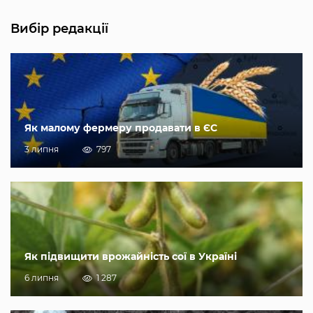
Вибір редакції
Як малому фермеру продавати в ЄС
3 липня
797
Як підвищити врожайність сої в Україні
6 липня
1 287