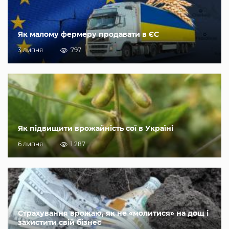
Як малому фермеру продавати в ЄС
3 липня
797
Як підвищити врожайність сої в Україні
6 липня
1 287
Страхування врожаю, як не «молитися» на дощ і
захистити свій бізнес