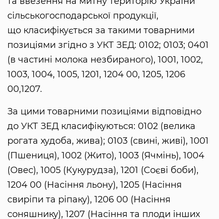
та ввезення на митну територію України
сільськогосподарської продукції,
що класифікується за такими товарними
позиціями згідно з УКТ ЗЕД: 0102; 0103; 0401
(в частині молока незбираного), 1001, 1002,
1003, 1004, 1005, 1201, 1204 00, 1205, 1206
00,1207.
За цими товарними позиціями відповідно
до УКТ ЗЕД класифікуються: 0102 (велика
рогата худоба, жива); 0103 (свині, живі), 1001
(Пшениця), 1002 (Жито), 1003 (Ячмінь), 1004
(Овес), 1005 (Кукурудза), 1201 (Соєві боби),
1204 00 (Насіння льону), 1205 (Насіння
свиріпи та ріпаку), 1206 00 (Насіння
соняшнику), 1207 (Насіння та плоди інших