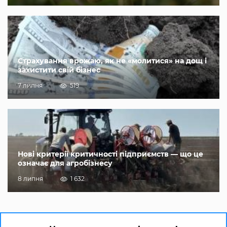
Страхування врожаю, як не «молитися» на дощ і
захистити свій бізнес
7 липня
519
Нові критерії критичності підприємств — що це
означає для агробізнесу
8 липня
1 632