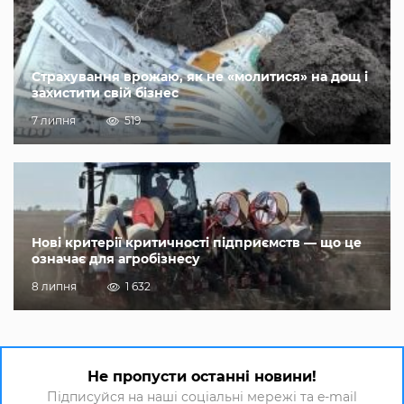
Страхування врожаю, як не «молитися» на дощ і
захистити свій бізнес
7 липня
519
Нові критерії критичності підприємств — що це
означає для агробізнесу
8 липня
1 632
Не пропусти останні новини!
Підписуйся на наші соціальні мережі та e-mail