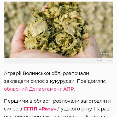
Kurkul.com
Аграрії Волинської обл. розпочали
закладати силос з кукурудзи. Повідомляє
обласний Департамент АПР
.
Першими в області розпочали заготовляти
силос в
СГПП «Рать»
Луцького р-ну. Наразі
підприємством вже заготовлено 6 тис. т із